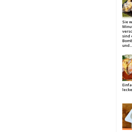
Sie w
Minu
vers
sind 
Bomb
und..
Einfa
lecke