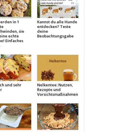
erden in 1
Kannst du alle Hunde
te
entdecken? Teste
chwinden, sie
deine
eine echte
Beobachtungsgabe
e! Einfaches
.
ch und sehr
Nelkentee: Nutzen,
r
Rezepte und
Vorsichtsmaßnahmen