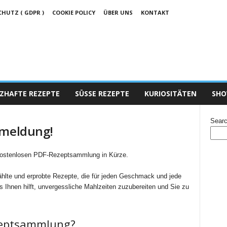
UTZ ( GDPR )
COOKIE POLICY
ÜBER UNS
KONTAKT
ZHAFTE REZEPTE
SÜSSE REZEPTE
KURIOSITÄTEN
SHO
Sear
nmeldung!
kostenlosen PDF-Rezeptsammlung in Kürze.
ählte und erprobte Rezepte, die für jeden Geschmack und jede
s Ihnen hilft, unvergessliche Mahlzeiten zuzubereiten und Sie zu
ezeptsammlung?