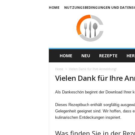
HOME
NUTZUNGSBEDINGUNGEN UND DATENSCH
E
k
u
h
a
r
HOME
NEU
REZEPTE
HER
Home
Vielen Dank für Ihre Anmeldung!
Vielen Dank für Ihre A
Als Dankeschön beginnt der Download Ihrer 
Dieses Rezeptbuch enthält sorgfältig ausgew
Gelegenheit geeignet sind. Wir hoffen, dass e
kulinarischen Entdeckungen inspiriert.
Was finden Sie in der R