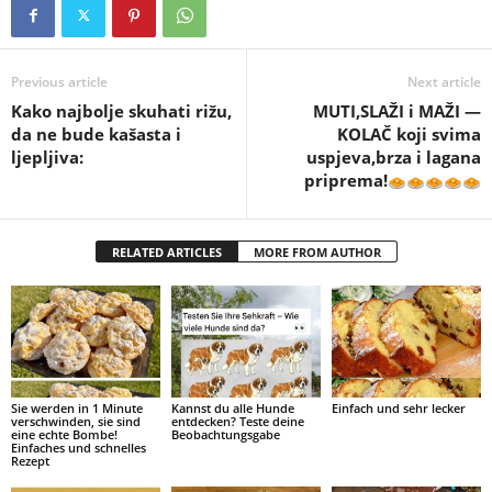
Previous article
Next article
Kako najbolje skuhati rižu,
MUTI,SLAŽI i MAŽI —
da ne bude kašasta i
KOLAČ koji svima
ljepljiva:
uspjeva,brza i lagana
priprema!
RELATED ARTICLES
MORE FROM AUTHOR
Sie werden in 1 Minute
Kannst du alle Hunde
Einfach und sehr lecker
verschwinden, sie sind
entdecken? Teste deine
eine echte Bombe!
Beobachtungsgabe
Einfaches und schnelles
Rezept