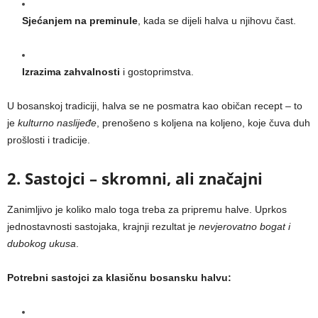
Sjećanjem na preminule
, kada se dijeli halva u njihovu čast.
Izrazima zahvalnosti
i gostoprimstva.
U bosanskoj tradiciji, halva se ne posmatra kao običan recept – to
je
kulturno naslijeđe
, prenošeno s koljena na koljeno, koje čuva duh
prošlosti i tradicije.
2. Sastojci – skromni, ali značajni
Zanimljivo je koliko malo toga treba za pripremu halve. Uprkos
jednostavnosti sastojaka, krajnji rezultat je
nevjerovatno bogat i
dubokog ukusa
.
Potrebni sastojci za klasičnu bosansku halvu: