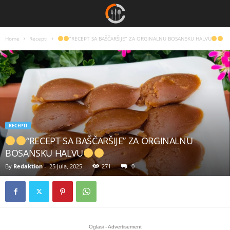
Home
Recepti
“RECEPT SA BAŠČARŠIJE” ZA ORGINALNU BOSANSKU HALVU
RECEPTI
“RECEPT SA BAŠČARŠIJE” ZA ORGINALNU
BOSANSKU HALVU
By
Redaktion
-
25 Jula, 2025
271
0
Oglasi - Advertisement