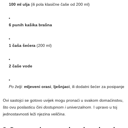
100 ml ulja
(ili pola klasične čaše od 200 ml)
6 punih kašika brašna
1 čaša šećera
(200 ml)
2 čaše vode
Po želji:
mljeveni orasi
,
lješnjaci
, ili dodatni šećer za posipanje
Ovi sastojci se gotovo uvijek mogu pronaći u svakom domaćinstvu,
što ovu poslasticu čini
dostupnom i univerzalnom
. I upravo u toj
jednostavnosti leži njezina
veličina
.