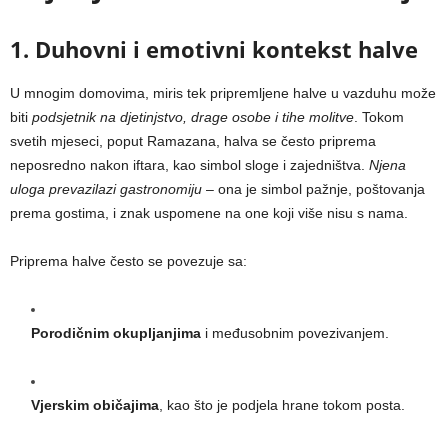
1. Duhovni i emotivni kontekst halve
U mnogim domovima, miris tek pripremljene halve u vazduhu može
biti
podsjetnik na djetinjstvo, drage osobe i tihe molitve
. Tokom
svetih mjeseci, poput Ramazana, halva se često priprema
neposredno nakon iftara, kao simbol sloge i zajedništva.
Njena
uloga prevazilazi gastronomiju
– ona je simbol pažnje, poštovanja
prema gostima, i znak uspomene na one koji više nisu s nama.
Priprema halve često se povezuje sa:
Porodičnim okupljanjima
i međusobnim povezivanjem.
Vjerskim običajima
, kao što je podjela hrane tokom posta.