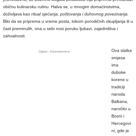
običnu kulinarsku rutinu. Halva se, u mnogim domaćinstvima,
doživljava kao
ritual sjećanja, poštovanja i duhovnog povezivanja
.
Bilo da se priprema u vreme posta, tokom porodičnih okupljanja ili u
čast preminulih, ona u sebi nosi poruku ljubavi, zajedništva i
zahvalnosti.
Ova slatka
Oglasi - Advertisement
smjesa
ima
duboke
korene u
tradiciji
naroda
Balkana,
naročito u
Bosni i
Hercegovi
ni, gde je