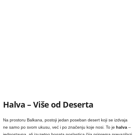
Halva – Više od Deserta
Na prostoru Balkana, postoji jedan poseban desert koji se izdvaja
ne samo po svom ukusu, već i po značenju koje nosi. To je
halva
–
jednostavna, ali izuzetno bogata poslastica čija priprema prevazilazi