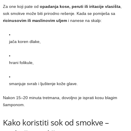
Za one koji pate od
opadanja kose, peruti ili iritacije vlasišta
,
sok smokve može biti prirodno rešenje. Kada se pomiješa sa
ricinusovim ili maslinovim uljem
i nanese na skalp:
jača koren dlake,
hrani folikule,
smanjuje svrab i ljuštenje kože glave.
Nakon 15–20 minuta tretmana, dovoljno je isprati kosu blagim
šamponom.
Kako koristiti sok od smokve –