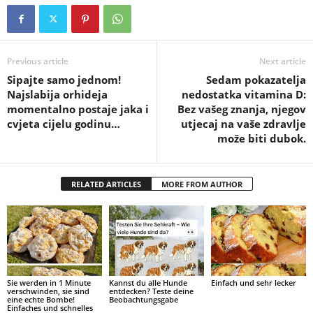
Previous article
Next article
Sipajte samo jednom!
Sedam pokazatelja
Najslabija orhideja
nedostatka vitamina D:
momentalno postaje jaka i
Bez vašeg znanja, njegov
cvjeta cijelu godinu…
utjecaj na vaše zdravlje
može biti dubok.
RELATED ARTICLES
MORE FROM AUTHOR
Sie werden in 1 Minute
Kannst du alle Hunde
Einfach und sehr lecker
verschwinden, sie sind
entdecken? Teste deine
eine echte Bombe!
Beobachtungsgabe
Einfaches und schnelles