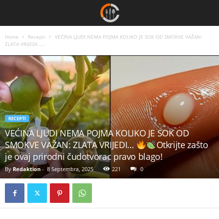
Home
Recepti
VEĆINA LJUDI NEMA POJMA KOLIKO JE SOK OD SMOKVE VAŽAN:
ZLATA VRIJEDI…...
RECEPTI
VEĆINA LJUDI NEMA POJMA KOLIKO JE SOK OD
SMOKVE VAŽAN: ZLATA VRIJEDI…
Otkrijte zašto
je ovaj prirodni čudotvorac pravo blago!
By
Redaktion
-
8 Septembra, 2025
221
0