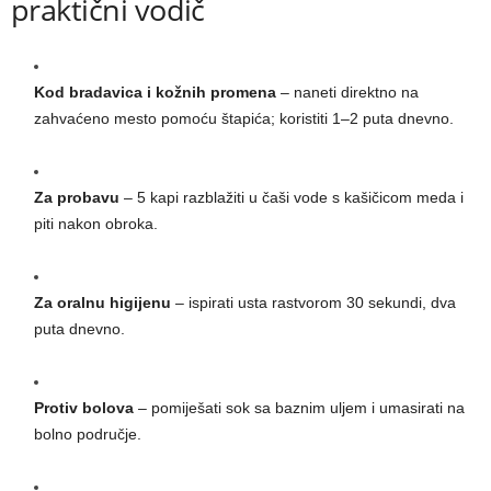
praktični vodič
Kod bradavica i kožnih promena
– naneti direktno na
zahvaćeno mesto pomoću štapića; koristiti 1–2 puta dnevno.
Za probavu
– 5 kapi razblažiti u čaši vode s kašičicom meda i
piti nakon obroka.
Za oralnu higijenu
– ispirati usta rastvorom 30 sekundi, dva
puta dnevno.
Protiv bolova
– pomiješati sok sa baznim uljem i umasirati na
bolno područje.