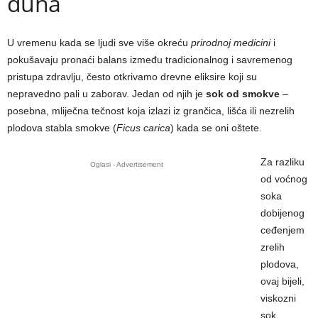
duha
U vremenu kada se ljudi sve više okreću
prirodnoj medicini
i
pokušavaju pronaći balans između tradicionalnog i savremenog
pristupa zdravlju, često otkrivamo drevne eliksire koji su
nepravedno pali u zaborav. Jedan od njih je
sok od smokve
–
posebna, mliječna tečnost koja izlazi iz grančica, lišća ili nezrelih
plodova stabla smokve (
Ficus carica
) kada se oni oštete.
Za razliku
Oglasi - Advertisement
od voćnog
soka
dobijenog
ceđenjem
zrelih
plodova,
ovaj bijeli,
viskozni
sok