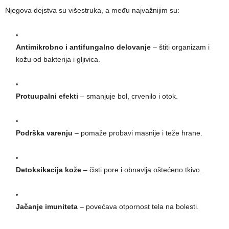
Njegova dejstva su višestruka, a među najvažnijim su:
Antimikrobno i antifungalno delovanje
– štiti organizam i
kožu od bakterija i gljivica.
Protuupalni efekti
– smanjuje bol, crvenilo i otok.
Podrška varenju
– pomaže probavi masnije i teže hrane.
Detoksikacija kože
– čisti pore i obnavlja oštećeno tkivo.
Jačanje imuniteta
– povećava otpornost tela na bolesti.