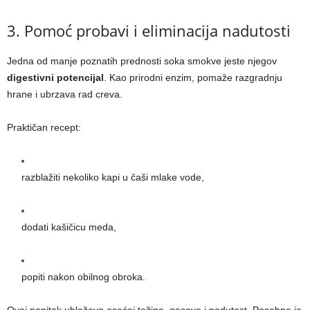
3. Pomoć probavi i eliminacija nadutosti
Jedna od manje poznatih prednosti soka smokve jeste njegov
digestivni potencijal
. Kao prirodni enzim, pomaže razgradnju
hrane i ubrzava rad creva.
Praktičan recept:
razblažiti nekoliko kapi u čaši mlake vode,
dodati kašičicu meda,
popiti nakon obilnog obroka.
Ovaj napitak ublažava osećaj težine, gasove i nadutost. Posebno je