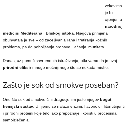
vekovima
je bio
cijenjen u
narodnoj
medicini Mediterana i Bliskog istoka
. Njegova primjena
obuhvatala je sve – od zaceljivanja rana i tretiranja kožnih
problema, pa do poboljšanja probave i jačanja imuniteta.
Danas, uz pomoć savremenih istraživanja, otkrivamo da je ovaj
prirodni eliksir
mnogo moćniji nego što se nekada mislilo.
Zašto je sok od smokve poseban?
Ono što sok od smokve čini dragocjenim jeste njegov
bogat
hemijski sastav
. U njemu se nalaze enzimi, flavonoidi, fitonutrijenti
i prirodni proteini koje telo lako prepoznaje i koristi u procesima
samoizlečenja.