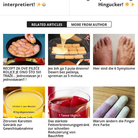
interpretiert!
Hingucker!
RELATED ARTICLES
MORE FROM AUTHOR
RECEPT ZA OVE PILEĆE
Jeo bih ga 3 puta dnevno!
Hier sind die 6 Symptome
ROLICE JE ONO ŠTO SVI
Desert bez pečenja,
TRAŽE… Jednostavan je i
spreman za 5 minuta
jednostavan!! !
Zitronen Karotten
Das stärkste
Warum ändern die Finger
Getränk zur
Fettverbrennungsgetränk
ihre Farbe
Gewichtsabnahme
zur schnellen
Reduzierung von
Bauchfett