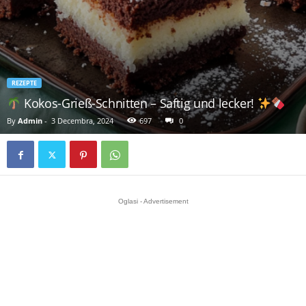
REZEPTE
Kokos-Grieß-Schnitten – Saftig und lecker!
By
Admin
-
3 Decembra, 2024
697
0
Oglasi - Advertisement