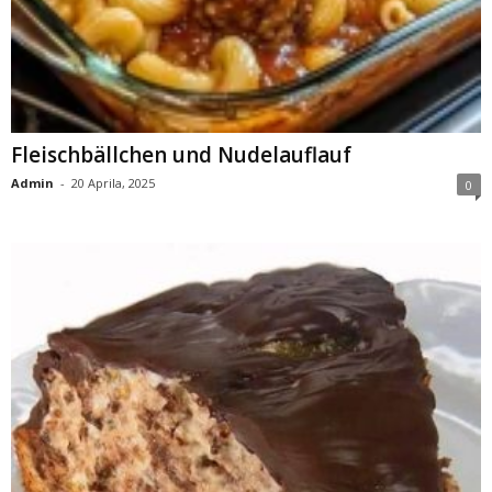
Fleischbällchen und Nudelauflauf
Admin
-
20 Aprila, 2025
0