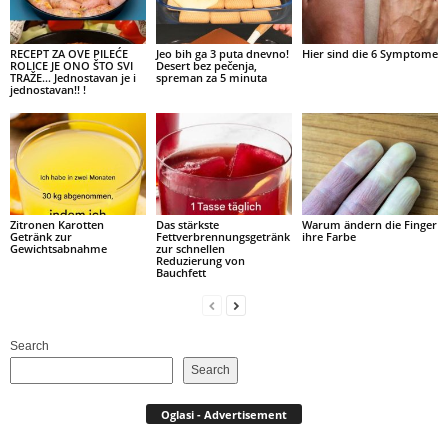
RECEPT ZA OVE PILEĆE
Jeo bih ga 3 puta dnevno!
Hier sind die 6 Symptome
ROLICE JE ONO ŠTO SVI
Desert bez pečenja,
TRAŽE… Jednostavan je i
spreman za 5 minuta
jednostavan!! !
Zitronen Karotten
Das stärkste
Warum ändern die Finger
Getränk zur
Fettverbrennungsgetränk
ihre Farbe
Gewichtsabnahme
zur schnellen
Reduzierung von
Bauchfett
Search
Search
Oglasi - Advertisement