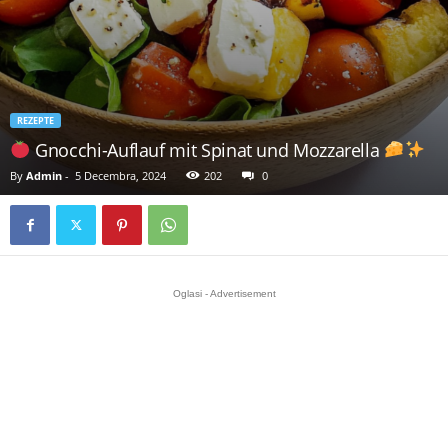
REZEPTE
Gnocchi-Auflauf mit Spinat und Mozzarella
By
Admin
-
5 Decembra, 2024
202
0
Oglasi - Advertisement