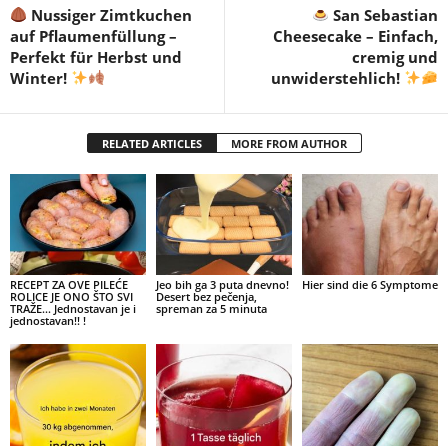
Nussiger Zimtkuchen
San Sebastian
auf Pflaumenfüllung –
Cheesecake – Einfach,
Perfekt für Herbst und
cremig und
Winter!
unwiderstehlich!
RELATED ARTICLES
MORE FROM AUTHOR
RECEPT ZA OVE PILEĆE
Jeo bih ga 3 puta dnevno!
Hier sind die 6 Symptome
ROLICE JE ONO ŠTO SVI
Desert bez pečenja,
TRAŽE… Jednostavan je i
spreman za 5 minuta
jednostavan!! !