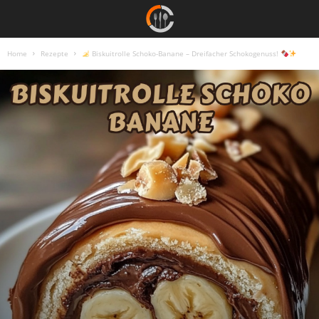
Home
Rezepte
Biskuitrolle Schoko-Banane – Dreifacher Schokogenuss!