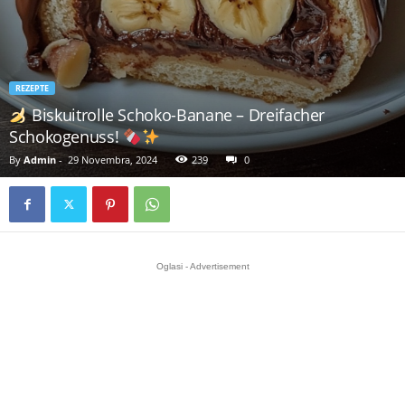
REZEPTE
Biskuitrolle Schoko-Banane – Dreifacher
Schokogenuss!
By
Admin
-
29 Novembra, 2024
239
0
Oglasi - Advertisement