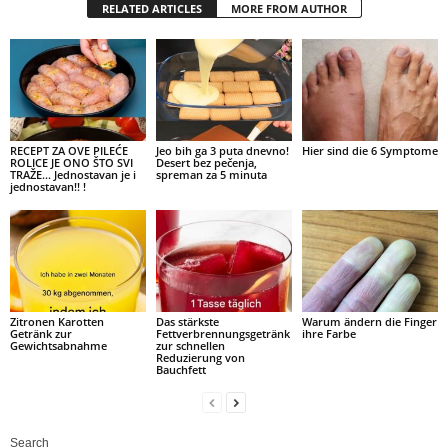
RELATED ARTICLES
MORE FROM AUTHOR
RECEPT ZA OVE PILEĆE
Jeo bih ga 3 puta dnevno!
Hier sind die 6 Symptome
ROLICE JE ONO ŠTO SVI
Desert bez pečenja,
TRAŽE… Jednostavan je i
spreman za 5 minuta
jednostavan!! !
Zitronen Karotten
Das stärkste
Warum ändern die Finger
Getränk zur
Fettverbrennungsgetränk
ihre Farbe
Gewichtsabnahme
zur schnellen
Reduzierung von
Bauchfett
Search