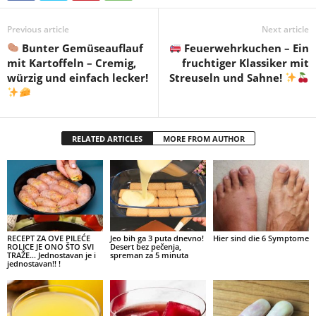
Previous article
Next article
Bunter Gemüseauflauf
Feuerwehrkuchen – Ein
mit Kartoffeln – Cremig,
fruchtiger Klassiker mit
würzig und einfach lecker!
Streuseln und Sahne!
RELATED ARTICLES
MORE FROM AUTHOR
RECEPT ZA OVE PILEĆE
Jeo bih ga 3 puta dnevno!
Hier sind die 6 Symptome
ROLICE JE ONO ŠTO SVI
Desert bez pečenja,
TRAŽE… Jednostavan je i
spreman za 5 minuta
jednostavan!! !