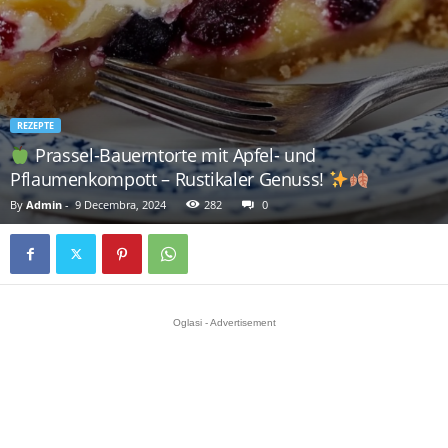
REZEPTE
Prassel-Bauerntorte mit Apfel- und
Pflaumenkompott – Rustikaler Genuss!
By
Admin
-
9 Decembra, 2024
282
0
Oglasi - Advertisement