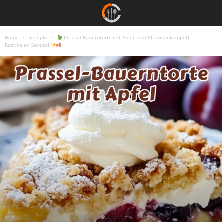
Home
Rezepte
Prassel-Bauerntorte mit Apfel- und Pflaumenkompott –
Rustikaler Genuss!