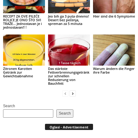
RECEPT ZA OVE PILEĆE
Jeo bih ga 3 puta dnevno!
Hier sind die 6 Symptome
ROLICE JE ONO ŠTO SVI
Desert bez pečenja,
TRAŽE… Jednostavan je i
spreman za 5 minuta
jednostavan!! !
Zitronen Karotten
Das stärkste
Warum ändern die Finger
Getränk zur
Fettverbrennungsgetränk
ihre Farbe
Gewichtsabnahme
zur schnellen
Reduzierung von
Bauchfett
Search
Search
Oglasi - Advertisement