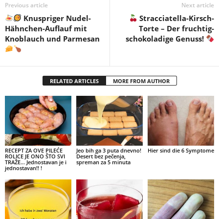
Previous article
Next article
Knuspriger Nudel-
Stracciatella-Kirsch-
Hähnchen-Auflauf mit
Torte – Der fruchtig-
Knoblauch und Parmesan
schokoladige Genuss!
RELATED ARTICLES
MORE FROM AUTHOR
RECEPT ZA OVE PILEĆE
Jeo bih ga 3 puta dnevno!
Hier sind die 6 Symptome
ROLICE JE ONO ŠTO SVI
Desert bez pečenja,
TRAŽE… Jednostavan je i
spreman za 5 minuta
jednostavan!! !