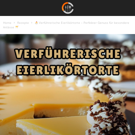
Home
Rezepte
Verführerische Eierlikörtorte – Perfekter Genuss für besondere
Anlässe