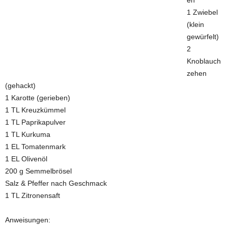
1 Zwiebel
(klein
gewürfelt)
2
Knoblauch
zehen
(gehackt)
1 Karotte (gerieben)
1 TL Kreuzkümmel
1 TL Paprikapulver
1 TL Kurkuma
1 EL Tomatenmark
1 EL Olivenöl
200 g Semmelbrösel
Salz & Pfeffer nach Geschmack
1 TL Zitronensaft
Anweisungen: