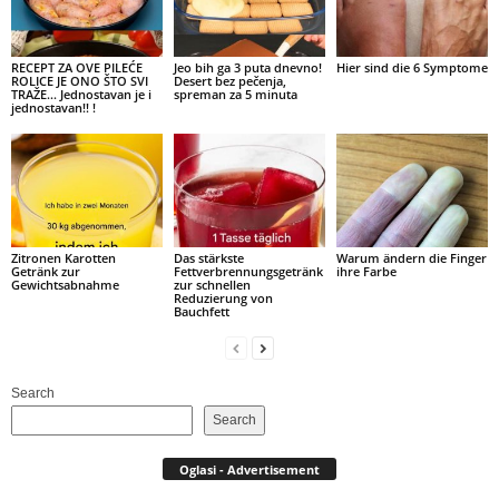
RECEPT ZA OVE PILEĆE
Jeo bih ga 3 puta dnevno!
Hier sind die 6 Symptome
ROLICE JE ONO ŠTO SVI
Desert bez pečenja,
TRAŽE… Jednostavan je i
spreman za 5 minuta
jednostavan!! !
Zitronen Karotten
Das stärkste
Warum ändern die Finger
Getränk zur
Fettverbrennungsgetränk
ihre Farbe
Gewichtsabnahme
zur schnellen
Reduzierung von
Bauchfett
Search
Search
Oglasi - Advertisement