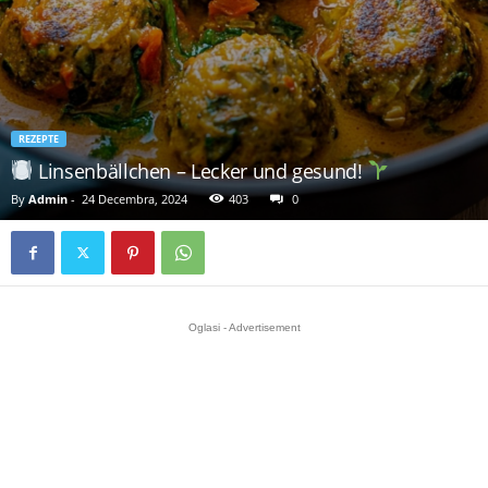
REZEPTE
Linsenbällchen – Lecker und gesund!
By
Admin
-
24 Decembra, 2024
403
0
Oglasi - Advertisement