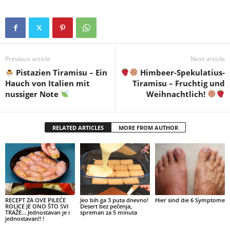
Previous article
Next article
Pistazien Tiramisu – Ein
Himbeer-Spekulatius-
Hauch von Italien mit
Tiramisu – Fruchtig und
nussiger Note
Weihnachtlich!
RELATED ARTICLES
MORE FROM AUTHOR
RECEPT ZA OVE PILEĆE
Jeo bih ga 3 puta dnevno!
Hier sind die 6 Symptome
ROLICE JE ONO ŠTO SVI
Desert bez pečenja,
TRAŽE… Jednostavan je i
spreman za 5 minuta
jednostavan!! !