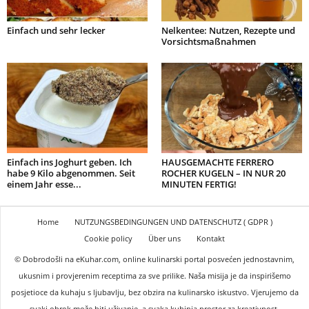
Einfach und sehr lecker
Nelkentee: Nutzen, Rezepte und
Vorsichtsmaßnahmen
Einfach ins Joghurt geben. Ich
HAUSGEMACHTE FERRERO
habe 9 Kilo abgenommen. Seit
ROCHER KUGELN – IN NUR 20
einem Jahr esse...
MINUTEN FERTIG!
Home
NUTZUNGSBEDINGUNGEN UND DATENSCHUTZ ( GDPR )
Cookie policy
Über uns
Kontakt
© Dobrodošli na eKuhar.com, online kulinarski portal posvećen jednostavnim,
ukusnim i provjerenim receptima za sve prilike. Naša misija je da inspirišemo
posjetioce da kuhaju s ljubavlju, bez obzira na kulinarsko iskustvo. Vjerujemo da
svaki obrok može biti uživanje, a svaka kuhinja prostor za kreativnost.