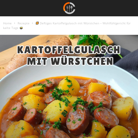
Home
Rezepte
Deftiges Kartoffelgulasch mit Würstchen – Wohlfühlgericht für
kalte Tage