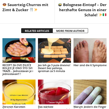
Sauerteig-Churros mit
Bolognese-Eintopf – Der
Zimt & Zucker
herzhafte Genuss in einer
Schale!
RELATED ARTICLES
MORE FROM AUTHOR
RECEPT ZA OVE PILEĆE
Jeo bih ga 3 puta dnevno!
Hier sind die 6 Symptome
ROLICE JE ONO ŠTO SVI
Desert bez pečenja,
TRAŽE… Jednostavan je i
spreman za 5 minuta
jednostavan!! !
Zitronen Karotten
Das stärkste
Warum ändern die Finger