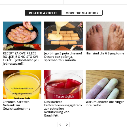
RELATED ARTICLES
MORE FROM AUTHOR
RECEPT ZA OVE PILEĆE
Jeo bih ga 3 puta dnevno!
Hier sind die 6 Symptome
ROLICE JE ONO ŠTO SVI
Desert bez pečenja,
TRAŽE… Jednostavan je i
spreman za 5 minuta
jednostavan!! !
Zitronen Karotten
Das stärkste
Warum ändern die Finger
Getränk zur
Fettverbrennungsgetränk
ihre Farbe
Gewichtsabnahme
zur schnellen
Reduzierung von
Bauchfett