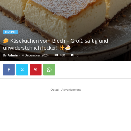
REZEPTE
Käsekuchen vom Blech – Groß, saftig und
unwiderstehlich lecker!
By
Admin
-
4 Decembra, 2024
480
0
Oglasi - Advertisement