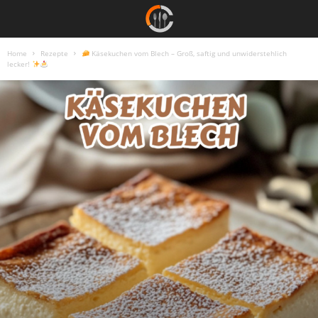
Home
Rezepte
Käsekuchen vom Blech – Groß, saftig und unwiderstehlich
lecker!