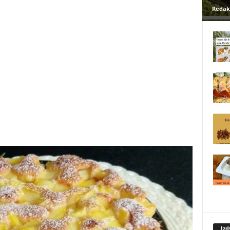
Redak
Izd