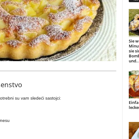
Sie w
Minu
sie s
Bomb
und..
šenstvo
potrebni su vam sledeći sastojci:
Einfa
lecke
smesu