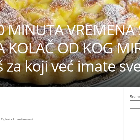
 10 MINUTA VREMENA
A KOLAČ OD KOG MIR
 za koji već imate sv
Searc
Oglasi - Advertisement