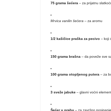
75 grama šećera
– za prijatnu slatkoć
Mrvica vanilin šećera
– za aromu
1/2 kašičice praška za pecivo
– koji 
150 grama brašna
– da poveže sve sa
100 grama otopljenog putera
– za bo
3 sveže jabuke
– glavni voćni element,
Šećer u prahu
– za završno posipanje 