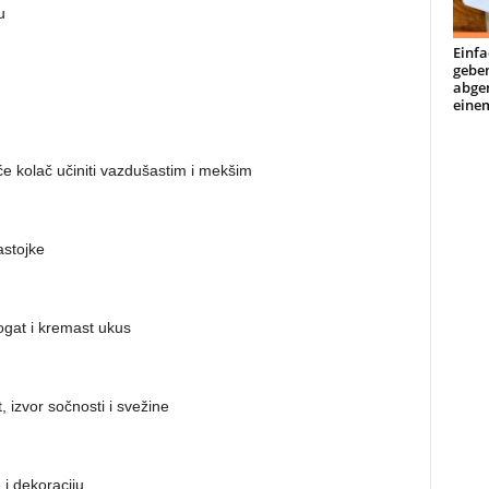
u
Einfa
geben
abge
einem
će kolač učiniti vazdušastim i mekšim
stojke
gat i kremast ukus
 izvor sočnosti i svežine
i dekoraciju