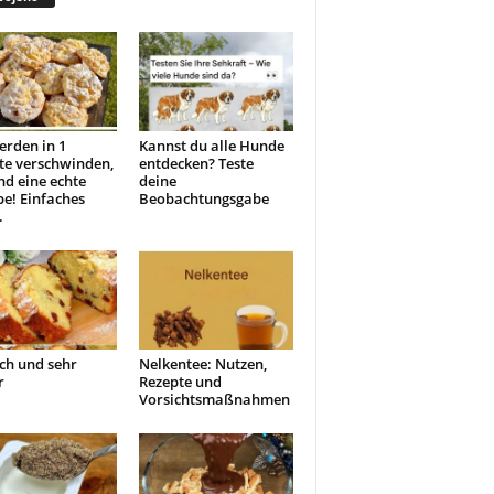
erden in 1
Kannst du alle Hunde
te verschwinden,
entdecken? Teste
ind eine echte
deine
e! Einfaches
Beobachtungsgabe
.
ch und sehr
Nelkentee: Nutzen,
r
Rezepte und
Vorsichtsmaßnahmen