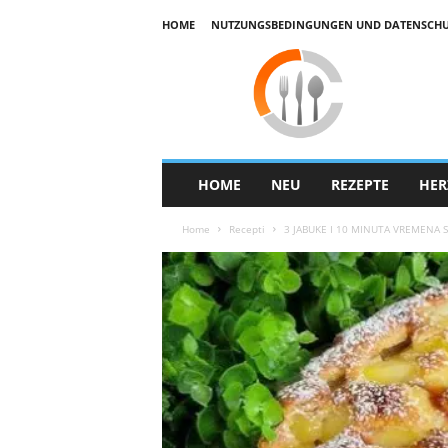
HOME
NUTZUNGSBEDINGUNGEN UND DATENSCHUTZ
E
k
u
h
a
r
HOME
NEU
REZEPTE
HER
Home
Recepti
3 JABUKE I 10 MINUTA VREMENA S