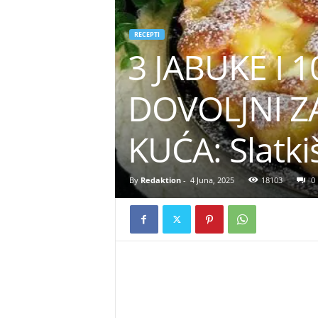
RECEPTI
3 JABUKE I
DOVOLJNI Z
KUĆA: Slatkiš
By
Redaktion
-
4 Juna, 2025
18103
0