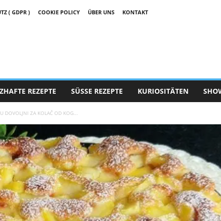
 ( GDPR )
COOKIE POLICY
ÜBER UNS
KONTAKT
ZHAFTE REZEPTE
SÜSSE REZEPTE
KURIOSITÄTEN
SHO
U DOVOLJNI ZA KOLAČ OD KOG...