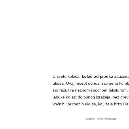
U svetu kolača,
kolač od jabuka
zauzima 
ukusa. Ovaj recept donosi savršenu komb
što rezultira nežnom i sočnom teksturom.
jabuke dolazi do punog izražaja, bez previš
voćnih i prirodnih ukusa, koji žele brzo i l
Oglasi - Advertisement