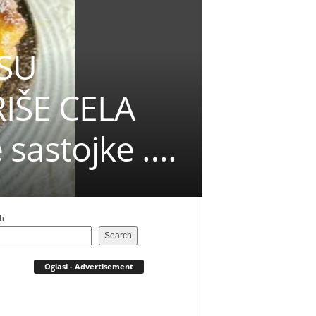
 SU
IŠE CELA
e sastojke ….
h
Search
Oglasi - Advertisement