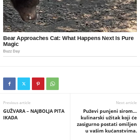
Previous article
Next article
GUŽVARA – NAJBOLJA PITA
Puževi punjeni sirom…
IKADA
kulinarski užitak koji će
zasigurno postati omiljen
u vašim kućanstvima.