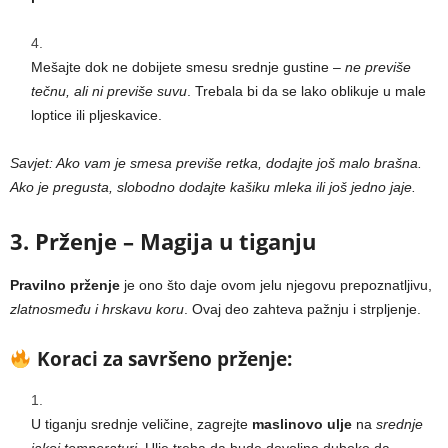
Mešajte dok ne dobijete smesu srednje gustine –
ne previše
tečnu, ali ni previše suvu
. Trebala bi da se lako oblikuje u male
loptice ili pljeskavice.
Savjet: Ako vam je smesa previše retka, dodajte još malo brašna.
Ako je pregusta, slobodno dodajte kašiku mleka ili još jedno jaje.
3. Prženje – Magija u tiganju
Pravilno prženje
je ono što daje ovom jelu njegovu prepoznatljivu,
zlatnosmeđu i hrskavu koru
. Ovaj deo zahteva pažnju i strpljenje.
Koraci za savršeno prženje:
U tiganju srednje veličine, zagrejte
maslinovo ulje
na
srednje
jakoj temperaturi
. Ulje treba da bude dovoljno duboko da