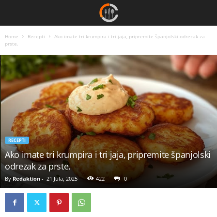
Home
Recepti
Ako imate tri krumpira i tri jaja, pripremite španjolski odrezak za
prste.
RECEPTI
Ako imate tri krumpira i tri jaja, pripremite španjolski
odrezak za prste.
By
Redaktion
-
21 Jula, 2025
422
0