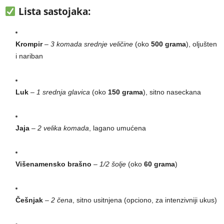
Lista sastojaka:
Krompir
–
3 komada srednje veličine
(oko
500 grama
), oljušten
i nariban
Luk
–
1 srednja glavica
(oko
150 grama
), sitno naseckana
Jaja
–
2 velika komada
, lagano umućena
Višenamensko brašno
–
1/2 šolje
(oko
60 grama
)
Češnjak
–
2 čena
, sitno usitnjena (opciono, za intenzivniji ukus)