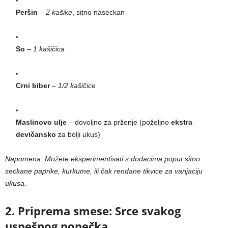
Peršin
–
2 kašike
, sitno naseckan
So
–
1 kašičica
Crni biber
–
1/2 kašičice
Maslinovo ulje
– dovoljno za prženje (poželjno
ekstra
devičansko
za bolji ukus)
Napomena: Možete eksperimentisati s dodacima poput sitno
seckane paprike, kurkume, ili čak rendane tikvice za varijaciju
ukusa.
2. Priprema smese: Srce svakog
uspešnog popečka