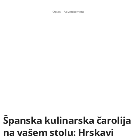
Oglasi - Advertisement
Španska kulinarska čarolija
na vašem stolu: Hrskavi