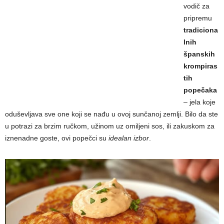
vodič za
pripremu
tradiciona
lnih
španskih
krompiras
tih
popečaka
– jela koje
oduševljava sve one koji se nađu u ovoj sunčanoj zemlji. Bilo da ste
u potrazi za brzim ručkom, užinom uz omiljeni sos, ili zakuskom za
iznenadne goste, ovi popečci su
idealan izbor
.