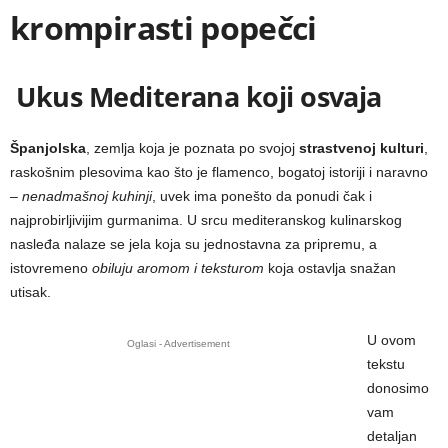
krompirasti popečci
Ukus Mediterana koji osvaja
Španjolska
, zemlja koja je poznata po svojoj
strastvenoj kulturi
,
raskošnim plesovima kao što je flamenco, bogatoj istoriji i naravno
–
nenadmašnoj kuhinji
, uvek ima ponešto da ponudi čak i
najprobirljivijim gurmanima. U srcu mediteranskog kulinarskog
nasleđa nalaze se jela koja su jednostavna za pripremu, a
istovremeno
obiluju aromom i teksturom
koja ostavlja snažan
utisak.
U ovom
Oglasi - Advertisement
tekstu
donosimo
vam
detaljan