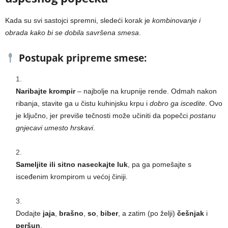
Kada su svi sastojci spremni, sledeći korak je
kombinovanje i
obrada kako bi se dobila savršena smesa
.
Postupak pripreme smese:
Naribajte krompir
– najbolje na krupnije rende. Odmah nakon
ribanja, stavite ga u čistu kuhinjsku krpu i
dobro ga iscedite
. Ovo
je ključno, jer previše tečnosti može učiniti da popečci
postanu
gnjecavi umesto hrskavi
.
Sameljite ili sitno naseckajte luk
, pa ga pomešajte s
isceđenim krompirom u većoj činiji.
Dodajte
jaja
,
brašno
,
so
,
biber
, a zatim (po želji)
češnjak
i
peršun
.