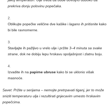
prekriva donju polovinu popečaka
.
Oblikujte popečke veličine dve kašike i
lagano ih pritisnite
kako
bi bile ravnomerne.
Stavljajte ih pažljivo u vrelo ulje i
pržite 3–4 minuta sa svake
strane
, dok ne dobiju lepu hrskavu spoljašnjost i zlatnu boju.
Izvadite ih na
papirne ubruse
kako bi se uklonio višak
masnoće.
Savet: Pržite u serijama – nemojte pretrpavati tiganj, jer to može
sniziti temperaturu ulja i rezultirati gnjecavim umesto hrskavim
popečcima.