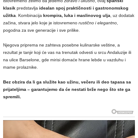
istovremeno želimo da jedemo
zdravo i ukusno
, ovaj
španski
klasik
predstavlja
idealan spoj praktičnosti i gastronomskog
užitka
. Kombinacija
krompira, luka i maslinovog ulja
, uz dodatak
začina, stvara jelo koje je istovremeno
rustično i elegantno
,
pogodna za sve generacije i sve prilike.
Njegova priprema ne zahteva posebne kulinarske veštine, a
rezultat je tanjir koji će vas na trenutak odvesti u srcu Andaluzije ili
na ulice Barselone, gde mirisi domaće hrane lebde u vazduhu i
mame prolaznike.
Bez obzira da li ga služite kao užinu, večeru ili deo tapasa sa
prijateljima – garantujemo da će nestati brže nego što ste ga
spremili.