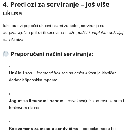
4. Predlozi za serviranje – Još više
ukusa
Iako su ovi popečci ukusni i sami za sebe, serviranje sa
odgovarajućim prilozi ili sosevima može
podići kompletan doživljaj
na viši nivo.
Preporučeni načini serviranja:
Uz Aioli sos
–
kremasti beli sos sa belim lukom
je klasičan
dodatak španskim tapama
Jogurt sa limunom i nanom
– osvežavajući kontrast slanom i
hrskavom ukusu
Kao zamena za meso u sendvičima
– popečke mogu biti