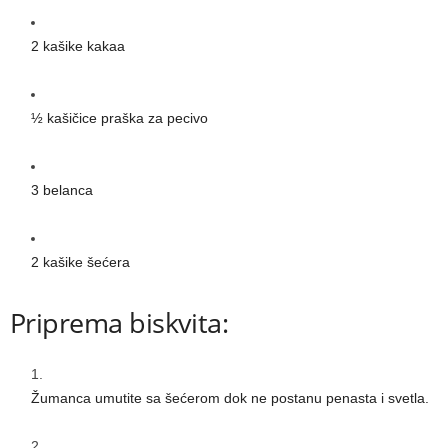
2 kašike kakaa
½ kašičice praška za pecivo
3 belanca
2 kašike šećera
Priprema biskvita:
Žumanca umutite sa šećerom dok ne postanu penasta i svetla.