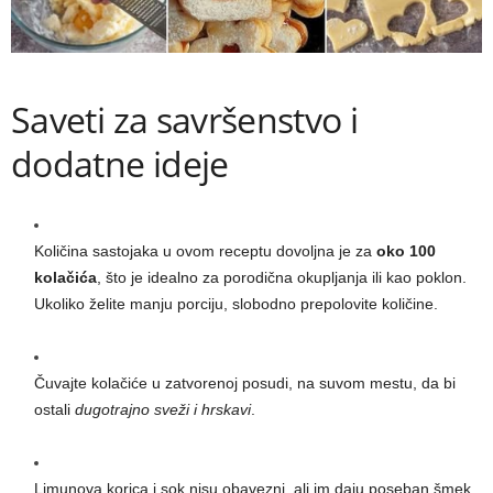
Saveti za savršenstvo i
dodatne ideje
Količina sastojaka u ovom receptu dovoljna je za
oko 100
kolačića
, što je idealno za porodična okupljanja ili kao poklon.
Ukoliko želite manju porciju, slobodno prepolovite količine.
Čuvajte kolačiće u zatvorenoj posudi, na suvom mestu, da bi
ostali
dugotrajno sveži i hrskavi
.
Limunova korica i sok nisu obavezni, ali im daju poseban šmek