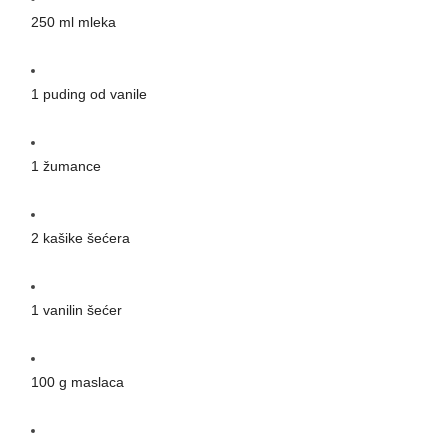
250 ml mleka
1 puding od vanile
1 žumance
2 kašike šećera
1 vanilin šećer
100 g maslaca