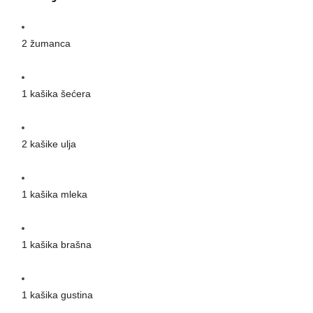
2 žumanca
1 kašika šećera
2 kašike ulja
1 kašika mleka
1 kašika brašna
1 kašika gustina