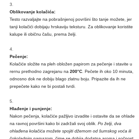
Oblikovanje kolačića:
Testo razvaljajte na pobrašnjenoj površini što tanje možete, jer
tanji kolačići dobijaju hrskaviju teksturu. Za oblikovanje koristite
kalupe ili običnu čašu, prema želji.
Pečenje:
Kolačiće složite na pleh obložen papirom za pečenje i stavite u
rernu prethodno zagrejanu na
200°C
. Pečete ih oko 10 minuta,
odnosno dok ne dobiju blago zlatnu boju. Pripazite da ih ne
prepečete kako ne bi postali tvrdi.
Hlađenje i punjenje:
Nakon pečenja, kolačiće pažljivo izvadite i ostavite da se ohlade
na ravnoj površini kako bi zadržali svoj oblik.
Po želji, dva
ohlađena kolačića možete spojiti džemom od šumskog voća ili
čokoladnim namazom
, čime se dobija dodatna aroma i sočnost.