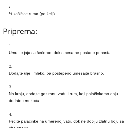
½ kašičice ruma (po želji)
Priprema:
Umutite jaja sa šećerom dok smesa ne postane penasta.
Dodajte ulje i mleko, pa postepeno umešajte brašno.
Na kraju, dodajte gaziranu vodu i rum, koji palačinkama daju
dodatnu mekoću.
Pecite palačinke na umerenoj vatri, dok ne dobiju zlatnu boju sa
obe strane.