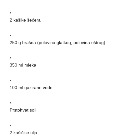
2 kašike šećera
250 g brašna (polovina glatkog, polovina oštrog)
350 ml mleka
100 ml gazirane vode
Prstohvat soli
2 kašičice ulja