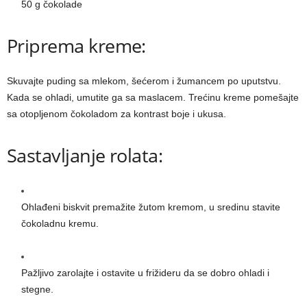
50 g čokolade
Priprema kreme:
Skuvajte puding sa mlekom, šećerom i žumancem po uputstvu.
Kada se ohladi, umutite ga sa maslacem. Trećinu kreme pomešajte
sa otopljenom čokoladom za kontrast boje i ukusa.
Sastavljanje rolata:
Ohlađeni biskvit premažite žutom kremom, u sredinu stavite
čokoladnu kremu.
Pažljivo zarolajte i ostavite u frižideru da se dobro ohladi i
stegne.