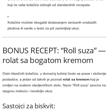
koji će vaše kolačiće izdvojiti od standardnih recepata.
Kolačiće možete obogatiti dodavanjem seckanih orašastih
plodova ili vanile u testo za još zanimljiviji ukus.
BONUS RECEPT: “Roll suza” —
rolat sa bogatom kremom
Osim klasičnih kolačića, u domaćoj kuhinji često se prave i složenije
poslastice, a jedan od takvih je poznati
rolat sa kremom
koji je
omiljen na svakom slavljeničkom stolu. Naziv “Roll suza” asocira na
njegovu mekoću i neodoljiv ukus.
Sastojci za biskvit: