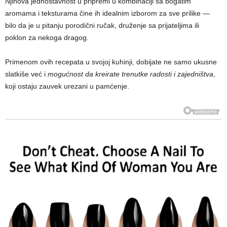
Njihova jednostavnost u pripremi u kombinaciji sa bogatim
aromama i teksturama čine ih idealnim izborom za sve prilike —
bilo da je u pitanju porodični ručak, druženje sa prijateljima ili
poklon za nekoga dragog.
Primenom ovih recepata u svojoj kuhinji, dobijate ne samo ukusne
slatkiše već i
mogućnost da kreirate trenutke radosti i zajedništva
,
koji ostaju zauvek urezani u pamćenje.