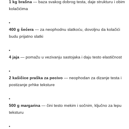
1 kg brašna
— baza svakog dobrog testa, daje strukturu i obim
kolačićima
400 g šećera
— za neophodnu slatkoću, dovoljnu da kolačići
budu prijatno slatki
4 jaja
— pomažu u vezivanju sastojaka i daju testo elastičnost
2 kašičice praška za pecivo
— neophodan za dizanje testa i
postizanje prhke teksture
500 g margarina
— čini testo mekim i sočnim, ključno za lepu
teksturu