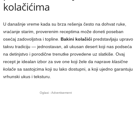
kolačićima
U današnje vreme kada su brza rešenja često na dohvat ruke,
vraćanje starim, proverenim receptima može doneti poseban
osećaj zadovoljstva i topline.
Bakini kolačići
predstavljaju upravo
takvu tradiciju — jednostavan, ali ukusan desert koji nas podseća
na detinjstvo i porodične trenutke provedene uz slatkiše. Ovaj
recept je idealan izbor za sve one koji žele da naprave
klasične
kolače
sa sastojcima koji su lako dostupni, a koji ujedno garantuju
vrhunski ukus i teksturu.
Oglasi - Advertisement