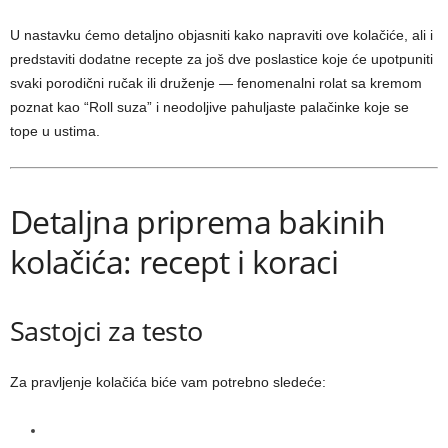
U nastavku ćemo detaljno objasniti kako napraviti ove kolačiće, ali i
predstaviti dodatne recepte za još dve poslastice koje će upotpuniti
svaki porodični ručak ili druženje — fenomenalni rolat sa kremom
poznat kao “Roll suza” i neodoljive pahuljaste palačinke koje se
tope u ustima.
Detaljna priprema bakinih
kolačića: recept i koraci
Sastojci za testo
Za pravljenje kolačića biće vam potrebno sledeće: