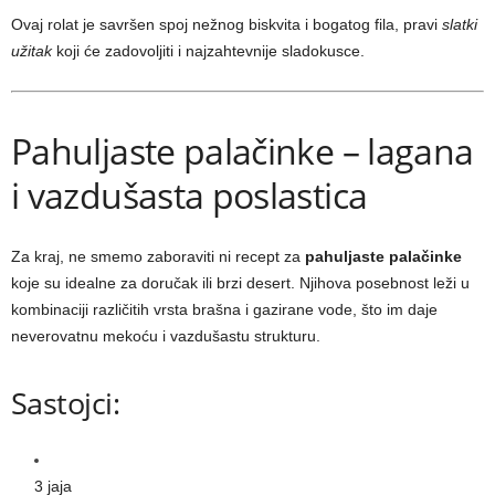
Ovaj rolat je savršen spoj nežnog biskvita i bogatog fila, pravi
slatki
užitak
koji će zadovoljiti i najzahtevnije sladokusce.
Pahuljaste palačinke – lagana
i vazdušasta poslastica
Za kraj, ne smemo zaboraviti ni recept za
pahuljaste palačinke
koje su idealne za doručak ili brzi desert. Njihova posebnost leži u
kombinaciji različitih vrsta brašna i gazirane vode, što im daje
neverovatnu mekoću i vazdušastu strukturu.
Sastojci:
3 jaja