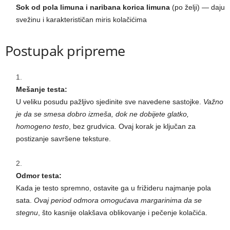
Sok od pola limuna i naribana korica limuna
(po želji) — daju
svežinu i karakterističan miris kolačićima
Postupak pripreme
Mešanje testa:
U veliku posudu pažljivo sjedinite sve navedene sastojke.
Važno
je da se smesa dobro izmeša, dok ne dobijete glatko,
homogeno testo
, bez grudvica. Ovaj korak je ključan za
postizanje savršene teksture.
Odmor testa:
Kada je testo spremno, ostavite ga u frižideru najmanje pola
sata.
Ovaj period odmora omogućava margarinima da se
stegnu
, što kasnije olakšava oblikovanje i pečenje kolačića.