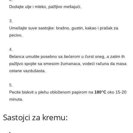
Dodajte ulje i mleko, pažljivo mešajući.
Umešajte suve sastojke: brašno, gustin, kakao i prašak za
pecivo.
Belanca umutite posebno sa šećerom u čvrst sneg, a zatim ih
pažljivo spojite sa smesom žumanaca, vodeći računa da masa
ostane vazdušasta.
Pecite biskvit u plehu obloženom papirom na
180°C
oko 15-20
minuta.
Sastojci za kremu: