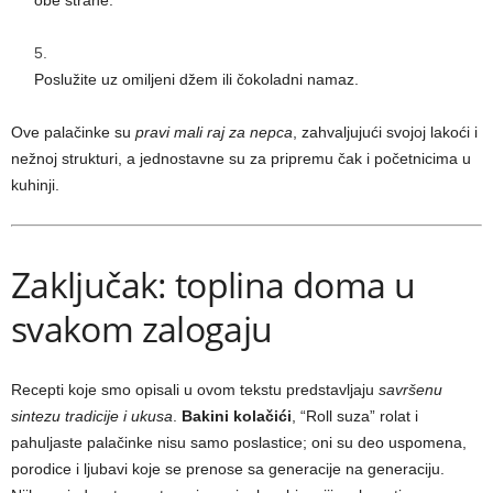
Poslužite uz omiljeni džem ili čokoladni namaz.
Ove palačinke su
pravi mali raj za nepca
, zahvaljujući svojoj lakoći i
nežnoj strukturi, a jednostavne su za pripremu čak i početnicima u
kuhinji.
Zaključak: toplina doma u
svakom zalogaju
Recepti koje smo opisali u ovom tekstu predstavljaju
savršenu
sintezu tradicije i ukusa
.
Bakini kolačići
, “Roll suza” rolat i
pahuljaste palačinke nisu samo poslastice; oni su deo uspomena,
porodice i ljubavi koje se prenose sa generacije na generaciju.