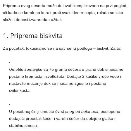
Priprema ovog deserta može delovati komplikovano na prvi pogled,
ali kada se korak po korak prati svaki deo recepta, rolada se lako
slaže i donosi izvanredan užitak.
1. Priprema biskvita
Za početak, fokusiramo se na savršenu podlogu – biskvit. Za to:
Umutite žumanjke
sa 75 grama šećera u prahu dok smesa ne
postane kremasta i svetložuta. Dodajte 2 kašike vruće vode i
nastavite mućenje dok se masa ne zgusne i postane
svilenkasta.
U posebnoj činiji umutite čvrst
sneg od belanaca
, postepeno
dodajući preostali šećer i vanilin šećer da dobijete glatku i
stabilnu smesu.