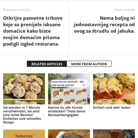
Previous article
Next article
Otkrijte pametne trikove
Nema boljeg ni
koje su prenijele iskusne
jednostavnijeg recepta od
domaćice kako biste
ovog za štrudlu od jabuka.
svojim domaćim pitama
podigli izgled restorana.
RELATED ARTICLES
MORE FROM AUTHOR
Sie werden in 1 Minute
Kannst du alle Hunde
Einfach und sehr lecker
verschwinden, sie sind
entdecken? Teste deine
eine echte Bombe!
Beobachtungsgabe
Einfaches und schnelles
Rezept