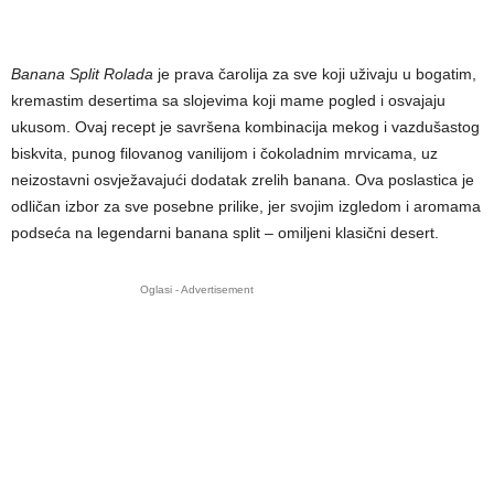
Banana Split Rolada
je prava čarolija za sve koji uživaju u bogatim,
kremastim desertima sa slojevima koji mame pogled i osvajaju
ukusom. Ovaj recept je savršena kombinacija mekog i vazdušastog
biskvita, punog filovanog vanilijom i čokoladnim mrvicama, uz
neizostavni osvježavajući dodatak zrelih banana. Ova poslastica je
odličan izbor za sve posebne prilike, jer svojim izgledom i aromama
podseća na legendarni banana split – omiljeni klasični desert.
Oglasi - Advertisement