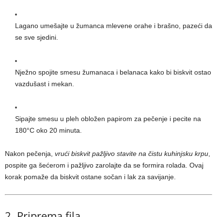
Lagano umešajte u žumanca mlevene orahe i brašno, pazeći da
se sve sjedini.
Nježno spojite smesu žumanaca i belanaca kako bi biskvit ostao
vazdušast i mekan.
Sipajte smesu u pleh obložen papirom za pečenje i pecite na
180°C oko 20 minuta.
Nakon pečenja,
vrući biskvit pažljivo stavite na čistu kuhinjsku krpu
,
pospite ga šećerom i pažljivo zarolajte da se formira rolada. Ovaj
korak pomaže da biskvit ostane sočan i lak za savijanje.
2. Priprema fila