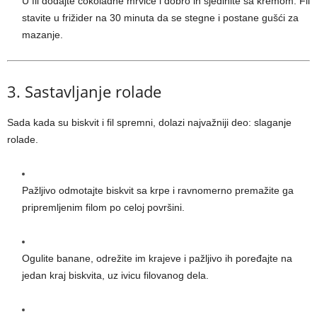
U fil dodajte čokoladne mrvice i dobro ih sjedinite sa kremom. Fil
stavite u frižider na 30 minuta da se stegne i postane gušći za
mazanje.
3. Sastavljanje rolade
Sada kada su biskvit i fil spremni, dolazi najvažniji deo: slaganje
rolade.
Pažljivo odmotajte biskvit sa krpe i ravnomerno premažite ga
pripremljenim filom po celoj površini.
Ogulite banane, odrežite im krajeve i pažljivo ih poređajte na
jedan kraj biskvita, uz ivicu filovanog dela.