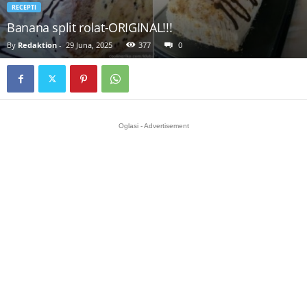
RECEPTI
Banana split rolat-ORIGINAL!!!
By
Redaktion
-
29 Juna, 2025
377
0
Oglasi - Advertisement