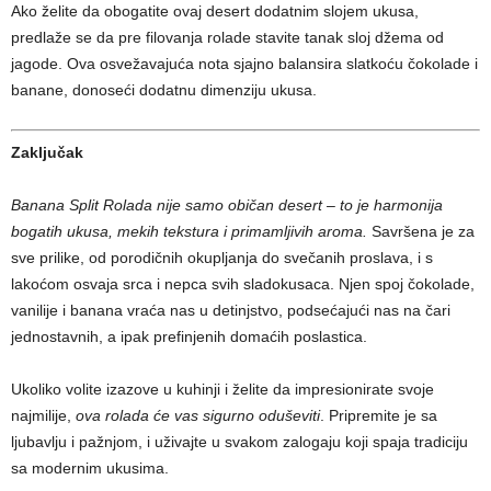
Ako želite da obogatite ovaj desert dodatnim slojem ukusa,
predlaže se da pre filovanja rolade stavite tanak sloj džema od
jagode. Ova osvežavajuća nota sjajno balansira slatkoću čokolade i
banane, donoseći dodatnu dimenziju ukusa.
Zaključak
Banana Split Rolada nije samo običan desert – to je harmonija
bogatih ukusa, mekih tekstura i primamljivih aroma.
Savršena je za
sve prilike, od porodičnih okupljanja do svečanih proslava, i s
lakoćom osvaja srca i nepca svih sladokusaca. Njen spoj čokolade,
vanilije i banana vraća nas u detinjstvo, podsećajući nas na čari
jednostavnih, a ipak prefinjenih domaćih poslastica.
Ukoliko volite izazove u kuhinji i želite da impresionirate svoje
najmilije,
ova rolada će vas sigurno oduševiti
. Pripremite je sa
ljubavlju i pažnjom, i uživajte u svakom zalogaju koji spaja tradiciju
sa modernim ukusima.