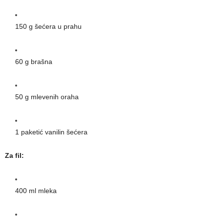
150 g šećera u prahu
60 g brašna
50 g mlevenih oraha
1 paketić vanilin šećera
Za fil:
400 ml mleka