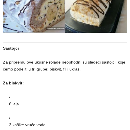
Sastojci
Za pripremu ove ukusne rolade neophodni su sledeći sastojci, koje
ćemo podeliti u tri grupe: biskvit, fil i ukras.
Za biskvit:
6 jaja
2 kašike vruće vode