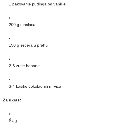
1 pakovanje pudinga od vanilije
200 g maslaca
150 g šećera u prahu
2-3 zrele banane
3-4 kašike čokoladnih mrvica
Za ukras:
Šlag