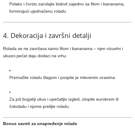
Polako i čvrsto zarolajte biskvit zajedno sa filom i bananama,
formirajući ujednačenu roladu.
4. Dekoracija i završni detalji
Rolada se ne završava samo filom i bananama – njen vizuelni i
ukusni pečat daju dodaci na vrhu:
Premažite roladu šlagom i pospite je mlevenim orasima.
Za još bogatiji ukus i upečatljiv izgled, otopite eurokrem ili
čokoladu i njome prelijte roladu.
Bonus saveti za unapređenje rolade