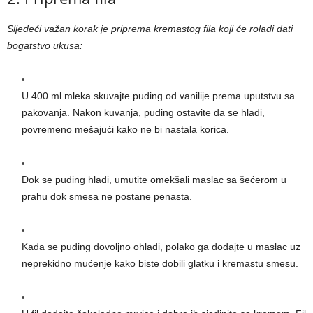
Sljedeći važan korak je priprema kremastog fila koji će roladi dati
bogatstvo ukusa:
U 400 ml mleka skuvajte puding od vanilije prema uputstvu sa
pakovanja. Nakon kuvanja, puding ostavite da se hladi,
povremeno mešajući kako ne bi nastala korica.
Dok se puding hladi, umutite omekšali maslac sa šećerom u
prahu dok smesa ne postane penasta.
Kada se puding dovoljno ohladi, polako ga dodajte u maslac uz
neprekidno mućenje kako biste dobili glatku i kremastu smesu.