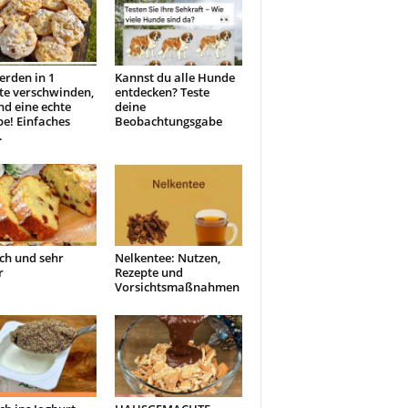
erden in 1
Kannst du alle Hunde
te verschwinden,
entdecken? Teste
ind eine echte
deine
e! Einfaches
Beobachtungsgabe
.
ch und sehr
Nelkentee: Nutzen,
r
Rezepte und
Vorsichtsmaßnahmen