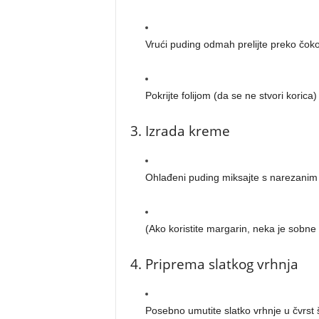
Vrući puding odmah prelijte preko čoko
Pokrijte folijom (da se ne stvori korica
3. Izrada kreme
Ohlađeni puding miksajte s narezanim
(Ako koristite margarin, neka je sobne
4. Priprema slatkog vrhnja
Posebno umutite slatko vrhnje u čvrst 