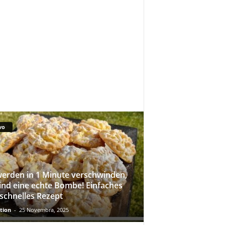
vo
werden in 1 Minute verschwinden,
sind eine echte Bombe! Einfaches
schnelles Rezept
tion
-
25 Novembra, 2025