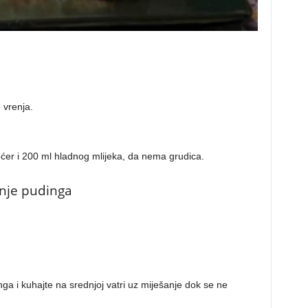
o vrenja.
ećer i 200 ml hladnog mlijeka, da nema grudica.
anje pudinga
ga i kuhajte na srednjoj vatri uz miješanje dok se ne