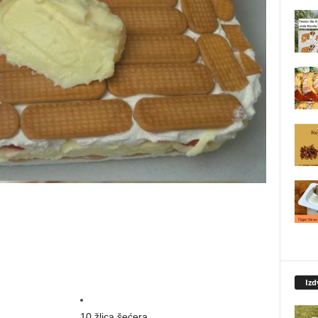
Izd
10 žlica šećera