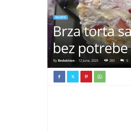
RECEPTI
Brza torta 
bez potrebe
By
Redaktion
-
12 Juna, 2025
283
0