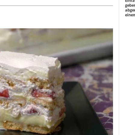
Einfa
geben
abge
einem