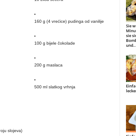
160 g (4 vrećice) pudinga od vanilije
Sie w
Minu
sie s
Bomb
100 g bijele čokolade
und..
200 g maslaca
Einfa
500 ml slatkog vrhnja
lecke
oju slojeva)