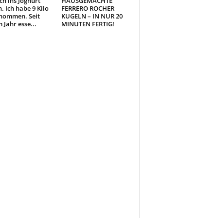
ch ins Joghurt
HAUSGEMACHTE
. Ich habe 9 Kilo
FERRERO ROCHER
nommen. Seit
KUGELN – IN NUR 20
 Jahr esse...
MINUTEN FERTIG!