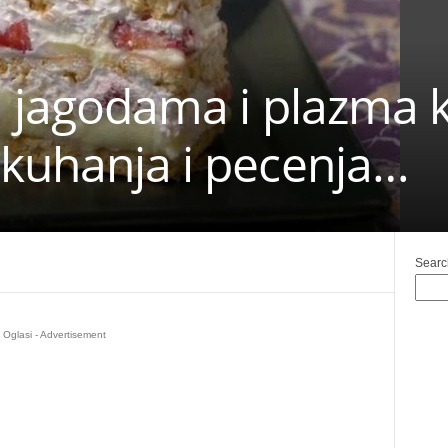
sa jagodama i plazma
 kuhanja i pecenja…
Searc
Oglasi - Advertisement