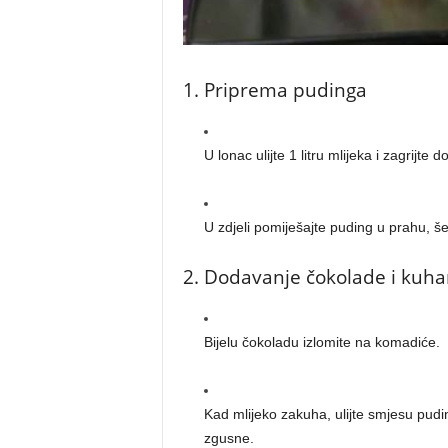
1. Priprema pudinga
U lonac ulijte 1 litru mlijeka i zagrijte d
U zdjeli pomiješajte puding u prahu, š
2. Dodavanje čokolade i kuh
Bijelu čokoladu izlomite na komadiće.
Kad mlijeko zakuha, ulijte smjesu pudin
zgusne.