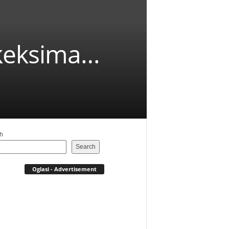
 keksima…
h
Search
Oglasi - Advertisement