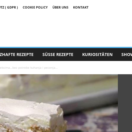
 ( GDPR )
COOKIE POLICY
ÜBER UNS
KONTAKT
ZHAFTE REZEPTE
SÜSSE REZEPTE
KURIOSITÄTEN
SHO
 keksima…bez potrebe kuhanja i pecenja…