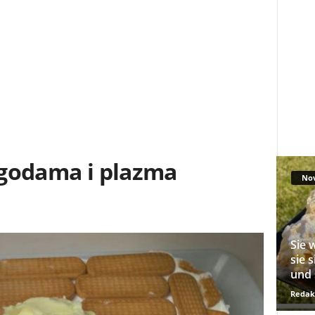
jagodama i plazma
No
Sie 
sie 
und 
Redak