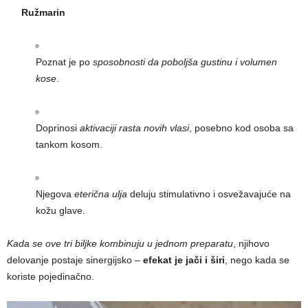
Ružmarin
Poznat je po
sposobnosti da poboljša gustinu i volumen
kose
.
Doprinosi
aktivaciji rasta novih vlasi
, posebno kod osoba sa
tankom kosom.
Njegova
eterična ulja
deluju stimulativno i osvežavajuće na
kožu glave.
Kada se ove tri biljke kombinuju u jednom preparatu
, njihovo
delovanje postaje sinergijsko –
efekat je jači i širi
, nego kada se
koriste pojedinačno.