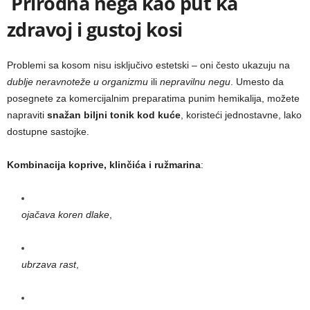
Prirodna nega kao put ka
zdravoj i gustoj kosi
Problemi sa kosom nisu isključivo estetski – oni često ukazuju na
dublje neravnoteže u organizmu
ili
nepravilnu negu
. Umesto da
posegnete za komercijalnim preparatima punim hemikalija, možete
napraviti
snažan biljni tonik kod kuće
, koristeći jednostavne, lako
dostupne sastojke.
Kombinacija koprive, klinčića i ružmarina
:
ojačava koren dlake
,
ubrzava rast
,