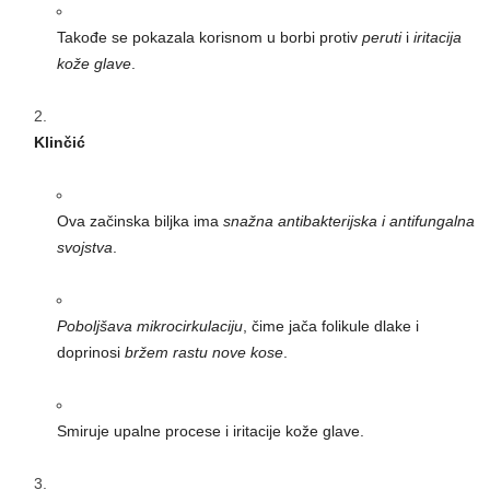
Takođe se pokazala korisnom u borbi protiv
peruti
i
iritacija
kože glave
.
Klinčić
Ova začinska biljka ima
snažna antibakterijska i antifungalna
svojstva
.
Poboljšava mikrocirkulaciju
, čime jača folikule dlake i
doprinosi
bržem rastu nove kose
.
Smiruje upalne procese i iritacije kože glave.