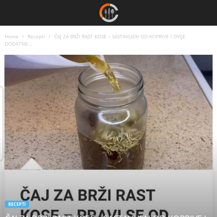
Home
Recepti
ČAJ ZA BRŽI RAST KOSE – SASTAVLJEN OD KOPRIVE I DVIJE
DODATNE...
RECEPTI