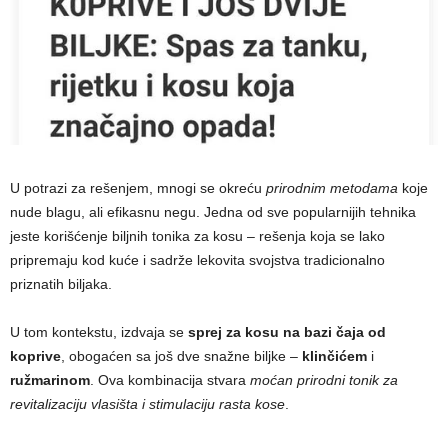
U potrazi za rešenjem, mnogi se okreću
prirodnim metodama
koje
nude blagu, ali efikasnu negu. Jedna od sve popularnijih tehnika
jeste korišćenje biljnih tonika za kosu – rešenja koja se lako
pripremaju kod kuće i sadrže lekovita svojstva tradicionalno
priznatih biljaka.
U tom kontekstu, izdvaja se
sprej za kosu na bazi čaja od
koprive
, obogaćen sa još dve snažne biljke –
klinčićem
i
ružmarinom
. Ova kombinacija stvara
moćan prirodni tonik za
revitalizaciju vlasišta i stimulaciju rasta kose
.