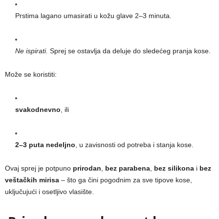
Prstima lagano umasirati u kožu glave 2–3 minuta.
Ne ispirati.
Sprej se ostavlja da deluje do sledećeg pranja kose.
Može se koristiti:
svakodnevno
, ili
2–3 puta nedeljno
, u zavisnosti od potreba i stanja kose.
Ovaj sprej je potpuno
prirodan
,
bez parabena
,
bez silikona
i
bez
veštačkih mirisa
– što ga čini pogodnim za sve tipove kose,
uključujući i osetljivo vlasište.