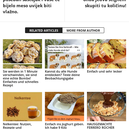
bijelo meso uvijek biti
skupiti tu količinu!
vlažno.
RELATED ARTICLES
MORE FROM AUTHOR
Sie werden in 1 Minute
Kannst du alle Hunde
Einfach und sehr lecker
verschwinden, sie sind
entdecken? Teste deine
eine echte Bombe!
Beobachtungsgabe
Einfaches und schnelles
Rezept
Nelkentee: Nutzen,
Einfach ins Joghurt geben.
HAUSGEMACHTE
Rezepte und
Ich habe 9 Kilo
FERRERO ROCHER