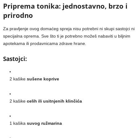
Priprema tonika: jednostavno, brzo i
prirodno
Za pravljenje ovog domaćeg spreja nisu potrebni ni skupi sastojci ni
specijalna oprema. Sve što ti je potrebno možeš nabaviti u biljnim
apotekama ili prodavnicama zdrave hrane.
Sastojci:
2 kašike
sušene koprive
2 kašike
celih ili usitnjenih klinčića
1 kašika
suvog ružmarina