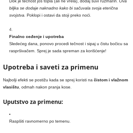
Dok je tečnost još topla (ali ne vrela), dodaj suvi ružmarin.
Ova
biljka se dodaje naknadno kako bi sačuvala svoja eterična
svojstva.
Poklopi i ostavi da stoji preko noći.
Finalno ceđenje i upotreba
Sledećeg dana, ponovo procedi tečnost i sipaj u čistu bočicu sa
raspršivačem. Sprej je sada spreman za korišćenje!
Upotreba i saveti za primenu
Najbolji efekti se postižu kada se sprej koristi na
čistom i vlažnom
vlasištu
, odmah nakon pranja kose.
Uputstvo za primenu:
Raspšiti ravnomerno po temenu.