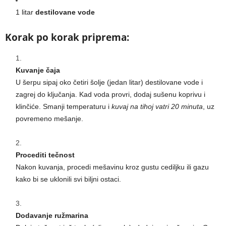
1 litar
destilovane vode
Korak po korak priprema:
Kuvanje čaja
U šerpu sipaj oko četiri šolje (jedan litar) destilovane vode i
zagrej do ključanja. Kad voda provri, dodaj sušenu koprivu i
klinčiće. Smanji temperaturu i
kuvaj na tihoj vatri 20 minuta
, uz
povremeno mešanje.
Procediti tečnost
Nakon kuvanja, procedi mešavinu kroz gustu cediljku ili gazu
kako bi se uklonili svi biljni ostaci.
Dodavanje ružmarina