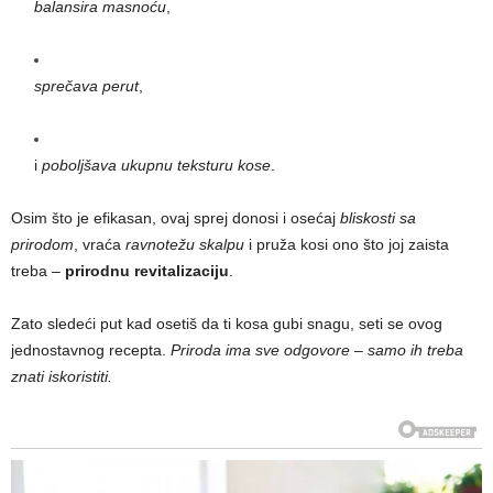
balansira masnoću
,
sprečava perut
,
i
poboljšava ukupnu teksturu kose
.
Osim što je efikasan, ovaj sprej donosi i osećaj
bliskosti sa
prirodom
, vraća
ravnotežu skalpu
i pruža kosi ono što joj zaista
treba –
prirodnu revitalizaciju
.
Zato sledeći put kad osetiš da ti kosa gubi snagu, seti se ovog
jednostavnog recepta.
Priroda ima sve odgovore – samo ih treba
znati iskoristiti.