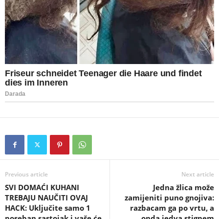
Previous article
Next article
SVI DOMAĆI KUHANI
Jedna žlica može
TREBAJU NAUČITI OVAJ
zamijeniti puno gnojiva:
HACK: Uključite samo 1
razbacam ga po vrtu, a
poseban sastojak i vaše će
onda jedva stignem