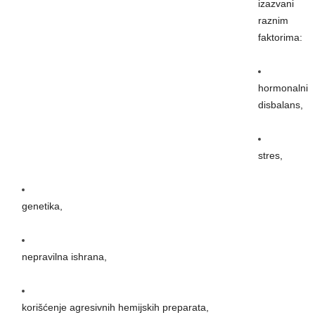
izazvani
raznim
faktorima:
hormonalni
disbalans,
stres,
genetika,
nepravilna ishrana,
korišćenje agresivnih hemijskih preparata,