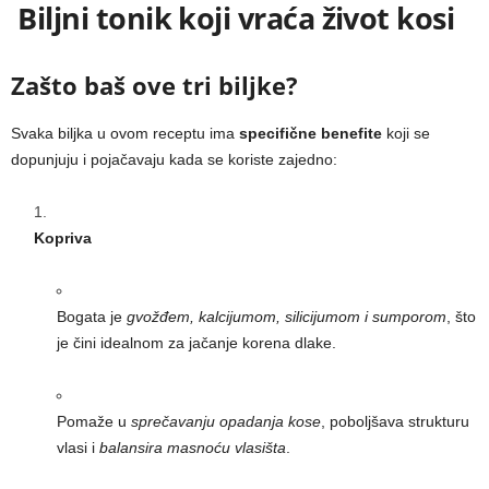
Biljni tonik koji vraća život kosi
Zašto baš ove tri biljke?
Svaka biljka u ovom receptu ima
specifične benefite
koji se
dopunjuju i pojačavaju kada se koriste zajedno:
Kopriva
Bogata je
gvožđem, kalcijumom, silicijumom i sumporom
, što
je čini idealnom za jačanje korena dlake.
Pomaže u
sprečavanju opadanja kose
, poboljšava strukturu
vlasi i
balansira masnoću vlasišta
.