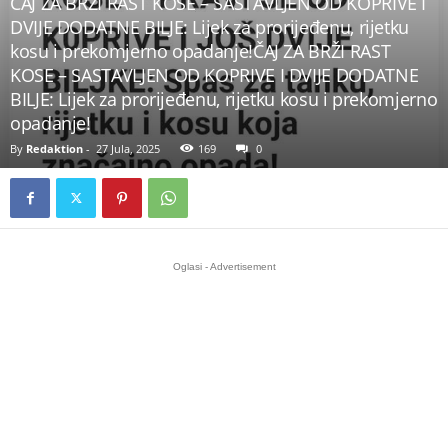
ČAJ ZA BRŽI RAST KOSE – SASTAVLJEN OD KOPRIVE I
DVIJE DODATNE BILJE: Lijek za prorijeđenu, rijetku
kosu i prekomjerno opadanje!ČAJ ZA BRŽI RAST
KOSE – SASTAVLJEN OD KOPRIVE I DVIJE DODATNE
BILJE: Lijek za prorijeđenu, rijetku kosu i prekomjerno
opadanje!
By
Redaktion
-
27 Jula, 2025
169
0
Oglasi - Advertisement