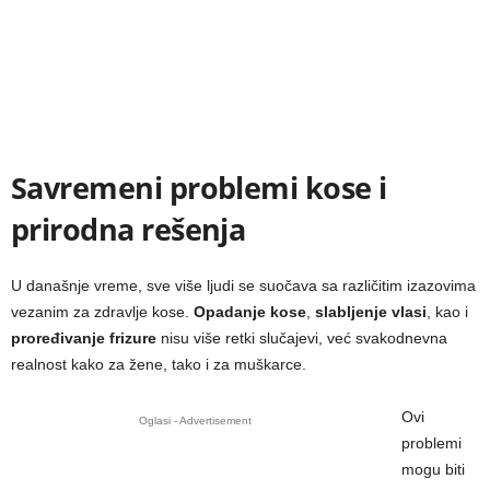
Savremeni problemi kose i
prirodna rešenja
U današnje vreme, sve više ljudi se suočava sa različitim izazovima
vezanim za zdravlje kose.
Opadanje kose
,
slabljenje vlasi
, kao i
proređivanje frizure
nisu više retki slučajevi, već svakodnevna
realnost kako za žene, tako i za muškarce.
Ovi
Oglasi - Advertisement
problemi
mogu biti