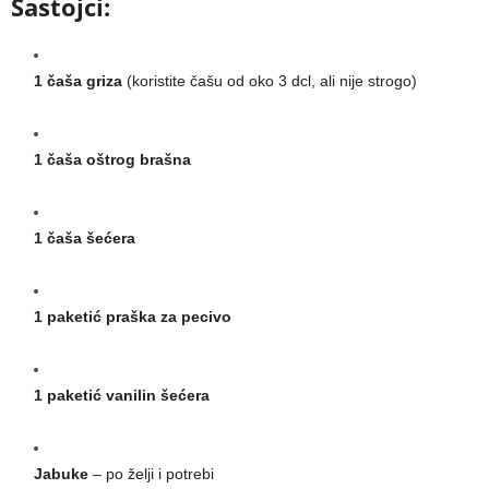
Sastojci:
1 čaša griza
(koristite čašu od oko 3 dcl, ali nije strogo)
1 čaša oštrog brašna
1 čaša šećera
1 paketić praška za pecivo
1 paketić vanilin šećera
Jabuke
– po želji i potrebi