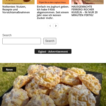
Nelkentee: Nutzen,
Einfach ins Joghurt geben.
HAUSGEMACHTE
Rezepte und
Ich habe 9 Kilo
FERRERO ROCHER
Vorsichtsmaßnahmen
abgenommen. Seit einem
KUGELN – IN NUR 20
Jahr esse ich keinen
MINUTEN FERTIG!
Zucker mehr.
Search
Search
Oglasi - Advertisement
Novo