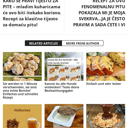
KAKO SE PRAVI TIJESTO ZA
RECEPT ZA OVU
PITE – mladim kuharicama
FENOMENALNU PITU
će ovo biti itekako korisno.
POKAZALA MI JE MOJA
Recept za klasično tijesto
SVEKRVA…JA JE ČESTO
za domaću pitu!
PRAVIM A SADA ĆETE I VI
RELATED ARTICLES
MORE FROM AUTHOR
Sie werden in 1 Minute
Kannst du alle Hunde
Einfach und sehr lecker
verschwinden, sie sind
entdecken? Teste deine
eine echte Bombe!
Beobachtungsgabe
Einfaches und schnelles
Rezept