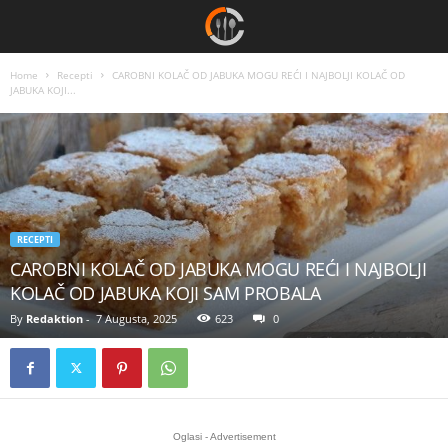
Home
Recepti
CAROBNI KOLAČ OD JABUKA MOGU REĆI I NAJBOLJI KOLAČ OD
JABUKA KOJI...
RECEPTI
CAROBNI KOLAČ OD JABUKA MOGU REĆI I NAJBOLJI
KOLAČ OD JABUKA KOJI SAM PROBALA
By
Redaktion
-
7 Augusta, 2025
623
0
Oglasi - Advertisement