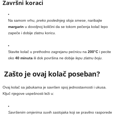
Završni koraci
Na samom vrhu,
preko poslednjeg sloja smese
, naribajte
margarin
u dovoljnoj količini da se tokom pečenja kolač lepo
zapeče i dobije zlatnu koricu.
Stavite kolač u prethodno zagrejanu pećnicu na
200°C
i pecite
oko
40 minuta
ili dok površina ne dobije
lepu zlatnu boju
.
Zašto je ovaj kolač poseban?
Ovaj kolač sa jabukama je savršen spoj jednostavnosti i ukusa.
Ključ njegove uspešnosti leži u:
Savršenim omjerima suvih sastojaka
koji se pravilno rasporede