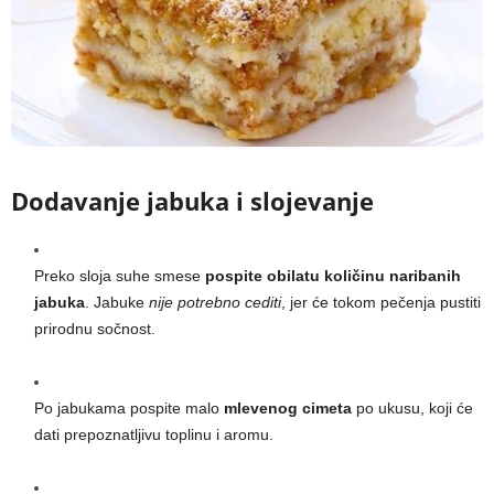
Dodavanje jabuka i slojevanje
Preko sloja suhe smese
pospite obilatu količinu naribanih
jabuka
. Jabuke
nije potrebno cediti
, jer će tokom pečenja pustiti
prirodnu sočnost.
Po jabukama pospite malo
mlevenog cimeta
po ukusu, koji će
dati prepoznatljivu toplinu i aromu.