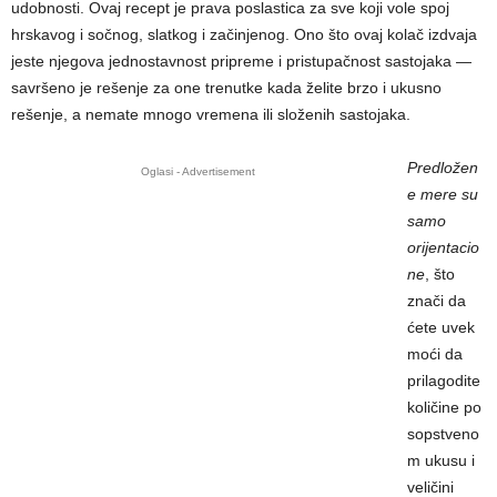
udobnosti. Ovaj recept je prava poslastica za sve koji vole spoj
hrskavog i sočnog, slatkog i začinjenog. Ono što ovaj kolač izdvaja
jeste njegova jednostavnost pripreme i pristupačnost sastojaka —
savršeno je rešenje za one trenutke kada želite brzo i ukusno
rešenje, a nemate mnogo vremena ili složenih sastojaka.
Predložen
Oglasi - Advertisement
e mere su
samo
orijentacio
ne
, što
znači da
ćete uvek
moći da
prilagodite
količine po
sopstveno
m ukusu i
veličini