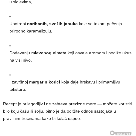
u slojevima,
Upotrebi
naribanih, svežih jabuka
koje se tokom pečenja
prirodno karamelizuju,
Dodavanju
mlevenog cimeta
koji osvaja aromom i podiže ukus
na viši nivo,
I završnoj
margarin korici
koja daje hrskavu i primamljivu
teksturu.
Recept je prilagodljiv i ne zahteva precizne mere — možete koristiti
bilo koju čašu ili šolju, bitno je da održite odnos sastojaka u
pravilnim trećinama kako bi kolač uspeo.