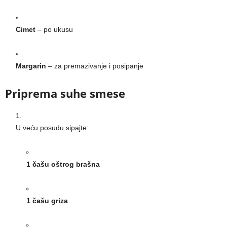
Cimet
– po ukusu
Margarin
– za premazivanje i posipanje
Priprema suhe smese
U veću posudu sipajte:
1 čašu oštrog brašna
1 čašu griza