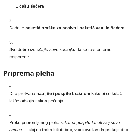
1 čašu šećera
Dodajte
paketić praška za pecivo
i
paketić vanilin šećera
.
Sve dobro
izmešajte suve sastojke
da se ravnomerno
rasporede.
Priprema pleha
Dno protvana
nauljite
i
pospite brašnom
kako bi se kolač
lakše odvojio nakon pečenja.
Preko pripremljenog pleha
rukama pospite tanak sloj suve
smese
— sloj ne treba biti debeo, već dovoljan da prekrije dno