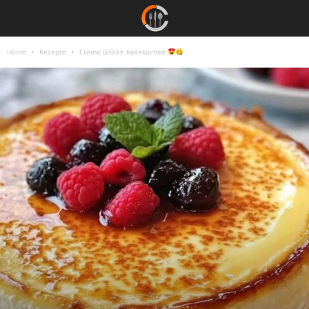
Home
Rezepte
Crème Brûlée Käsekuchen