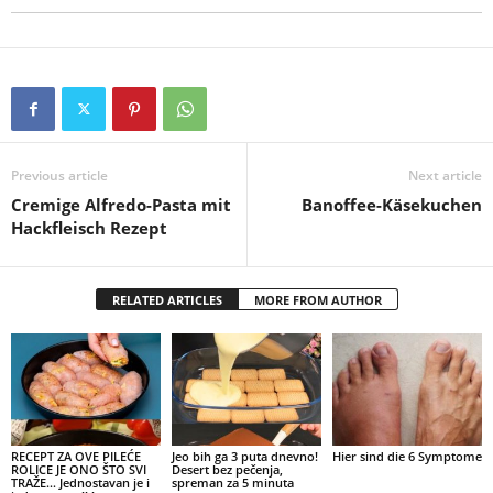
Previous article
Next article
Cremige Alfredo-Pasta mit
Banoffee-Käsekuchen
Hackfleisch Rezept
RELATED ARTICLES
MORE FROM AUTHOR
RECEPT ZA OVE PILEĆE
Jeo bih ga 3 puta dnevno!
Hier sind die 6 Symptome
ROLICE JE ONO ŠTO SVI
Desert bez pečenja,
TRAŽE… Jednostavan je i
spreman za 5 minuta