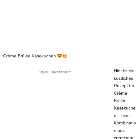
Crème Brûlée Käsekuchen
Hier ist ein
Oglasi - Advertisement
köstliches
Rezept für
Crème
Brûlée
Käsekuche
n – eine
Kombinatio
n aus
cremigem