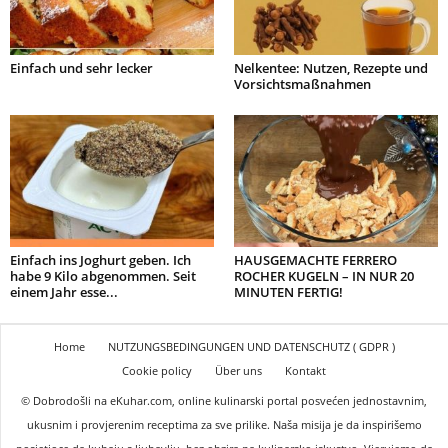
Einfach und sehr lecker
Nelkentee: Nutzen, Rezepte und
Vorsichtsmaßnahmen
Einfach ins Joghurt geben. Ich
HAUSGEMACHTE FERRERO
habe 9 Kilo abgenommen. Seit
ROCHER KUGELN – IN NUR 20
einem Jahr esse...
MINUTEN FERTIG!
Home
NUTZUNGSBEDINGUNGEN UND DATENSCHUTZ ( GDPR )
Cookie policy
Über uns
Kontakt
© Dobrodošli na eKuhar.com, online kulinarski portal posvećen jednostavnim,
ukusnim i provjerenim receptima za sve prilike. Naša misija je da inspirišemo