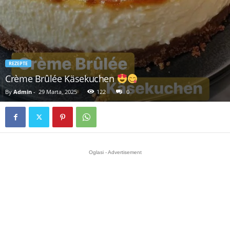
REZEPTE
Crème Brûlée Käsekuchen
By
Admin
-
29 Marta, 2025
122
0
Oglasi - Advertisement