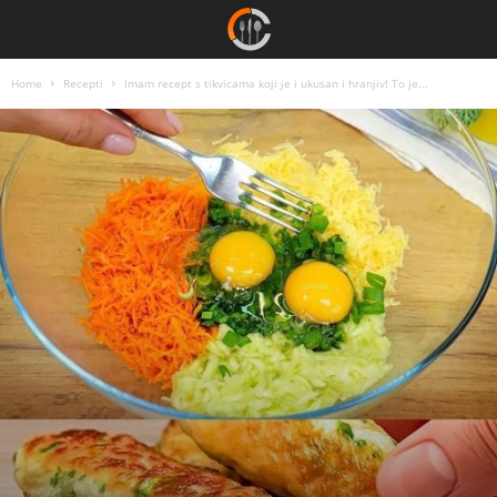
Home
Recepti
Imam recept s tikvicama koji je i ukusan i hranjiv! To je...