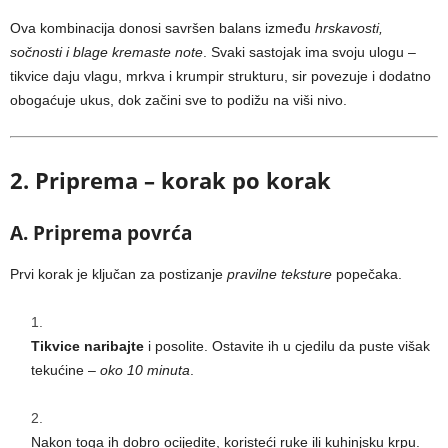
Ova kombinacija donosi savršen balans između
hrskavosti,
sočnosti i blage kremaste note
. Svaki sastojak ima svoju ulogu –
tikvice daju vlagu, mrkva i krumpir strukturu, sir povezuje i dodatno
obogaćuje ukus, dok začini sve to podižu na viši nivo.
2. Priprema – korak po korak
A. Priprema povrća
Prvi korak je ključan za postizanje
pravilne teksture
popečaka.
Tikvice naribajte
i posolite. Ostavite ih u cjedilu da puste višak
tekućine –
oko 10 minuta
.
Nakon toga ih dobro ocijedite, koristeći ruke ili kuhinjsku krpu.