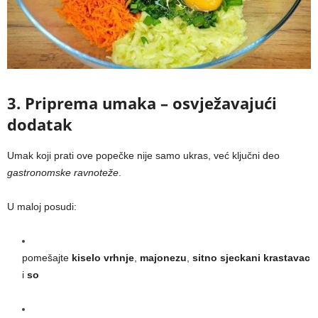
3. Priprema umaka – osvježavajući
dodatak
Umak koji prati ove popečke nije samo ukras, već ključni deo
gastronomske ravnoteže
.
U maloj posudi:
pomešajte
kiselo vrhnje
,
majonezu
,
sitno sjeckani krastavac
i
so