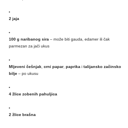
2 jaja
100 g naribanog sira
– može biti gauda, edamer ili čak
parmezan za jači ukus
Mljeveni češnjak
,
crni papar
,
paprika
i
talijansko začinsko
bilje
– po ukusu
4 žlice zobenih pahuljica
2 žlice brašna