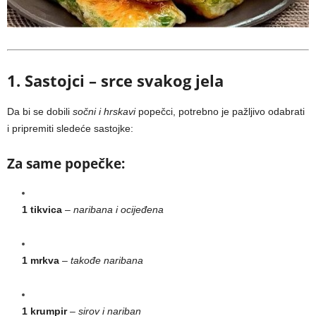
1. Sastojci – srce svakog jela
Da bi se dobili
sočni i hrskavi
popečci, potrebno je pažljivo odabrati
i pripremiti sledeće sastojke:
Za same popečke:
1 tikvica
–
naribana i ocijeđena
1 mrkva
–
takođe naribana
1 krumpir
–
sirov i nariban