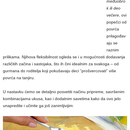
međuobro
k ili deo
večere
, ovi
popečci od
povrća
prilagođav
aju se
raznim
prilikama. Njihova fleksibilnost ogleda se i u mogućnosti dodavanja
različitih začina i sastojaka, što ih čini idealnim za svakoga – od
gurmana do roditelja koji pokušavaju deci “prošvercovati” više
povrća na tanjiru.
U nastavku ćemo se detaljno posvetiti načinu pripreme, savršenim
kombinacijama ukusa, kao i dodatnim savetima kako da ovo jelo
unapredite i učinite ga još zanimljivijim.