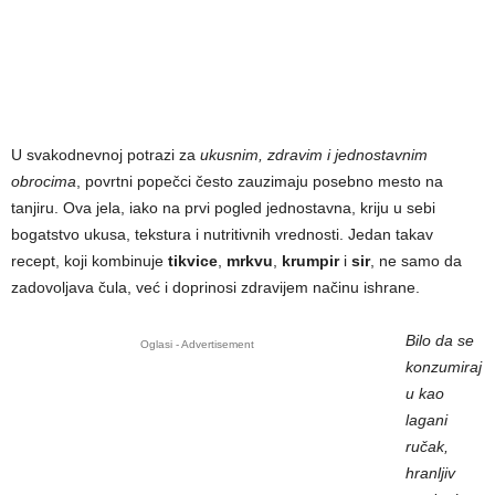
U svakodnevnoj potrazi za
ukusnim, zdravim i jednostavnim
obrocima
, povrtni popečci često zauzimaju posebno mesto na
tanjiru. Ova jela, iako na prvi pogled jednostavna, kriju u sebi
bogatstvo ukusa, tekstura i nutritivnih vrednosti. Jedan takav
recept, koji kombinuje
tikvice
,
mrkvu
,
krumpir
i
sir
, ne samo da
zadovoljava čula, već i doprinosi zdravijem načinu ishrane.
Bilo da se
Oglasi - Advertisement
konzumiraj
u kao
lagani
ručak,
hranljiv