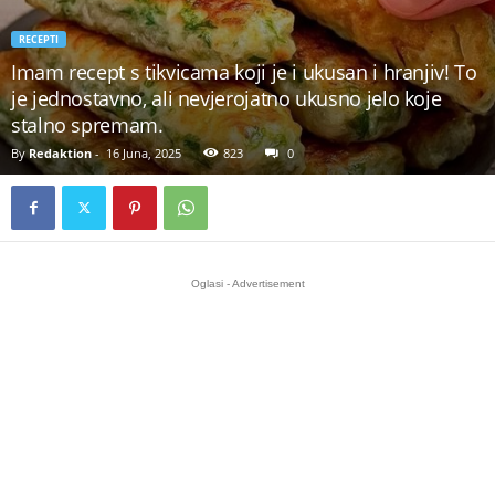
RECEPTI
Imam recept s tikvicama koji je i ukusan i hranjiv! To
je jednostavno, ali nevjerojatno ukusno jelo koje
stalno spremam.
By
Redaktion
-
16 Juna, 2025
823
0
Oglasi - Advertisement