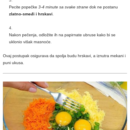
Pecite popečke
3-4 minute sa svake strane
dok ne postanu
zlatno-smeđi i hrskavi
.
Nakon pečenja, odložite ih na papirnate ubruse kako bi se
uklonio višak masnoće.
Ovaj postupak osigurava da spolja budu hrskavi, a iznutra mekani i
puni ukusa.