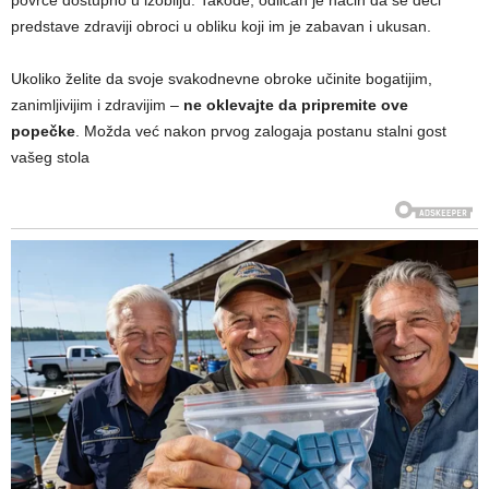
povrće dostupno u izobilju. Takođe, odličan je način da se deci
predstave zdraviji obroci u obliku koji im je zabavan i ukusan.
Ukoliko želite da svoje svakodnevne obroke učinite bogatijim,
zanimljivijim i zdravijim –
ne oklevajte da pripremite ove
popečke
. Možda već nakon prvog zalogaja postanu stalni gost
vašeg stola