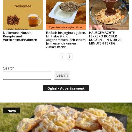
Nelkentee: Nutzen,
Einfach ins Joghurt geben.
HAUSGEMACHTE
Rezepte und
Ich habe 9 Kilo
FERRERO ROCHER
Vorsichtsmaßnahmen
abgenommen. Seit einem
KUGELN – IN NUR 20
Jahr esse ich keinen
MINUTEN FERTIG!
Zucker mehr.
Search
Search
Oglasi - Advertisement
Novo