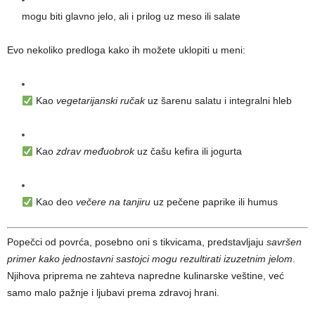
mogu biti glavno jelo, ali i prilog uz meso ili salate
Evo nekoliko predloga kako ih možete uklopiti u meni:
Kao
vegetarijanski ručak
uz šarenu salatu i integralni hleb
Kao
zdrav međuobrok
uz čašu kefira ili jogurta
Kao deo
večere na tanjiru
uz pečene paprike ili humus
Popečci od povrća, posebno oni s tikvicama, predstavljaju
savršen
primer kako jednostavni sastojci mogu rezultirati izuzetnim jelom
.
Njihova priprema ne zahteva napredne kulinarske veštine, već
samo malo pažnje i ljubavi prema zdravoj hrani.