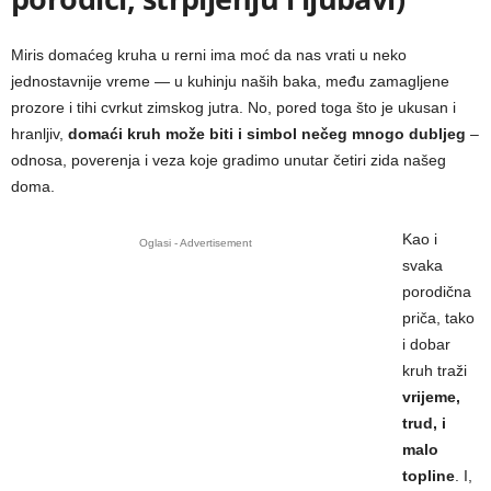
Miris domaćeg kruha u rerni ima moć da nas vrati u neko
jednostavnije vreme — u kuhinju naših baka, među zamagljene
prozore i tihi cvrkut zimskog jutra. No, pored toga što je ukusan i
hranljiv,
domaći kruh može biti i simbol nečeg mnogo dubljeg
–
odnosa, poverenja i veza koje gradimo unutar četiri zida našeg
doma.
Kao i
Oglasi - Advertisement
svaka
porodična
priča, tako
i dobar
kruh traži
vrijeme,
trud, i
malo
topline
. I,