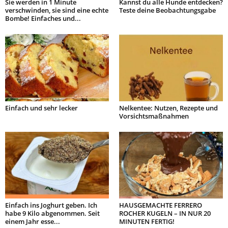
Sie werden in 1 Minute
Kannst du alle Hunde entdecken?
verschwinden, sie sind eine echte
Teste deine Beobachtungsgabe
Bombe! Einfaches und...
Einfach und sehr lecker
Nelkentee: Nutzen, Rezepte und
Vorsichtsmaßnahmen
Einfach ins Joghurt geben. Ich
HAUSGEMACHTE FERRERO
habe 9 Kilo abgenommen. Seit
ROCHER KUGELN – IN NUR 20
einem Jahr esse...
MINUTEN FERTIG!