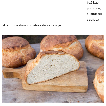
baš kao i
porodica,
ni kruh ne
uspijeva
ako mu ne damo prostora da se razvije.