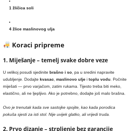
1 žličica soli
4 žlice maslinovog ulja
Koraci pripreme
1. Miješanje – temelj svake dobre veze
U velikoj posudi sjedinite
brašno i so
, pa u sredini napravite
udubljenje. Dodajte
kvasac
,
maslinovo ulje
i
toplu vodu
. Počnite
miješati — prvo varjačom, zatim rukama. Tijesto treba biti meko,
elastično, ali ne ljepljivo. Ako je potrebno, dodajte još malo brašna.
Ovo je trenutak kada sve sastojke spojite, kao kada porodica
pokuša sjesti za isti stol. Nije uvijek glatko, ali vrijedi truda.
2. Prvo dizanje – strpljenje bez garancije