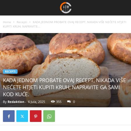
Home
Recepti
KADA JEDNOM PROBATE OVAJ RECEPT, NIKADA VIŠE NEĆETE HTJETI
KUPITI KRUH; NAPRAVITE...
RECEPTI
KADA JEDNOM PROBATE OVAJ RECEPT, NIKADA VIŠE
NEĆETE HTJETI KUPITI KRUH; NAPRAVITE GA SAMI
KOD KUĆE.
By
Redaktion
-
6 Jula, 2025
355
0