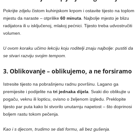
Pokrijte zdjelu čistom kuhinjskom krpom i ostavite tijesto na toplom
mjestu da naraste – otprilike
60 minuta
. Najbolje mjesto je blizu
radijatora ili u isključenoj, mlakoj pećnici. Tijesto treba udvostručiti
volumen.
U ovom koraku učimo lekciju koju roditelji znaju najbolje: pustiti da
se stvari razviju svojim tempom.
3. Oblikovanje – oblikujemo, a ne forsiramo
Istresite tijesto na pobrašnjenu radnu površinu. Lagano ga
premijesite i podijelite na
tri jednaka dijela
. Svaki dio oblikujte u
pogaču, veknu ili lopticu, ovisno o željenom izgledu. Preklopite
tijesto par puta kako bi stvorilo unutarnju napetost – što doprinosi
boljem rastu tokom pečenja.
Kao i s djecom, trudimo se dati formu, ali bez gušenja.