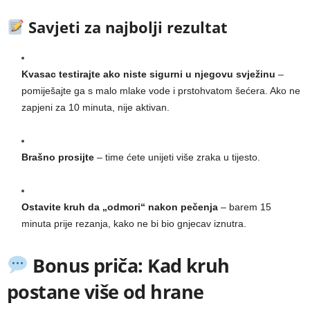
Savjeti za najbolji rezultat
Kvasac testirajte ako niste sigurni u njegovu svježinu
–
pomiješajte ga s malo mlake vode i prstohvatom šećera. Ako ne
zapjeni za 10 minuta, nije aktivan.
Brašno prosijte
– time ćete unijeti više zraka u tijesto.
Ostavite kruh da „odmori“ nakon pečenja
– barem 15
minuta prije rezanja, kako ne bi bio gnjecav iznutra.
Bonus priča: Kad kruh
postane više od hrane