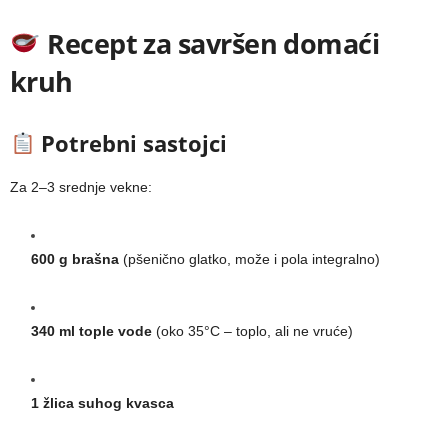
Recept za savršen domaći
kruh
Potrebni sastojci
Za 2–3 srednje vekne:
600 g brašna
(pšenično glatko, može i pola integralno)
340 ml tople vode
(oko 35°C – toplo, ali ne vruće)
1 žlica suhog kvasca