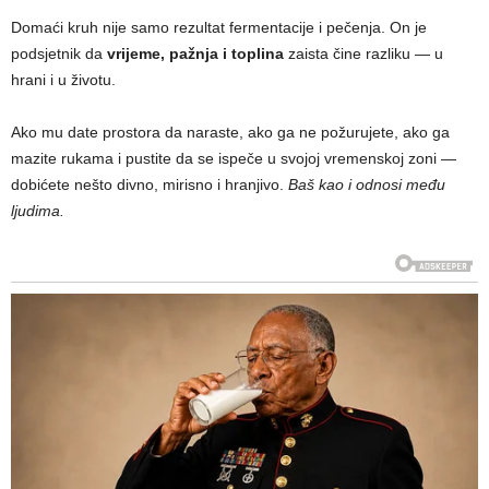
Domaći kruh nije samo rezultat fermentacije i pečenja. On je
podsjetnik da
vrijeme, pažnja i toplina
zaista čine razliku — u
hrani i u životu.
Ako mu date prostora da naraste, ako ga ne požurujete, ako ga
mazite rukama i pustite da se ispeče u svojoj vremenskoj zoni —
dobićete nešto divno, mirisno i hranjivo.
Baš kao i odnosi među
ljudima.