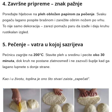
4. Završne pripreme – znak pažnje
Poređajte hljebove na
pleh obložen papirom za pečenje
. Svaku
pogaču lagano pospite brašnom i zarežite oštrim nožem po vrhu.
To nije samo dekoracija – zarezi pomažu paru da izađe i daju kruhu
rustikalan izgled.
5. Pečenje – vatra u kojoj sazrijeva
Pećnicu zagrijte na
200°C
. Stavite pleh u sredinu i pecite
oko 30
minuta
, dok kruh ne postane zlatnosmeđ i ne zazvuči šuplje kad ga
lagano lupnete s donje strane.
Kao i u životu, toplina je ono što stvari zaista „zapečati“.