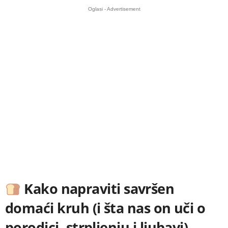
Oglasi - Advertisement
Kako napraviti savršen
domaći kruh (i šta nas on uči o
porodici, strpljenju i ljubavi)