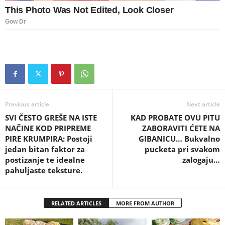
Previous article
Next article
SVI ČESTO GREŠE NA ISTE
KAD PROBATE OVU PITU
NAČINE KOD PRIPREME
ZABORAVITI ĆETE NA
PIRE KRUMPIRA: Postoji
GIBANICU… Bukvalno
jedan bitan faktor za
pucketa pri svakom
postizanje te idealne
zalogaju…
pahuljaste teksture.
RELATED ARTICLES
MORE FROM AUTHOR