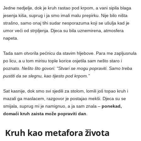
Jedne nedjelje, dok je kruh rastao pod krpom, a vani sipila blaga
jesenja kiša, suprug i ja smo imali malu prepirku. Nije bilo ništa
strašno, samo onaj tihi sudar nesporazuma koji se ušulja kad je
umor veći od strpljenja. Djeca su bila uznemirena, atmosfera
napeta.
Tada sam otvorila pećnicu da stavim hljebove. Para me zapljusnula
po licu, a u tom mirisu tople korice osjetila sam nešto staro i
poznato.
Nešto što govori: “Stvari se mogu popraviti. Samo treba
pustiti da se slegnu, kao tijesto pod krpom.”
Sat kasnije, dok smo svi sjedili za stolom, lomili još topao kruh i
mazali ga maslacem, razgovor je postajao mekši. Djeca su se
smijala, suprug mi je namignuo, a ja sam znala –
ponekad,
domaći kruh zaista može popraviti dan
.
Kruh kao metafora života