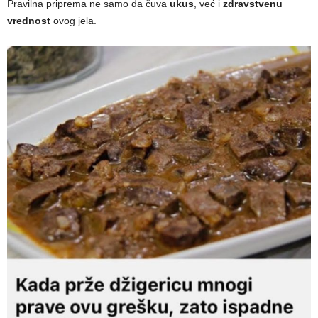
Pravilna priprema ne samo da čuva
ukus
, već i
zdravstvenu
vrednost
ovog jela.