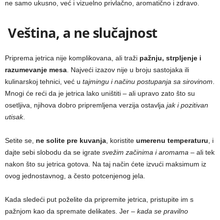
ne samo ukusno, već i vizuelno privlačno, aromatično i zdravo.
Veština, a ne slučajnost
Priprema jetrica nije komplikovana, ali traži
pažnju, strpljenje i
razumevanje mesa
. Najveći izazov nije u broju sastojaka ili
kulinarskoj tehnici, već u
tajmingu i načinu postupanja sa sirovinom
.
Mnogi će reći da je jetrica lako uništiti – ali upravo zato što su
osetljiva, njihova dobro pripremljena verzija ostavlja
jak i pozitivan
utisak
.
Setite se,
ne solite pre kuvanja
, koristite
umerenu temperaturu
, i
dajte sebi slobodu da se igrate
svežim začinima i aromama
– ali tek
nakon što su jetrica gotova. Na taj način ćete izvući maksimum iz
ovog jednostavnog, a često potcenjenog jela.
Kada sledeći put poželite da pripremite jetrica, pristupite im s
pažnjom kao da spremate delikates. Jer –
kada se pravilno