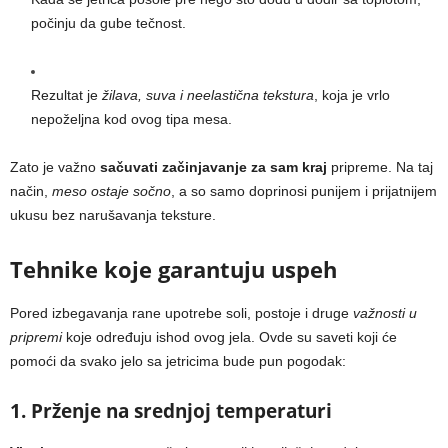
počinju da gube tečnost.
Rezultat je
žilava, suva i neelastična tekstura
, koja je vrlo
nepoželjna kod ovog tipa mesa.
Zato je važno
sačuvati začinjavanje za sam kraj
pripreme. Na taj
način,
meso ostaje sočno
, a so samo doprinosi punijem i prijatnijem
ukusu bez narušavanja teksture.
Tehnike koje garantuju uspeh
Pored izbegavanja rane upotrebe soli, postoje i druge
važnosti u
pripremi
koje određuju ishod ovog jela. Ovde su saveti koji će
pomoći da svako jelo sa jetricima bude pun pogodak:
1. Prženje na srednjoj temperaturi