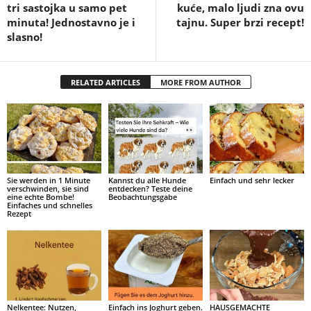
tri sastojka u samo pet
kuće, malo ljudi zna ovu
minuta! Jednostavno je i
tajnu. Super brzi recept!
slasno!
RELATED ARTICLES
MORE FROM AUTHOR
Sie werden in 1 Minute
Kannst du alle Hunde
Einfach und sehr lecker
verschwinden, sie sind
entdecken? Teste deine
eine echte Bombe!
Beobachtungsgabe
Einfaches und schnelles
Rezept
Nelkentee: Nutzen,
Einfach ins Joghurt geben.
HAUSGEMACHTE