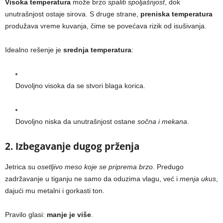
Visoka temperatura
može brzo
spaliti spoljašnjost
, dok
unutrašnjost ostaje sirova. S druge strane,
preniska temperatura
produžava vreme kuvanja, čime se povećava rizik od isušivanja.
Idealno rešenje je
srednja temperatura
:
Dovoljno visoka da se stvori blaga korica.
Dovoljno niska da unutrašnjost ostane
sočna i mekana
.
2. Izbegavanje dugog prženja
Jetrica su
osetljivo meso koje se priprema brzo
. Predugo
zadržavanje u tiganju ne samo da oduzima vlagu, već i
menja ukus
,
dajući mu metalni i gorkasti ton.
Pravilo glasi:
manje je više
.