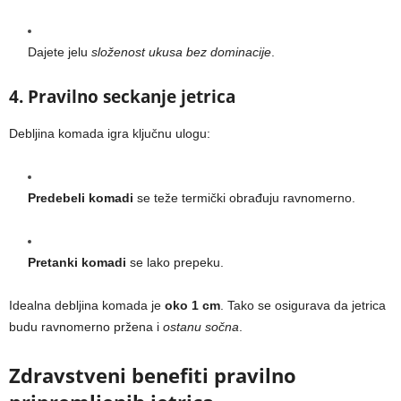
Dajete jelu
složenost ukusa bez dominacije
.
4. Pravilno seckanje jetrica
Debljina komada igra ključnu ulogu:
Predebeli komadi
se teže termički obrađuju ravnomerno.
Pretanki komadi
se lako prepeku.
Idealna debljina komada je
oko 1 cm
. Tako se osigurava da jetrica
budu ravnomerno pržena i
ostanu sočna
.
Zdravstveni benefiti pravilno