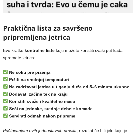
Praktična lista za savršeno
pripremljena jetrica
Evo kratke
kontrolne liste
koju možete koristiti svaki put kada
spremate jetrica:
Ne soliti pre prženja
Pržiti na srednjoj temperaturi
Ne zadržavati jetrica u tiganju duže od 5–6 minuta ukupno
Dodavati začine tek na kraju
Koristiti sveže i kvalitetno meso
Seći na jednake, srednje debele komade
Servirati odmah nakon pripreme
Poštovanjem ovih jednostavnih pravila
, rezultat će biti jelo koje je