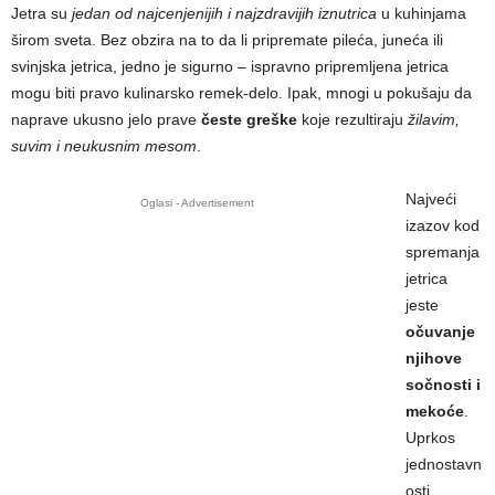
Jetra su
jedan od najcenjenijih i najzdravijih iznutrica
u kuhinjama
širom sveta. Bez obzira na to da li pripremate pileća, juneća ili
svinjska jetrica, jedno je sigurno – ispravno pripremljena jetrica
mogu biti pravo kulinarsko remek-delo. Ipak, mnogi u pokušaju da
naprave ukusno jelo prave
česte greške
koje rezultiraju
žilavim,
suvim i neukusnim mesom
.
Najveći
Oglasi - Advertisement
izazov kod
spremanja
jetrica
jeste
očuvanje
njihove
sočnosti i
mekoće
.
Uprkos
jednostavn
osti