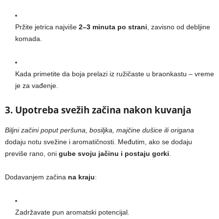
Pržite jetrica najviše
2–3 minuta po strani
, zavisno od debljine
komada.
Kada primetite da boja prelazi iz ružičaste u braonkastu – vreme
je za vađenje.
3. Upotreba svežih začina nakon kuvanja
Biljni začini poput peršuna, bosiljka, majčine dušice ili origana
dodaju notu svežine i aromatičnosti. Međutim, ako se dodaju
previše rano, oni
gube svoju jačinu i postaju gorki
.
Dodavanjem začina
na kraju
:
Zadržavate pun aromatski potencijal.