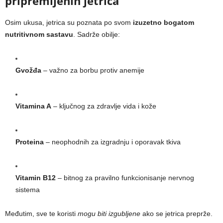
pripremljenih jetrica
Osim ukusa, jetrica su poznata po svom
izuzetno bogatom
nutritivnom sastavu
. Sadrže obilje:
Gvožđa
– važno za borbu protiv anemije
Vitamina A
– ključnog za zdravlje vida i kože
Proteina
– neophodnih za izgradnju i oporavak tkiva
Vitamin B12
– bitnog za pravilno funkcionisanje nervnog
sistema
Međutim, sve te koristi
mogu biti izgubljene
ako se jetrica preprže.