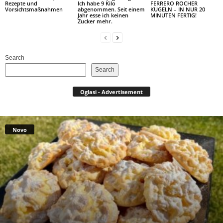
Rezepte und
Ich habe 9 Kilo
FERRERO ROCHER
Vorsichtsmaßnahmen
abgenommen. Seit einem
KUGELN – IN NUR 20
Jahr esse ich keinen
MINUTEN FERTIG!
Zucker mehr.
Search
Search
Oglasi - Advertisement
Novo