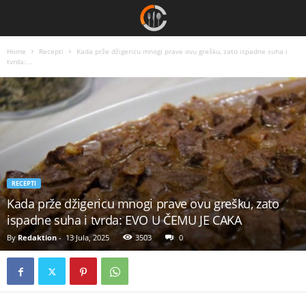
Home
Recepti
Kada prže džigericu mnogi prave ovu grešku, zato ispadne suha i
tvrda:...
RECEPTI
Kada prže džigericu mnogi prave ovu grešku, zato
ispadne suha i tvrda: EVO U ČEMU JE CAKA
By
Redaktion
-
13 Jula, 2025
3503
0