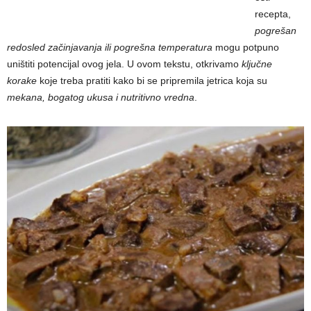
recepta,
pogrešan
redosled začinjavanja ili pogrešna temperatura
mogu potpuno
uništiti potencijal ovog jela. U ovom tekstu, otkrivamo
ključne
korake
koje treba pratiti kako bi se pripremila jetrica koja su
mekana, bogatog ukusa i nutritivno vredna
.