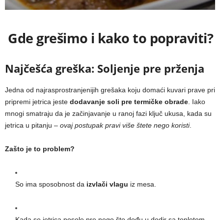
Gde grešimo i kako to popraviti?
Najčešća greška: Soljenje pre prženja
Jedna od najrasprostranjenijih grešaka koju domaći kuvari prave pri
pripremi jetrica jeste
dodavanje soli pre termičke obrade
. Iako
mnogi smatraju da je začinjavanje u ranoj fazi ključ ukusa, kada su
jetrica u pitanju –
ovaj postupak pravi više štete nego koristi
.
Zašto je to problem?
So ima sposobnost da
izvlači vlagu
iz mesa.
Kada se jetrica posole pre nego što dođu u dodir sa toplotom,