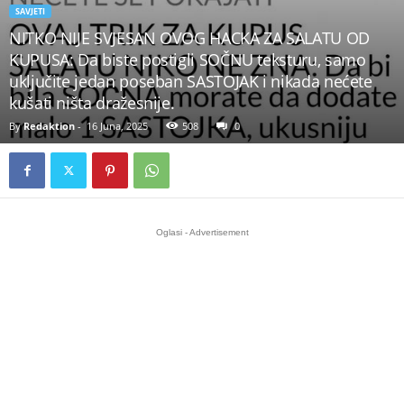
SAVJETI
NITKO NIJE SVJESAN OVOG HACKA ZA SALATU OD
KUPUSA: Da biste postigli SOČNU teksturu, samo
uključite jedan poseban SASTOJAK i nikada nećete
kušati ništa dražesnije.
By
Redaktion
-
16 Juna, 2025
508
0
Oglasi - Advertisement