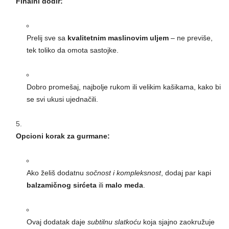
Finalni dodir:
Prelij sve sa
kvalitetnim maslinovim uljem
– ne previše,
tek toliko da omota sastojke.
Dobro promešaj, najbolje rukom ili velikim kašikama, kako bi
se svi ukusi ujednačili.
Opcioni korak za gurmane:
Ako želiš dodatnu
sočnost i kompleksnost
, dodaj par kapi
balzamičnog sirćeta
ili
malo meda
.
Ovaj dodatak daje
subtilnu slatkoću
koja sjajno zaokružuje