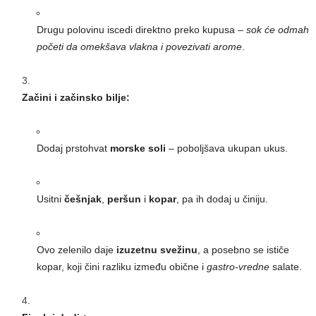
Drugu polovinu iscedi direktno preko kupusa –
sok će odmah
početi da omekšava vlakna i povezivati arome
.
Začini i začinsko bilje:
Dodaj prstohvat
morske soli
– poboljšava ukupan ukus.
Usitni
češnjak
,
peršun
i
kopar
, pa ih dodaj u činiju.
Ovo zelenilo daje
izuzetnu svežinu
, a posebno se ističe
kopar, koji čini razliku između obične i
gastro-vredne
salate.