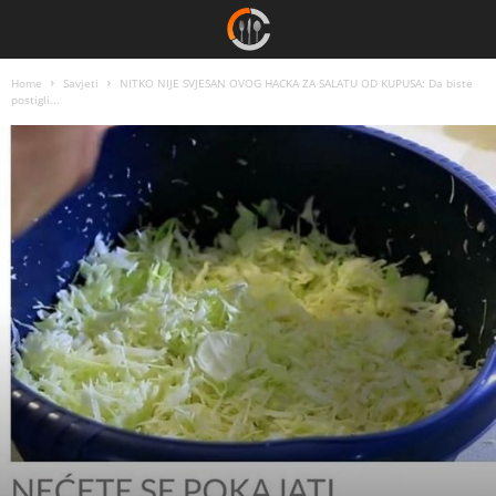
Home
Savjeti
NITKO NIJE SVJESAN OVOG HACKA ZA SALATU OD KUPUSA: Da biste
postigli...