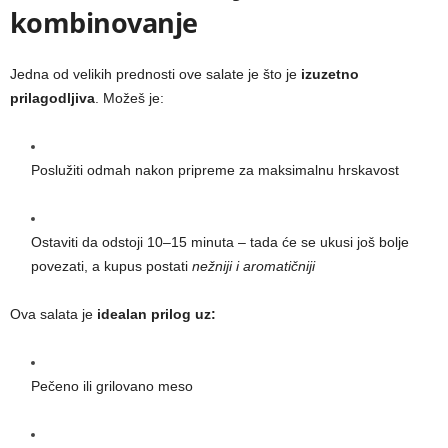
kombinovanje
Jedna od velikih prednosti ove salate je što je
izuzetno
prilagodljiva
. Možeš je:
Poslužiti odmah nakon pripreme za maksimalnu hrskavost
Ostaviti da odstoji 10–15 minuta – tada će se ukusi još bolje
povezati, a kupus postati
nežniji i aromatičniji
Ova salata je
idealan prilog uz:
Pečeno ili grilovano meso