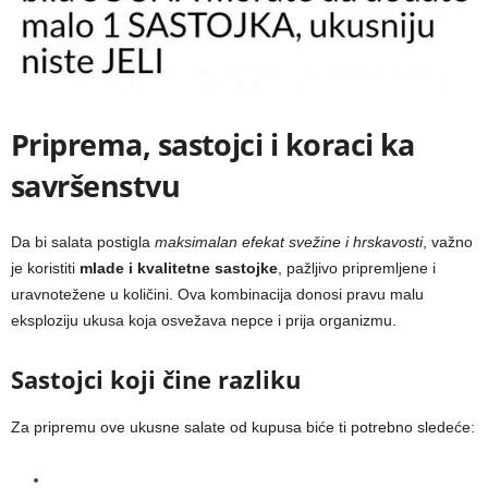
Priprema, sastojci i koraci ka
savršenstvu
Da bi salata postigla
maksimalan efekat svežine i hrskavosti
, važno
je koristiti
mlade i kvalitetne sastojke
, pažljivo pripremljene i
uravnotežene u količini. Ova kombinacija donosi pravu malu
eksploziju ukusa koja osvežava nepce i prija organizmu.
Sastojci koji čine razliku
Za pripremu ove ukusne salate od kupusa biće ti potrebno sledeće: