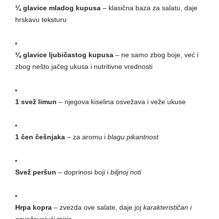
¼ glavice mladog kupusa
– klasična baza za salatu, daje
hrskavu teksturu
¼ glavice ljubičastog kupusa
– ne samo zbog boje, već i
zbog nešto jačeg ukusa i nutritivne vrednosti
1 svež limun
– njegova kiselina osvežava i veže ukuse
1 čen češnjaka
– za aromu i
blagu pikantnost
Svež peršun
– doprinosi boji i
biljnoj noti
Hrpa kopra
– zvezda ove salate, daje joj
karakterističan i
osvežavajući miris