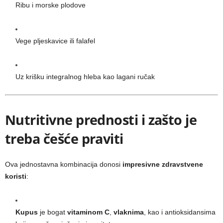
Ribu i morske plodove
Vege pljeskavice ili falafel
Uz krišku integralnog hleba kao lagani ručak
Nutritivne prednosti i zašto je
treba češće praviti
Ova jednostavna kombinacija donosi
impresivne zdravstvene
koristi
:
Kupus
je bogat
vitaminom C
,
vlaknima
, kao i antioksidansima