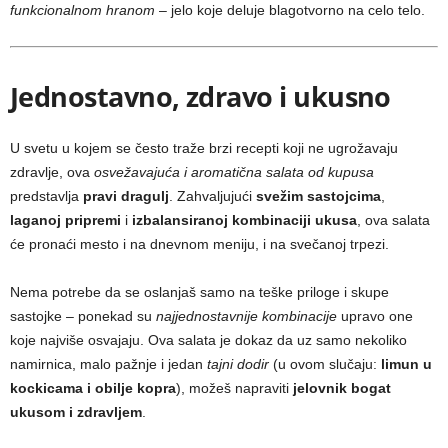
funkcionalnom hranom
– jelo koje deluje blagotvorno na celo telo.
Jednostavno, zdravo i ukusno
U svetu u kojem se često traže brzi recepti koji ne ugrožavaju
zdravlje, ova
osvežavajuća i aromatična salata od kupusa
predstavlja
pravi dragulj
. Zahvaljujući
svežim sastojcima
,
laganoj pripremi
i
izbalansiranoj kombinaciji ukusa
, ova salata
će pronaći mesto i na dnevnom meniju, i na svečanoj trpezi.
Nema potrebe da se oslanjaš samo na teške priloge i skupe
sastojke – ponekad su
najjednostavnije kombinacije
upravo one
koje najviše osvajaju. Ova salata je dokaz da uz samo nekoliko
namirnica, malo pažnje i jedan
tajni dodir
(u ovom slučaju:
limun u
kockicama i obilje kopra
), možeš napraviti
jelovnik bogat
ukusom i zdravljem
.