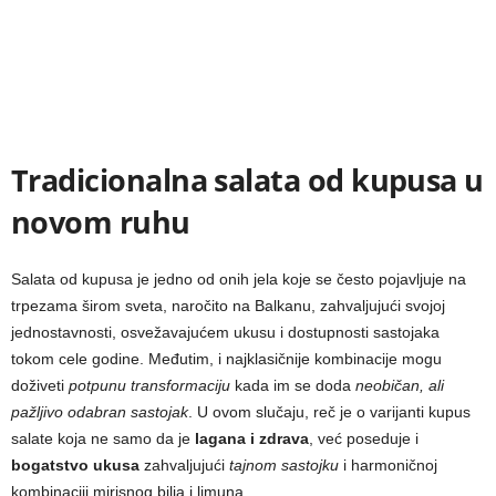
Tradicionalna salata od kupusa u
novom ruhu
Salata od kupusa je jedno od onih jela koje se često pojavljuje na
trpezama širom sveta, naročito na Balkanu, zahvaljujući svojoj
jednostavnosti, osvežavajućem ukusu i dostupnosti sastojaka
tokom cele godine. Međutim, i najklasičnije kombinacije mogu
doživeti
potpunu transformaciju
kada im se doda
neobičan, ali
pažljivo odabran sastojak
. U ovom slučaju, reč je o varijanti kupus
salate koja ne samo da je
lagana i zdrava
, već poseduje i
bogatstvo ukusa
zahvaljujući
tajnom sastojku
i harmoničnoj
kombinaciji mirisnog bilja i limuna.