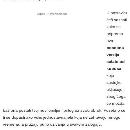
U nastavku
Oglasi - Advertisement
ćeš saznati
kako se
priprema
ova
posebna
verzija
salate od
kupusa
,
koje
sastojke
uključuje i
zbog čega
će možda
baš ona postati tvoj novi omiljeni prilog uz svaki obrok. Posebno će
ti se dopasti ako voliš jednostavna jela koja ne zahtevaju mnogo
vremena, a pružaju puno uživanja u svakom zalogaju.