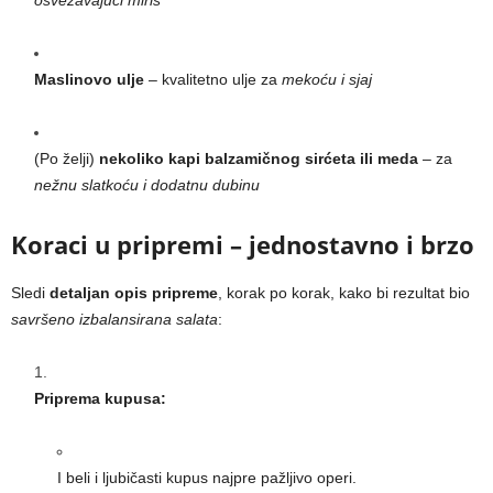
Maslinovo ulje
– kvalitetno ulje za
mekoću i sjaj
(Po želji)
nekoliko kapi balzamičnog sirćeta ili meda
– za
nežnu slatkoću i dodatnu dubinu
Koraci u pripremi – jednostavno i brzo
Sledi
detaljan opis pripreme
, korak po korak, kako bi rezultat bio
savršeno izbalansirana salata
:
Priprema kupusa:
I beli i ljubičasti kupus najpre pažljivo operi.