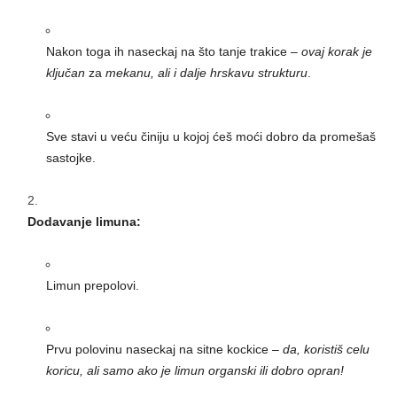
Nakon toga ih naseckaj na što tanje trakice –
ovaj korak je
ključan
za
mekanu, ali i dalje hrskavu strukturu
.
Sve stavi u veću činiju u kojoj ćeš moći dobro da promešaš
sastojke.
Dodavanje limuna:
Limun prepolovi.
Prvu polovinu naseckaj na sitne kockice –
da, koristiš celu
koricu, ali samo ako je limun organski ili dobro opran!