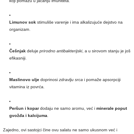
koji pomažu u jačanju imuniteta.
Limunov sok
stimuliše varenje i ima alkalizujuće dejstvo na
organizam.
Češnjak
deluje
prirodno antibakterijski
, a u sirovom stanju je još
efikasniji.
Maslinovo ulje
doprinosi
zdravlju srca
i pomaže apsorpciji
vitamina iz povrća.
Peršun i kopar
dodaju ne samo aromu, već i
minerale poput
gvožđa i kalcijuma
.
Zajedno, ovi sastojci čine ovu salatu ne samo ukusnom već i