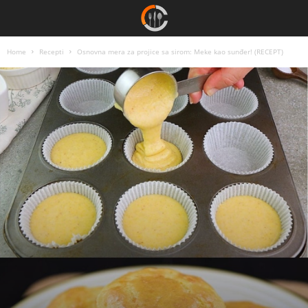
Home
Recepti
Osnovna mera za projice sa sirom: Meke kao sunđer! (RECEPT)