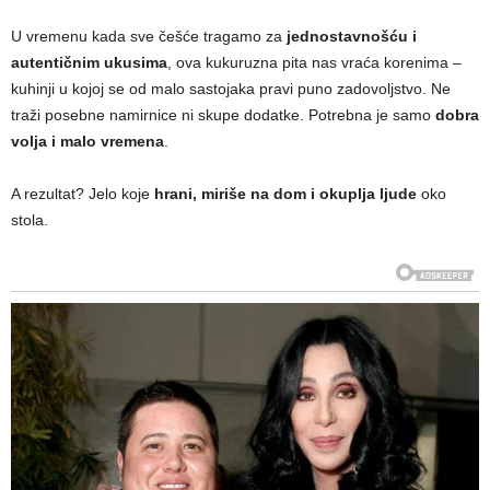
U vremenu kada sve češće tragamo za
jednostavnošću i
autentičnim ukusima
, ova kukuruzna pita nas vraća korenima –
kuhinji u kojoj se od malo sastojaka pravi puno zadovoljstvo. Ne
traži posebne namirnice ni skupe dodatke. Potrebna je samo
dobra
volja i malo vremena
.
A rezultat? Jelo koje
hrani, miriše na dom i okuplja ljude
oko
stola.