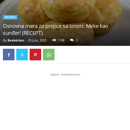
RECEPTI
Osnovna mera za projice sa sirom: Meke kao
sunđer! (RECEPT)
By
Redaktion
-
29 Jula, 2025
1198
0
Oglasi - Advertisement