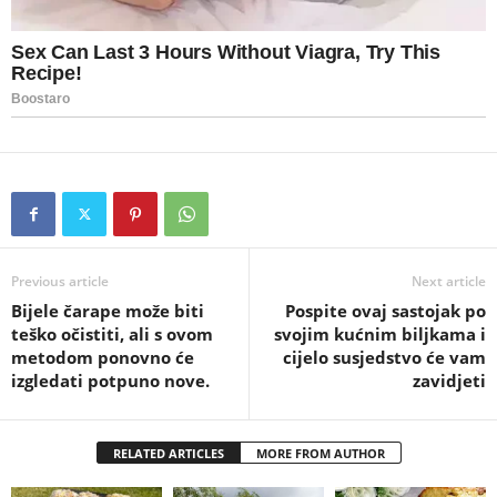
Previous article
Next article
Bijele čarape može biti
Pospite ovaj sastojak po
teško očistiti, ali s ovom
svojim kućnim biljkama i
metodom ponovno će
cijelo susjedstvo će vam
izgledati potpuno nove.
zavidjeti
RELATED ARTICLES
MORE FROM AUTHOR