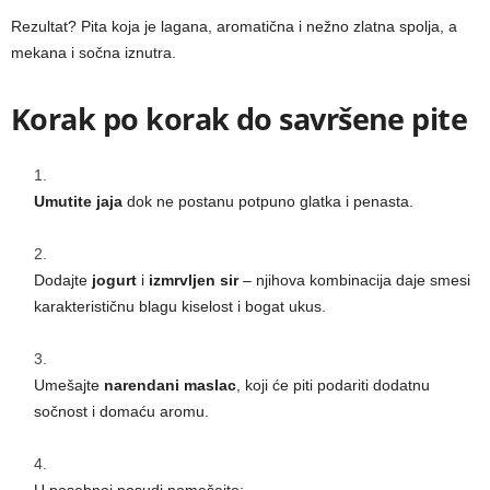
Rezultat? Pita koja je lagana, aromatična i nežno zlatna spolja, a
mekana i sočna iznutra.
Korak po korak do savršene pite
Umutite jaja
dok ne postanu potpuno glatka i penasta.
Dodajte
jogurt
i
izmrvljen sir
– njihova kombinacija daje smesi
karakterističnu blagu kiselost i bogat ukus.
Umešajte
narendani maslac
, koji će piti podariti dodatnu
sočnost i domaću aromu.