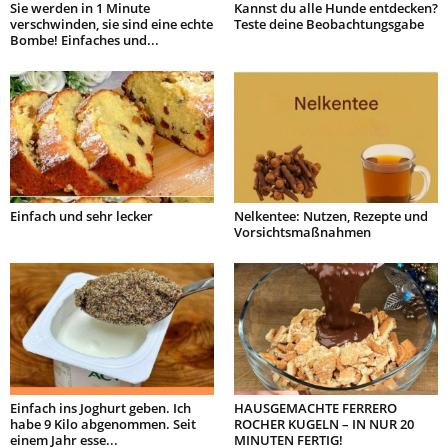
Sie werden in 1 Minute
Kannst du alle Hunde entdecken?
verschwinden, sie sind eine echte
Teste deine Beobachtungsgabe
Bombe! Einfaches und...
Einfach und sehr lecker
Nelkentee: Nutzen, Rezepte und
Vorsichtsmaßnahmen
Einfach ins Joghurt geben. Ich
HAUSGEMACHTE FERRERO
habe 9 Kilo abgenommen. Seit
ROCHER KUGELN – IN NUR 20
einem Jahr esse...
MINUTEN FERTIG!