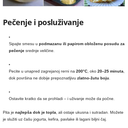
Pečenje i posluživanje
Sipajte smesu u
podmazanu ili papirom obloženu posudu za
pečenje
srednje veličine.
Pecite u unapred zagrejanoj rerni na
200°C
, oko
20–25 minuta
,
dok površina ne dobije prepoznatljivu
zlatno-žutu boju
.
Ostavite kratko da se prohladi – i uživanje može da počne.
Pita je
najlepša dok je topla
, ali ostaje ukusna i sutradan. Možete
je služiti uz čašu jogurta, kefira, pavlake ili lagani biljni čaj.