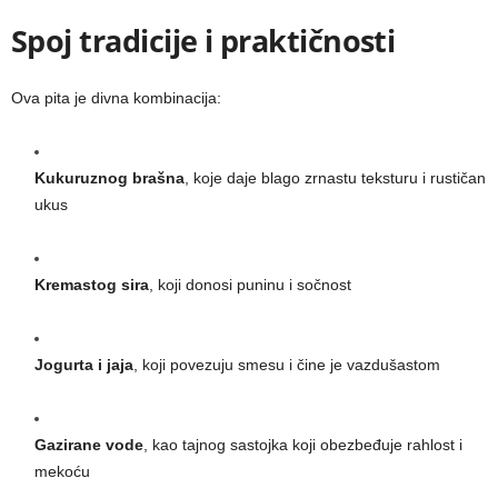
Spoj tradicije i praktičnosti
Ova pita je divna kombinacija:
Kukuruznog brašna
, koje daje blago zrnastu teksturu i rustičan
ukus
Kremastog sira
, koji donosi puninu i sočnost
Jogurta i jaja
, koji povezuju smesu i čine je vazdušastom
Gazirane vode
, kao tajnog sastojka koji obezbeđuje rahlost i
mekoću