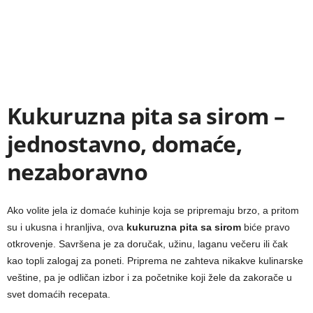
Kukuruzna pita sa sirom –
jednostavno, domaće,
nezaboravno
Ako volite jela iz domaće kuhinje koja se pripremaju brzo, a pritom
su i ukusna i hranljiva, ova
kukuruzna pita sa sirom
biće pravo
otkrovenje. Savršena je za doručak, užinu, laganu večeru ili čak
kao topli zalogaj za poneti. Priprema ne zahteva nikakve kulinarske
veštine, pa je odličan izbor i za početnike koji žele da zakorače u
svet domaćih recepata.