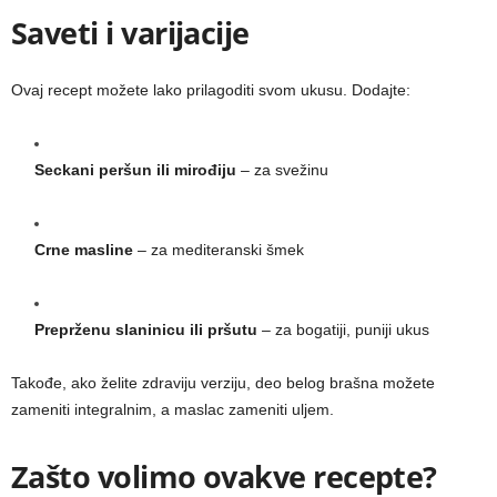
Saveti i varijacije
Ovaj recept možete lako prilagoditi svom ukusu. Dodajte:
Seckani peršun ili mirođiju
– za svežinu
Crne masline
– za mediteranski šmek
Preprženu slaninicu ili pršutu
– za bogatiji, puniji ukus
Takođe, ako želite zdraviju verziju, deo belog brašna možete
zameniti integralnim, a maslac zameniti uljem.
Zašto volimo ovakve recepte?