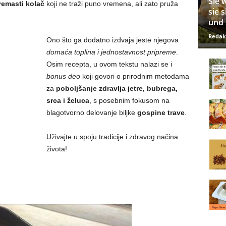
Sie 
remasti kolač
koji ne traži puno vremena, ali zato pruža
sie 
und 
Redak
Ono što ga dodatno izdvaja jeste njegova
domaća toplina i jednostavnost pripreme
.
Osim recepta, u ovom tekstu nalazi se i
bonus deo
koji govori o prirodnim metodama
za
poboljšanje zdravlja jetre, bubrega,
srca i želuca
, s posebnim fokusom na
blagotvorno delovanje biljke
gospine trave
.
Uživajte u spoju tradicije i zdravog načina
života!