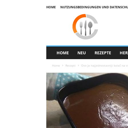
HOME
NUTZUNGSBEDINGUNGEN UND DATENSCHUTZ
E
k
u
h
a
r
HOME
NEU
REZEPTE
HER
Home
Recepti
Ovo je najjednostavniji kolač na s