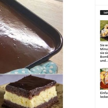
Izd
Sie w
Minu
sie s
Bomb
und..
Einfa
lecke