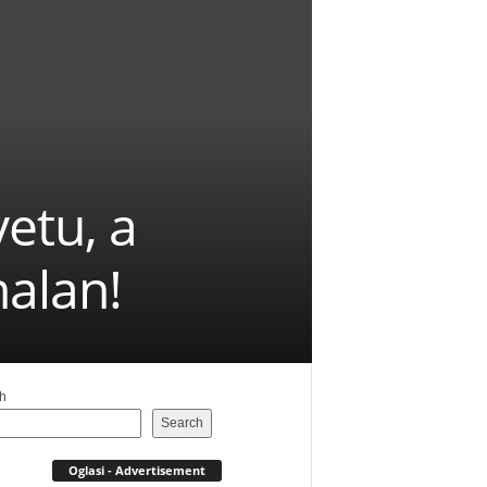
vetu, a
alan!
h
Search
Oglasi - Advertisement