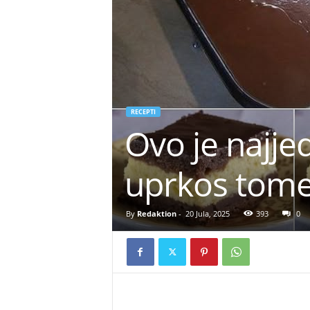
RECEPTI
Ovo je najjed
uprkos tome
By
Redaktion
-
20 Jula, 2025
393
0