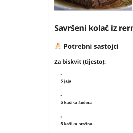
Savršeni kolač iz re
Potrebni sastojci
Za biskvit (tijesto):
5 jaja
5 kašika šećera
5 kašika brašna