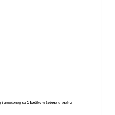
g i umućenog sa
1 kašikom šećera u prahu