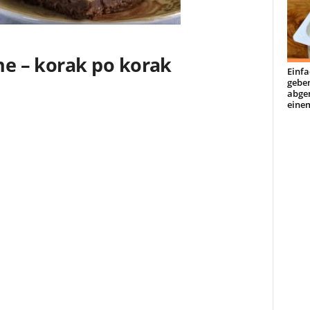
rne – korak po korak
Einfa
geben
abge
einem