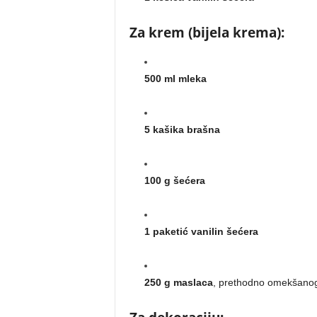
Za krem (bijela krema):
500 ml mleka
5 kašika brašna
100 g šećera
1 paketić vanilin šećera
250 g maslaca
, prethodno omekšano