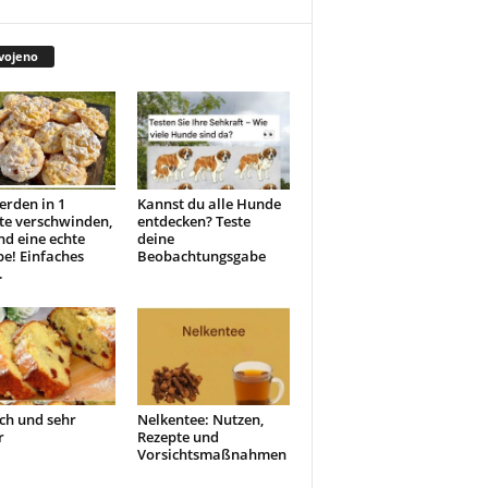
vojeno
erden in 1
Kannst du alle Hunde
te verschwinden,
entdecken? Teste
ind eine echte
deine
e! Einfaches
Beobachtungsgabe
.
ch und sehr
Nelkentee: Nutzen,
r
Rezepte und
Vorsichtsmaßnahmen