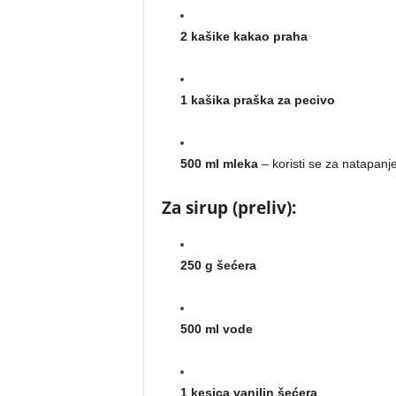
2 kašike kakao praha
1 kašika praška za pecivo
500 ml mleka
– koristi se za natapanj
Za sirup (preliv):
250 g šećera
500 ml vode
1 kesica vanilin šećera