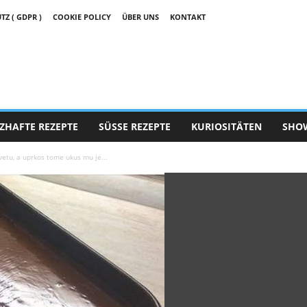
 ( GDPR )
COOKIE POLICY
ÜBER UNS
KONTAKT
ZHAFTE REZEPTE
SÜSSE REZEPTE
KURIOSITÄTEN
SHO
vetu, a uprkos tome ukus mu je...