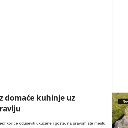
iz domaće kuhinje uz
No
ravlju
ept
koji će oduševiti ukućane i goste, na pravom ste mestu.