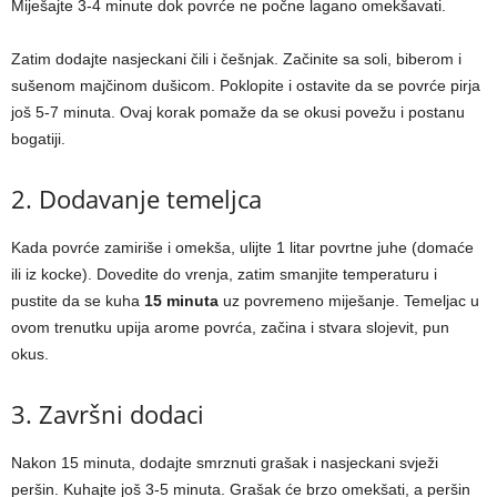
Miješajte 3-4 minute dok povrće ne počne lagano omekšavati.
Zatim dodajte nasjeckani čili i češnjak. Začinite sa soli, biberom i
sušenom majčinom dušicom. Poklopite i ostavite da se povrće pirja
još 5-7 minuta. Ovaj korak pomaže da se okusi povežu i postanu
bogatiji.
2. Dodavanje temeljca
Kada povrće zamiriše i omekša, ulijte 1 litar povrtne juhe (domaće
ili iz kocke). Dovedite do vrenja, zatim smanjite temperaturu i
pustite da se kuha
15 minuta
uz povremeno miješanje. Temeljac u
ovom trenutku upija arome povrća, začina i stvara slojevit, pun
okus.
3. Završni dodaci
Nakon 15 minuta, dodajte smrznuti grašak i nasjeckani svježi
peršin. Kuhajte još 3-5 minuta. Grašak će brzo omekšati, a peršin