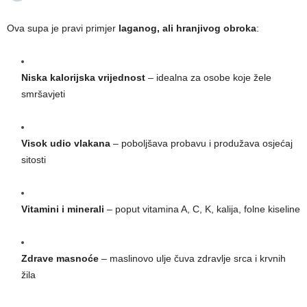
Ova supa je pravi primjer
laganog, ali hranjivog obroka
:
Niska kalorijska vrijednost
– idealna za osobe koje žele
smršavjeti
Visok udio vlakana
– poboljšava probavu i produžava osjećaj
sitosti
Vitamini i minerali
– poput vitamina A, C, K, kalija, folne kiseline
Zdrave masnoće
– maslinovo ulje čuva zdravlje srca i krvnih
žila