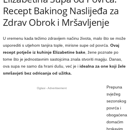
Recept Bakinog Naslijeđa za
Zdrav Obrok i Mršavljenje
U vremenu kada težimo zdravijem načinu života, malo što se može
usporediti s utjehom tanjira tople, mirisne supe od povrća.
Ovaj
recept potječe iz kuhinje Elizabetine bake
, žene poznate po
tome što je jednostavnim sastojcima znala stvoriti magiju. Danas,
ova supa ne samo da hrani dušu, već je i
idealna za one koji žele
smršavjeti bez odricanja od užitka.
Prepuna
Oglasi - Advertisement
svježeg
sezonskog
povrća i
obogaćena
domaćim
hrskavim