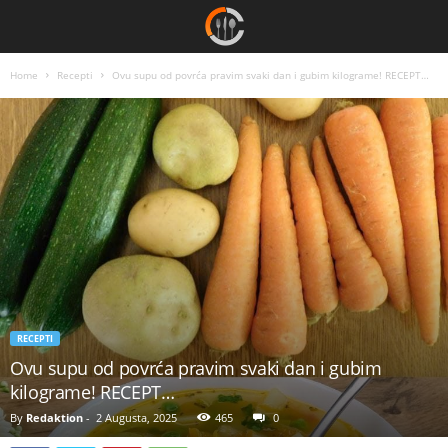
Home
Recepti
Ovu supu od povrća pravim svaki dan i gubim kilograme! RECEPT…
RECEPTI
Ovu supu od povrća pravim svaki dan i gubim
kilograme! RECEPT…
By
Redaktion
-
2 Augusta, 2025
465
0