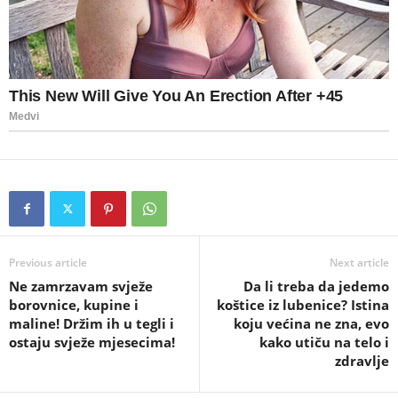
Previous article
Next article
Ne zamrzavam svježe
Da li treba da jedemo
borovnice, kupine i
koštice iz lubenice? Istina
maline! Držim ih u tegli i
koju većina ne zna, evo
ostaju svježe mjesecima!
kako utiču na telo i
zdravlje