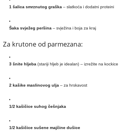
1 šalica smrznutog graška
– slatkoća i dodatni proteini
Šaka svježeg peršina
– svježina i boja za kraj
Za krutone od parmezana:
3 šnite hljeba
(stariji hljeb je idealan) – izrežite na kockice
2 kašike maslinovog ulja
– za hrskavost
1/2 kašičice suhog češnjaka
1/2 kašičice sušene majčine dušice