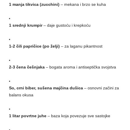
1 manja tikvica (zucchini)
– mekana i brzo se kuha
1 srednji krumpir
– daje gustoću i krepkoću
1-2 čili papričice (po želji)
– za laganu pikantnost
2-3 čena češnjaka
– bogata aroma i antiseptička svojstva
So, crni biber, sušena majčina dušica
– osnovni začini za
balans okusa
1 litar povrtne juhe
– baza koja povezuje sve sastojke