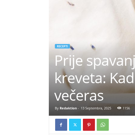
RECEPTI
Prije spavan
kreveta: Kad 
večeras
By
Redaktion
-
13 Septembra, 2025
1156