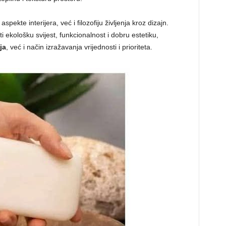
ekte interijera, već i filozofiju življenja kroz dizajn.
ekološku svijest, funkcionalnost i dobru estetiku,
ja
, već i način izražavanja vrijednosti i prioriteta.