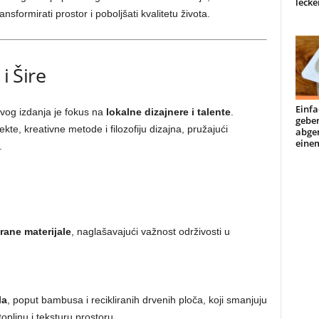
lecke
nsformirati prostor i poboljšati kvalitetu života.
i Šire
Einfa
vog izdanja je fokus na
lokalne dizajnere i talente
.
geben
ekte, kreativne metode i filozofiju dizajna, pružajući
abge
einem
.
irane materijale
, naglašavajući važnost održivosti u
la
, poput bambusa i recikliranih drvenih ploča, koji smanjuju
oplinu i teksturu prostoru.