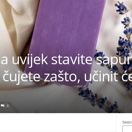
ja uvijek stavite sap
čujete zašto, učinit ć
0
Searc