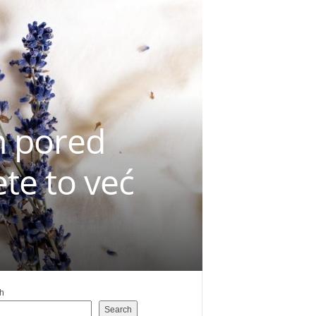
un pored
ete to već
h
Search