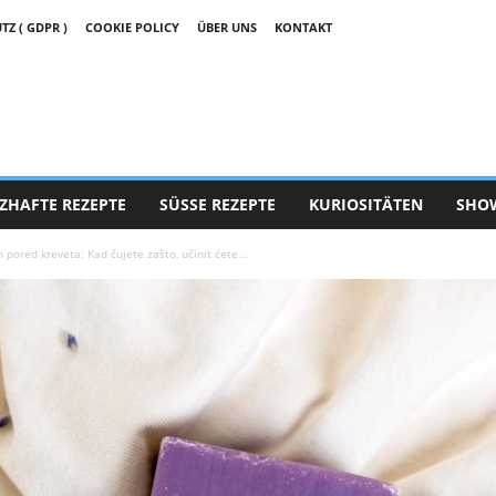
 ( GDPR )
COOKIE POLICY
ÜBER UNS
KONTAKT
ZHAFTE REZEPTE
SÜSSE REZEPTE
KURIOSITÄTEN
SHO
 pored kreveta: Kad čujete zašto, učinit ćete...