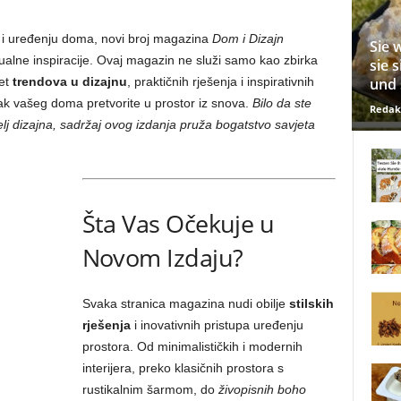
i uređenju doma, novi broj magazina
Dom i Dizajn
Sie 
izualne inspiracije. Ovaj magazin ne služi samo kao zbirka
sie 
und 
jet
trendova u dizajnu
, praktičnih rješenja i inspirativnih
k vašeg doma pretvorite u prostor iz snova.
Bilo da ste
Redak
bitelj dizajna, sadržaj ovog izdanja pruža bogatstvo savjeta
Šta Vas Očekuje u
Novom Izdaju?
Svaka stranica magazina nudi obilje
stilskih
rješenja
i inovativnih pristupa uređenju
prostora. Od minimalističkih i modernih
interijera, preko klasičnih prostora s
rustikalnim šarmom, do
živopisnih boho