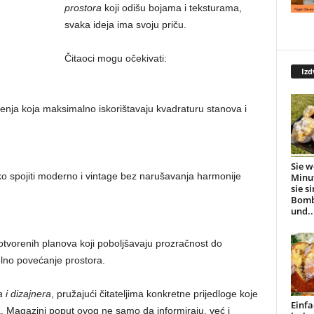
prostora
koji odišu bojama i teksturama,
svaka ideja ima svoju priču.
Čitaoci mogu očekivati:
Izd
enja koja maksimalno iskorištavaju kvadraturu stanova i
Sie w
o spojiti moderno i vintage bez narušavanja harmonije
Minu
sie s
Bomb
und..
tvorenih planova koji poboljšavaju prozračnost do
elno povećanje prostora.
 i dizajnera
, pružajući čitateljima konkretne prijedloge koje
Einfa
. Magazini poput ovog ne samo da informiraju, već i