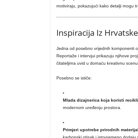
motiviraju, pokazujući kako detalji mogu tra
Inspiracija Iz Hrvatske 
Jedna od posebno vrijednih komponenti o
Reportaže i intervjui prikazuju njihove proj
čitateljima uvid u domaću kreativnu scenu
Posebno se ističe:
Mlada dizajnerica koja koristi recikl
modernom uređenju prostora.
Primjeri upotrebe prirodnih materija
karbonski otisak i istovremeno dodaju t