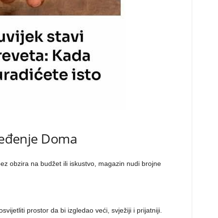
Uređenje Doma
 bez obzira na budžet ili iskustvo, magazin nudi brojne
vijetliti prostor da bi izgledao veći, svježiji i prijatniji.