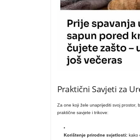
Praktični Savjeti za 
Za one koji žele unaprijediti svoj prostor,
praktične savjete i trikove:
Korištenje prirodne svjetlosti:
kako os