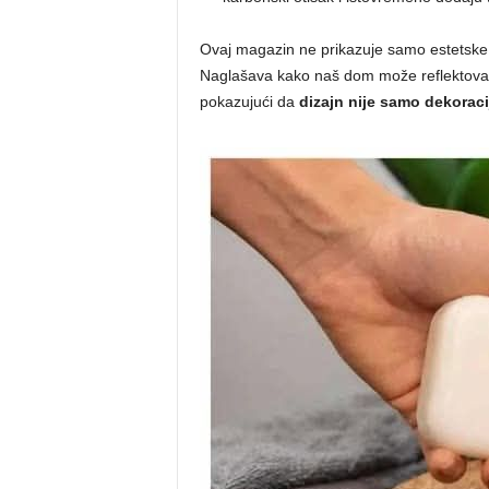
Ovaj magazin ne prikazuje samo estetske asp
Naglašava kako naš dom može reflektovati 
pokazujući da
dizajn nije samo dekoraci