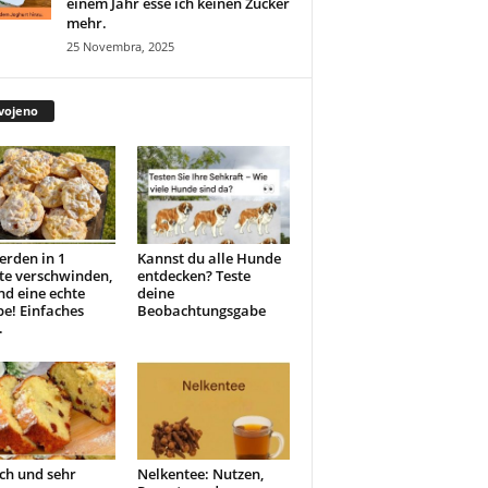
einem Jahr esse ich keinen Zucker
mehr.
25 Novembra, 2025
vojeno
erden in 1
Kannst du alle Hunde
te verschwinden,
entdecken? Teste
ind eine echte
deine
e! Einfaches
Beobachtungsgabe
.
ch und sehr
Nelkentee: Nutzen,