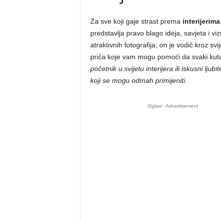
Za sve koji gaje strast prema
interijerima
predstavlja pravo blago ideja, savjeta i v
atraktivnih fotografija; on je vodič kroz svi
priča koje vam mogu pomoći da svaki kuta
početnik u svijetu interijera ili iskusni lju
koji se mogu odmah primijeniti.
Oglasi - Advertisement