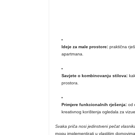
Ideje za male prostore:
praktična rješ
apartmana.
Savjete o kombinovanju stilova:
kak
prostora.
Primjere funkcionalnih rješenja:
od o
kreativnog korištenja ogledala za vizu
Svaka priča nosi jedinstveni pečat vlasnika
mogu implementirati u vlastitim domovima