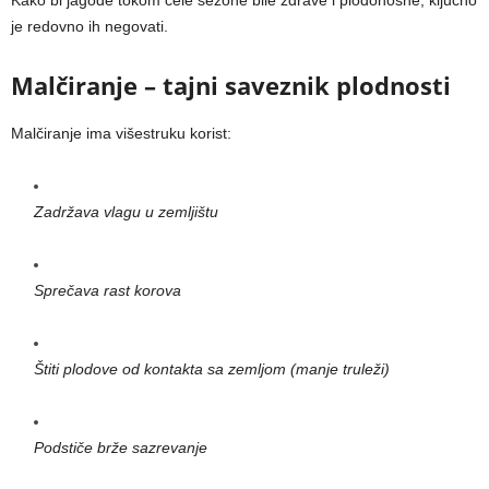
je redovno ih negovati.
Malčiranje – tajni saveznik plodnosti
Malčiranje ima višestruku korist:
Zadržava vlagu u zemljištu
Sprečava rast korova
Štiti plodove od kontakta sa zemljom (manje truleži)
Podstiče brže sazrevanje