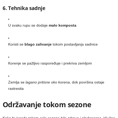
6. Tehnika sadnje
U svaku rupu se dodaje
malo komposta
Koristi se
blago zalivanje
tokom postavljanja sadnice
Korenje se pažljivo raspoređuje i prekriva zemljom
Zemlja se
lagano pritisne oko korena
, dok površina ostaje
rastresita
Održavanje tokom sezone
Kako bi jagode tokom cele sezone bile zdrave i plodonosne, ključno