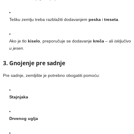
Tešku zemlju treba razblažiti dodavanjem
peska
i
treseta
.
Ako je tlo
kiselo
, preporučuje se dodavanje
kreča
– ali
isključivo
u jesen
.
3. Gnojenje pre sadnje
Pre sadnje, zemljište je potrebno obogatiti pomoću:
Stajnjaka
Drvenog uglja