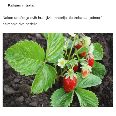
Kalijum nitrata
Nakon unošenja ovih hranljivih materija, tlo treba da „odmori“
najmanje dve nedelje.