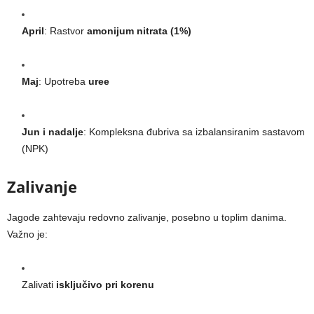
April
: Rastvor
amonijum nitrata (1%)
Maj
: Upotreba
uree
Jun i nadalje
: Kompleksna đubriva sa izbalansiranim sastavom
(NPK)
Zalivanje
Jagode zahtevaju redovno zalivanje, posebno u toplim danima.
Važno je:
Zalivati
isključivo pri korenu