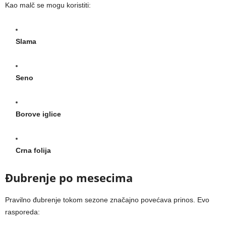
Kao malč se mogu koristiti:
Slama
Seno
Borove iglice
Crna folija
Đubrenje po mesecima
Pravilno đubrenje tokom sezone značajno povećava prinos. Evo
rasporeda: