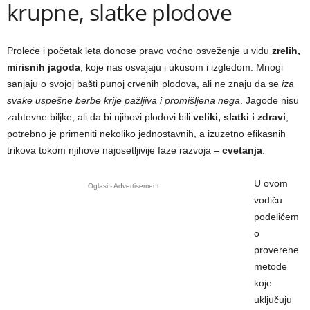
krupne, slatke plodove
Proleće i početak leta donose pravo voćno osveženje u vidu
zrelih,
mirisnih jagoda
, koje nas osvajaju i ukusom i izgledom. Mnogi
sanjaju o svojoj bašti punoj crvenih plodova, ali ne znaju da se
iza
svake uspešne berbe krije pažljiva i promišljena nega
. Jagode nisu
zahtevne biljke, ali da bi njihovi plodovi bili
veliki, slatki i zdravi
,
potrebno je primeniti nekoliko jednostavnih, a izuzetno efikasnih
trikova tokom njihove najosetljivije faze razvoja –
cvetanja
.
U ovom
Oglasi - Advertisement
vodiču
podelićem
o
proverene
metode
koje
uključuju