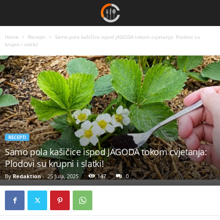
Home
Recepti
Samo pola kašičice ispod JAGODA tokom cvjetanja: Plodovi su
krupni i slatki!
RECEPTI
Samo pola kašičice ispod JAGODA tokom cvjetanja:
Plodovi su krupni i slatki!
By
Redaktion
-
25 Jula, 2025
147
0