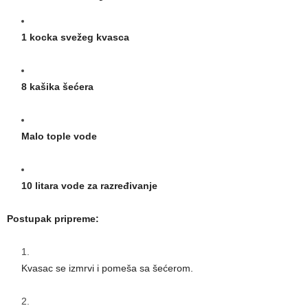
1 kocka svežeg kvasca
8 kašika šećera
Malo tople vode
10 litara vode za razređivanje
Postupak pripreme:
Kvasac se izmrvi i pomeša sa šećerom.