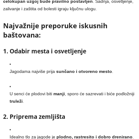
celokupan uzgoj bude pravilno postavljen
. Sadnja, osvetljenje,
zalivanje i zaštita od bolesti igraju ključnu ulogu.
Najvažnije preporuke iskusnih
baštovana:
1. Odabir mesta i osvetljenje
Jagodama najviše prija
sunčano i otvoreno mesto
.
U senci će plodovi biti
manji
, sporo će sazrevati i biće podložniji
truleži
.
2. Priprema zemljišta
Idealno tlo za jagode je
plodno, rastresito i dobro drenirano
.