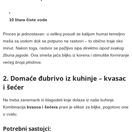
10 litara čiste vode
Proces je jednostavan: u velikoj posudi se kalijum humat temeljno
meša sa vodom dok se potpuno ne rastvori – to obično traje oko
minut. Nakon toga, rastvor se pažljivo sipa
direktno ispod svakog
žbuna jagode
. Ova smeša jača biljku iz korena i stimuliše
formiranje
većeg broja plodova
.
2. Domaće đubrivo iz kuhinje – kvasac
i šećer
Ne treba zanemariti ni blagodeti koje dolaze iz naše kuhinje.
Kombinacija
kvasca i šećera
pravi je eliksir za biljke, pogotovo one
u cvatu.
Potrebni sastojci: