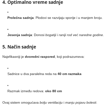
4. Optimalno vreme sadnje
Prolećna sadnja
: Plodovi se razvijaju sporije i u manjem broju.
Jesenja sadnja
: Donosi
bogatiji i raniji rod već naredne godine
.
5. Način sadnje
Najefikasniji je
dvoredni raspored
, koji podrazumeva:
Sadnice u dva paralelna reda na
40 cm razmaka
Razmak između redova:
oko 80 cm
Ovaj sistem omogućava
bolju ventilaciju
i
manju pojavu bolesti
.