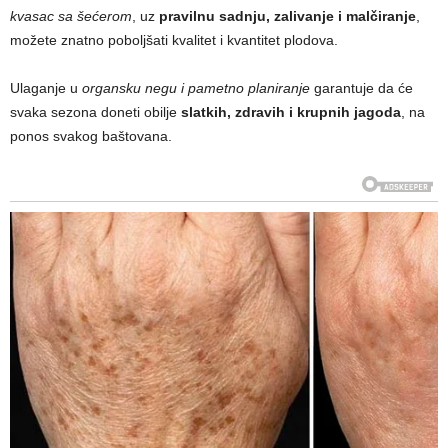
kvasac sa šećerom
, uz
pravilnu sadnju, zalivanje i malčiranje
,
možete znatno poboljšati kvalitet i kvantitet plodova.
Ulaganje u
organsku negu i pametno planiranje
garantuje da će
svaka sezona doneti obilje
slatkih, zdravih i krupnih jagoda
, na
ponos svakog baštovana.