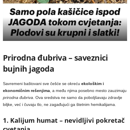
Prirodna đubriva – saveznici
bujnih jagoda
Savremeni baštovani sve češće se okreću
ekološkim i
ekonomičnim rešenjima
, a među njima posebno mesto zauzimaju
prirodna đubriva
. Ova sredstva ne samo da poboljšavaju zdravlje
biljke, već i čuvaju tlo, ne zagađujući ga štetnim hemikalijama.
1. Kalijum humat – nevidljivi pokretač
cvetanja