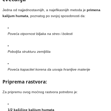
Jedna od najjednostavnijih, a najefikasnijih metoda je
primena
kalijum humata
, poznatog po svojoj sposobnosti da:
Poveća otpornost biljaka na stres i bolesti
Poboljša strukturu zemljišta
Poveća kapacitet korena da usvaja hranljive materije
Priprema rastvora:
Za pripremu ovog moćnog rastvora potrebno je:
1/2 kašičice kalijum humata