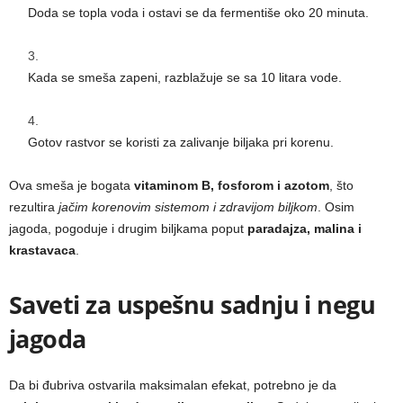
Doda se topla voda i ostavi se da fermentiše oko 20 minuta.
Kada se smeša zapeni, razblažuje se sa 10 litara vode.
Gotov rastvor se koristi za zalivanje biljaka pri korenu.
Ova smeša je bogata
vitaminom B, fosforom i azotom
, što
rezultira
jačim korenovim sistemom i zdravijom biljkom
. Osim
jagoda, pogoduje i drugim biljkama poput
paradajza, malina i
krastavaca
.
Saveti za uspešnu sadnju i negu
jagoda
Da bi đubriva ostvarila maksimalan efekat, potrebno je da