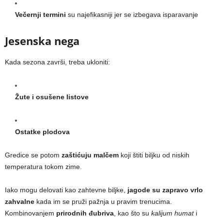
Večernji termini
su najefikasniji jer se izbegava isparavanje
Jesenska nega
Kada sezona završi, treba ukloniti:
Žute i osušene listove
Ostatke plodova
Gredice se potom
zaštićuju malčem
koji štiti biljku od niskih
temperatura tokom zime.
Iako mogu delovati kao zahtevne biljke,
jagode su zapravo vrlo
zahvalne
kada im se pruži pažnja u pravim trenucima.
Kombinovanjem
prirodnih đubriva
, kao što su
kalijum humat
i