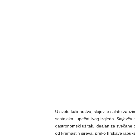
U svetu kulinarstva, slojevite salate zau
sastojaka i upečatljivog izgleda.
Slojevita 
gastronomski užitak, idealan za svečane pri
od kremastih sireva, preko hrskave jabuke