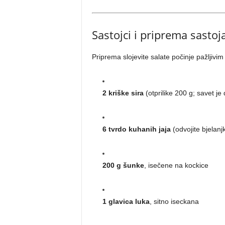
Sastojci i priprema sastoj
Priprema slojevite salate počinje pažljivi
2 kriške sira
(otprilike 200 g; savet je
6 tvrdo kuhanih jaja
(odvojite bjelanj
200 g šunke
, isečene na kockice
1 glavica luka
, sitno iseckana