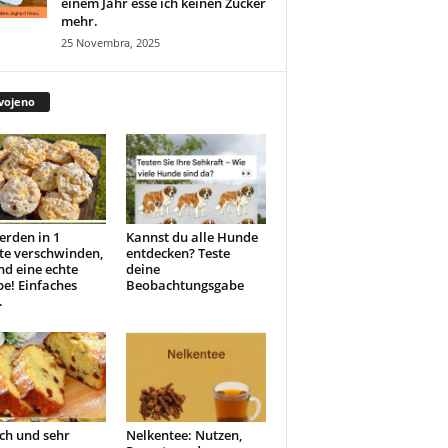
einem Jahr esse ich keinen Zucker
mehr.
25 Novembra, 2025
vojeno
erden in 1
Kannst du alle Hunde
te verschwinden,
entdecken? Teste
ind eine echte
deine
e! Einfaches
Beobachtungsgabe
.
ch und sehr
Nelkentee: Nutzen,