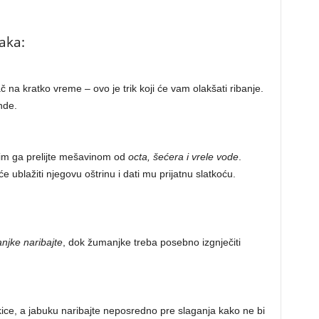
aka:
ač na kratko vreme – ovo je trik koji će vam olakšati ribanje.
nde.
atim ga prelijte mešavinom od
octa, šećera i vrele vode
.
e ublažiti njegovu oštrinu i dati mu prijatnu slatkoću.
anjke naribajte
, dok žumanjke treba posebno izgnječiti
kice, a jabuku naribajte neposredno pre slaganja kako ne bi