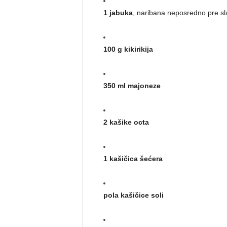
1 jabuka
, naribana neposredno pre sl
100 g kikirikija
350 ml majoneze
2 kašike octa
1 kašičica šećera
pola kašičice soli