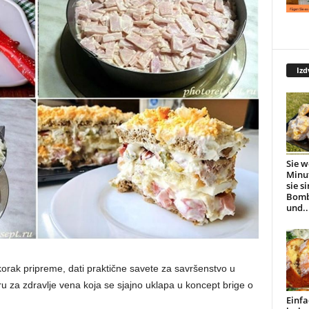
Izd
Sie w
Minu
sie s
Bomb
und..
korak pripreme, dati praktične savete za savršenstvo u
turu za zdravlje vena koja se sjajno uklapa u koncept brige o
Einfa