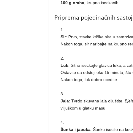
100 g oraha
, krupno iseckanih
Priprema pojedinačnih sastoj
Sir
: Prvo, stavite kriške sira u zamrziv
Nakon toga, sir naribajte na krupno re
Luk
: Sitno iseckajte glavicu luka, a z
Ostavite da odstoji oko 15 minuta, što ć
Nakon toga, luk dobro ocedite.
Jaja
: Tvrdo skuvana jaja oljuštite.
Bjel
viljuškom u glatku masu.
Šunka i jabuka
: Šunku isecite na koc