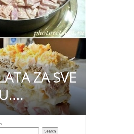
LATA ZA SVE
KU….
h
Search