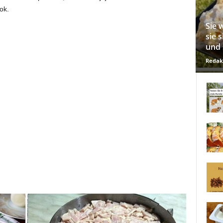
ok.
Sie 
sie 
und 
Redak