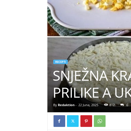
RECEPTI
SNJEŽNA KR
PRILIKE A U
By
Redaktion
-
22 Juna, 2025
812
0