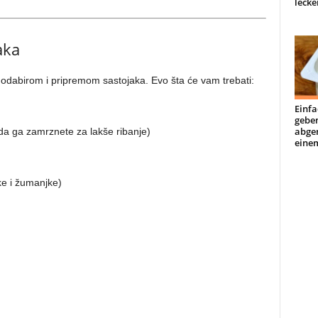
lecke
aka
m odabirom i pripremom sastojaka. Evo šta će vam trebati:
Einfa
geben
abge
 da ga zamrznete za lakše ribanje)
einem
ke i žumanjke)