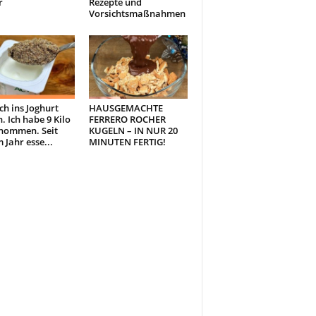
r
Rezepte und
Vorsichtsmaßnahmen
ch ins Joghurt
HAUSGEMACHTE
. Ich habe 9 Kilo
FERRERO ROCHER
nommen. Seit
KUGELN – IN NUR 20
 Jahr esse...
MINUTEN FERTIG!