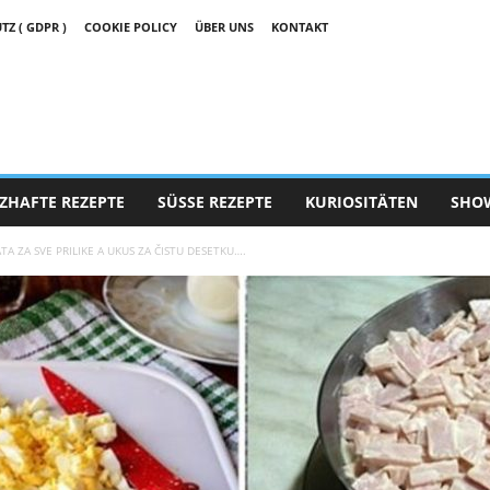
 ( GDPR )
COOKIE POLICY
ÜBER UNS
KONTAKT
ZHAFTE REZEPTE
SÜSSE REZEPTE
KURIOSITÄTEN
SHO
TA ZA SVE PRILIKE A UKUS ZA ČISTU DESETKU….