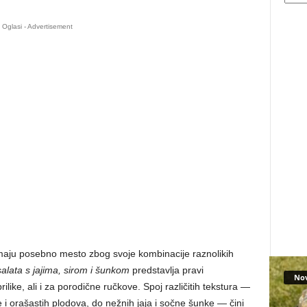
Oglasi - Advertisement
zimaju posebno mesto zbog svoje kombinacije raznolikih
salata s jajima, sirom i šunkom
predstavlja pravi
No
like, ali i za porodične ručkove. Spoj različitih tekstura —
 i orašastih plodova, do nežnih jaja i sočne šunke — čini