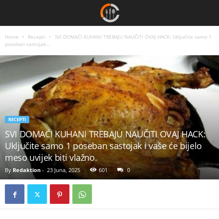
Home
Recepti
SVI DOMAĆI KUHANI TREBAJU NAUČITI OVAJ HACK: Uključite samo 1
poseban sastojak...
RECEPTI
SVI DOMAĆI KUHANI TREBAJU NAUČITI OVAJ HACK:
Uključite samo 1 poseban sastojak i vaše će bijelo
meso uvijek biti vlažno.
By
Redaktion
-
23 Juna, 2025
601
0