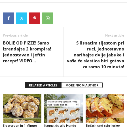
Previous article
Next article
BOLJE OD PIZZE! Samo
S lisnatim tijestom pri
izrendajte 2 krompira!
ruci, jednostavno
Jednostavan i jeftin
naribajte dvije jabuke i
recept! VIDEO…
vaša će slastica biti gotova
za samo 10 minuta!
RELATED ARTICLES
MORE FROM AUTHOR
Sie werden in 1 Minute
Kannst du alle Hunde
Einfach und sehr lecker