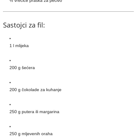
½ vrećice praška za pecivo
Sastojci za fil:
1 l mlijeka
200 g šećera
200 g čokolade za kuhanje
250 g putera ili margarina
250 g mljevenih oraha