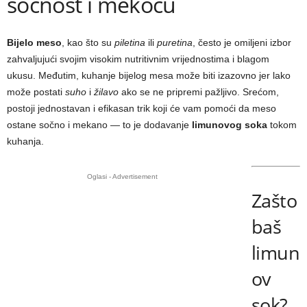
sočnost i mekoću
Bijelo meso
, kao što su
piletina
ili
puretina
, često je omiljeni izbor
zahvaljujući svojim visokim nutritivnim vrijednostima i blagom
ukusu. Međutim, kuhanje bijelog mesa može biti izazovno jer lako
može postati
suho
i
žilavo
ako se ne pripremi pažljivo. Srećom,
postoji jednostavan i efikasan trik koji će vam pomoći da meso
ostane sočno i mekano — to je dodavanje
limunovog soka
tokom
kuhanja.
Oglasi - Advertisement
Zašto
baš
limun
ov
sok?