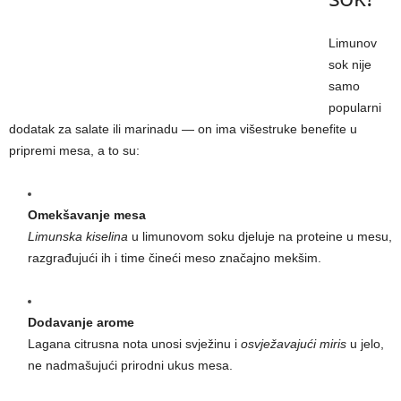
Limunov
sok nije
samo
popularni
dodatak za salate ili marinadu — on ima višestruke benefite u
pripremi mesa, a to su:
Omekšavanje mesa
Limunska kiselina
u limunovom soku djeluje na proteine u mesu,
razgrađujući ih i time čineći meso značajno mekšim.
Dodavanje arome
Lagana citrusna nota unosi svježinu i
osvježavajući miris
u jelo,
ne nadmašujući prirodni ukus mesa.