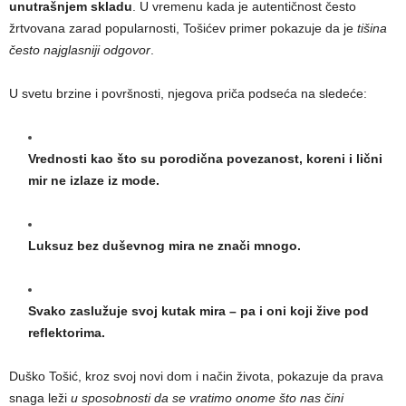
unutrašnjem skladu
. U vremenu kada je autentičnost često
žrtvovana zarad popularnosti, Tošićev primer pokazuje da je
tišina
često najglasniji odgovor
.
U svetu brzine i površnosti, njegova priča podseća na sledeće:
Vrednosti kao što su porodična povezanost, koreni i lični
mir ne izlaze iz mode.
Luksuz bez duševnog mira ne znači mnogo.
Svako zaslužuje svoj kutak mira – pa i oni koji žive pod
reflektorima.
Duško Tošić, kroz svoj novi dom i način života, pokazuje da prava
snaga leži
u sposobnosti da se vratimo onome što nas čini