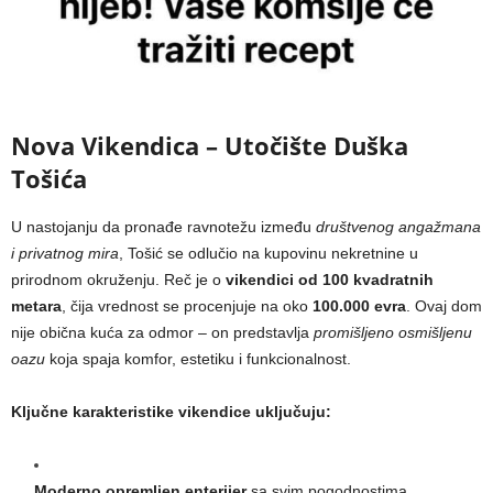
Nova Vikendica – Utočište Duška
Tošića
U nastojanju da pronađe ravnotežu između
društvenog angažmana
i privatnog mira
, Tošić se odlučio na kupovinu nekretnine u
prirodnom okruženju. Reč je o
vikendici od 100 kvadratnih
metara
, čija vrednost se procenjuje na oko
100.000 evra
. Ovaj dom
nije obična kuća za odmor – on predstavlja
promišljeno osmišljenu
oazu
koja spaja komfor, estetiku i funkcionalnost.
Ključne karakteristike vikendice uključuju:
Moderno opremljen enterijer
sa svim pogodnostima