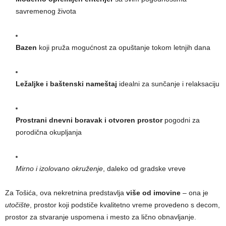
savremenog života
Bazen
koji pruža mogućnost za opuštanje tokom letnjih dana
Ležaljke i baštenski nameštaj
idealni za sunčanje i relaksaciju
Prostrani dnevni boravak i otvoren prostor
pogodni za
porodična okupljanja
Mirno i izolovano okruženje
, daleko od gradske vreve
Za Tošića, ova nekretnina predstavlja
više od imovine
– ona je
utočište
, prostor koji podstiče kvalitetno vreme provedeno s decom,
prostor za stvaranje uspomena i mesto za lično obnavljanje.