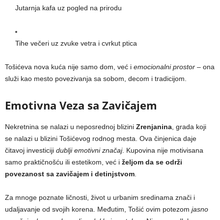
Jutarnja kafa uz pogled na prirodu
Tihe večeri uz zvuke vetra i cvrkut ptica
Tošićeva nova kuća nije samo dom, već i
emocionalni prostor
– ona
služi kao mesto povezivanja sa sobom, decom i tradicijom.
Emotivna Veza sa Zavičajem
Nekretnina se nalazi u neposrednoj blizini
Zrenjanina
, grada koji
se nalazi u blizini Tošićevog rodnog mesta. Ova činjenica daje
čitavoj investiciji
dublji emotivni značaj
. Kupovina nije motivisana
samo praktičnošću ili estetikom, već i
željom da se održi
povezanost sa zavičajem i detinjstvom
.
Za mnoge poznate ličnosti, život u urbanim sredinama znači i
udaljavanje od svojih korena. Međutim, Tošić ovim potezom
jasno