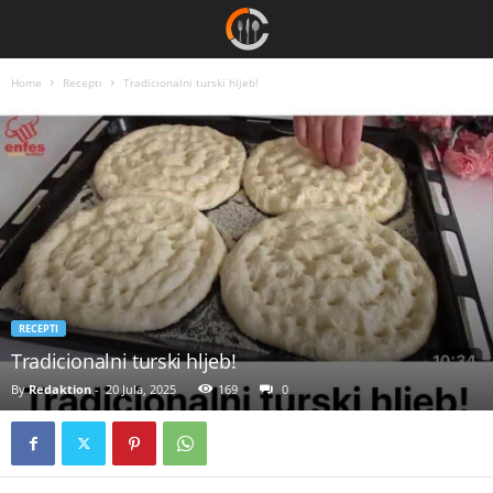
Home
Recepti
Tradicionalni turski hljeb!
RECEPTI
Tradicionalni turski hljeb!
By
Redaktion
-
20 Jula, 2025
169
0