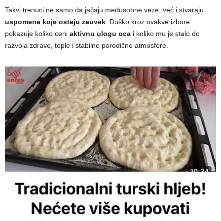
Takvi trenuci ne samo da jačaju međusobne veze, već i stvaraju
uspomene koje ostaju zauvek
. Duško kroz ovakve izbore
pokazuje koliko ceni
aktivnu ulogu oca
i koliko mu je stalo do
razvoja zdrave, tople i stabilne porodične atmosfere.