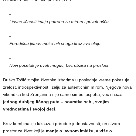
I javne ličnosti imaju potrebu za mirom i privatnošću
Porodična ljubav može biti snaga kroz sve oluje
Novi početak je uvek moguć, bez obzira na prošlost
Duško Tošić svojim životnim izborima u poslednje vreme pokazuje
zrelost, introspektivnost i želju za autentičnim mirom. Njegova nova
vikendica kod Zrenjanina nije samo simbol uspeha, već i
izraz
jednog dubljeg ličnog puta – povratka sebi, svojim
vrednostima i svojoj deci
.
Kroz kombinaciju luksuza i prirodne jednostavnosti, on stvara
prostor za život koji je
manje o javnom imidžu, a više o