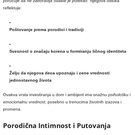
poručuje da ne zaboravlja odakle je potekao
. Njegova odluka
reflektuje:
Poštovanje prema porodici i tradiciji
Svesnost o značaju korena u formiranju ličnog identiteta
Želju da njegova deca upoznaju i cene vrednosti
jednostavnog života
Ovakva vrsta investiranja u dom i ambijent ima snažnu
psihološku i
emocionalnu vrednost
, posebno u trenucima životnih izazova i
promena.
Porodična Intimnost i Putovanja