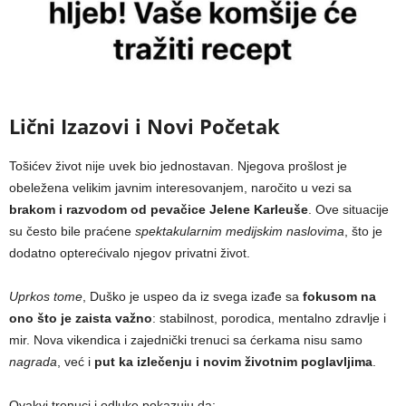
Lični Izazovi i Novi Početak
Tošićev život nije uvek bio jednostavan. Njegova prošlost je
obeležena velikim javnim interesovanjem, naročito u vezi sa
brakom i razvodom od pevačice Jelene Karleuše
. Ove situacije
su često bile praćene
spektakularnim medijskim naslovima
, što je
dodatno opterećivalo njegov privatni život.
Uprkos tome
, Duško je uspeo da iz svega izađe sa
fokusom na
ono što je zaista važno
: stabilnost, porodica, mentalno zdravlje i
mir. Nova vikendica i zajednički trenuci sa ćerkama nisu samo
nagrada
, već i
put ka izlečenju i novim životnim poglavljima
.
Ovakvi trenuci i odluke pokazuju da: