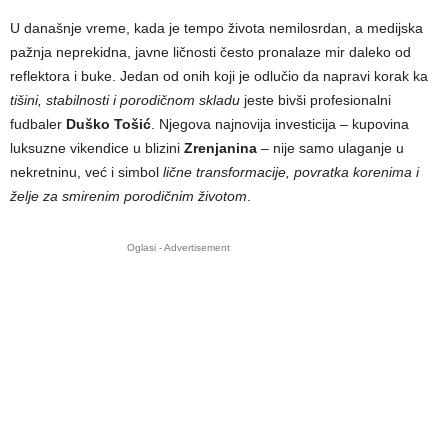
U današnje vreme, kada je tempo života nemilosrdan, a medijska
pažnja neprekidna, javne ličnosti često pronalaze mir daleko od
reflektora i buke. Jedan od onih koji je odlučio da napravi korak ka
tišini, stabilnosti i porodičnom skladu
jeste bivši profesionalni
fudbaler
Duško Tošić
. Njegova najnovija investicija – kupovina
luksuzne vikendice u blizini
Zrenjanina
– nije samo ulaganje u
nekretninu, već i simbol
lične transformacije, povratka korenima i
želje za smirenim porodičnim životom
.
Oglasi - Advertisement