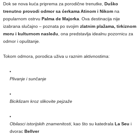
Dok se nova kuća priprema za porodične trenutke,
Duško
trenutno provodi odmor sa ćerkama Atinom i Nikom
na
popularnom ostrvu
Palma de Majorka
. Ova destinacija nije
izabrana slučajno – poznata po svojim
zlatnim plažama, tirkiznom
moru i kulturnom nasleđu
, ona predstavlja idealnu pozornicu za
odmor i opuštanje.
Tokom odmora, porodica uživa u raznim aktivnostima:
Plivanje i sunčanje
Biciklizam kroz slikovite pejzaže
Obilasci istorijskih znamenitosti
, kao što su katedrala
La Seu
i
dvorac
Bellver