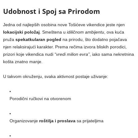
Udobnost i Spoj sa Prirodom
Jedna od najlepših osobina nove Tošićeve vikendice jeste njen
lokacijski položaj
. Smeštena u
idiličnom ambijentu
, ova kuća
pruža
spekatkularan pogled
na prirodu, što dodatno pojačava
njen relaksirajući karakter. Prema rečima izvora bliskih porodici,
prizori koje vikendica nudi
“vredi milion evra”
, iako sama nekretnina
košta znatno manje.
U takvom okruženju, svaka aktivnost postaje uživanje:
Porodični ručkovi na otvorenom
Organizovanje
roštilja i proslava
sa prijateljima