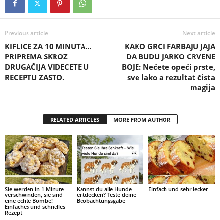
Previous article
Next article
KIFLICE ZA 10 MINUTA…
KAKO GRCI FARBAJU JAJA
PRIPREMA SKROZ
DA BUDU JARKO CRVENE
DRUGAČIJA VIDECETE U
BOJE: Nećete opeći prste,
RECEPTU ZASTO.
sve lako a rezultat čista
magija
RELATED ARTICLES
MORE FROM AUTHOR
Sie werden in 1 Minute
Kannst du alle Hunde
Einfach und sehr lecker
verschwinden, sie sind
entdecken? Teste deine
eine echte Bombe!
Beobachtungsgabe
Einfaches und schnelles
Rezept