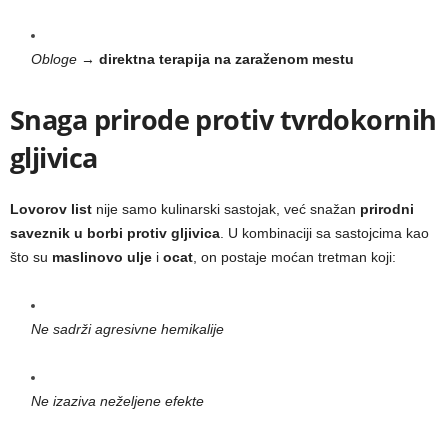
Obloge
→
direktna terapija na zaraženom mestu
Snaga prirode protiv tvrdokornih
gljivica
Lovorov list
nije samo kulinarski sastojak, već snažan
prirodni
saveznik u borbi protiv gljivica
. U kombinaciji sa sastojcima kao
što su
maslinovo ulje
i
ocat
, on postaje moćan tretman koji:
Ne sadrži agresivne hemikalije
Ne izaziva neželjene efekte