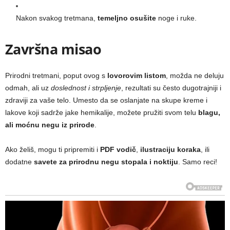
Nakon svakog tretmana,
temeljno osušite
noge i ruke.
Završna misao
Prirodni tretmani, poput ovog s
lovorovim listom
, možda ne deluju
odmah, ali uz
doslednost i strpljenje
, rezultati su često dugotrajniji i
zdraviji za vaše telo. Umesto da se oslanjate na skupe kreme i
lakove koji sadrže jake hemikalije, možete pružiti svom telu
blagu,
ali moćnu negu iz prirode
.
Ako želiš, mogu ti pripremiti i
PDF vodič
,
ilustraciju koraka
, ili
dodatne
savete za prirodnu negu stopala i noktiju
. Samo reci!