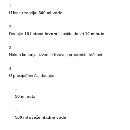
U loncu zagrijte
300 ml vode
.
Dodajte
10 listova lovora
i pustite da vri
10 minuta
.
Nakon kuhanja, izvadite listove i procijedite tečnost.
U procijeđeni čaj dodajte:
50 ml octa
500 ml sveže hladne vode