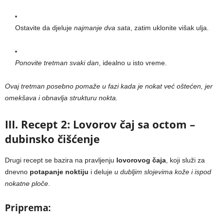
Ostavite da djeluje
najmanje dva sata
, zatim uklonite višak ulja.
Ponovite tretman svaki dan
, idealno u isto vreme.
Ovaj tretman posebno pomaže u fazi kada je nokat već oštećen, jer
omekšava i obnavlja strukturu nokta.
III. Recept 2: Lovorov čaj sa octom –
dubinsko čišćenje
Drugi recept se bazira na pravljenju
lovorovog čaja
, koji služi za
dnevno
potapanje noktiju
i deluje
u dubljim slojevima kože i ispod
nokatne ploče
.
Priprema: