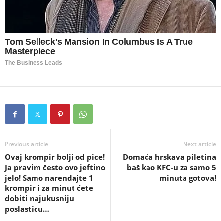
Previous article
Next article
Ovaj krompir bolji od pice!
Domaća hrskava piletina
Ja pravim često ovo jeftino
baš kao KFC-u za samo 5
jelo! Samo narendajte 1
minuta gotova!
krompir i za minut ćete
dobiti najukusniju
poslasticu…