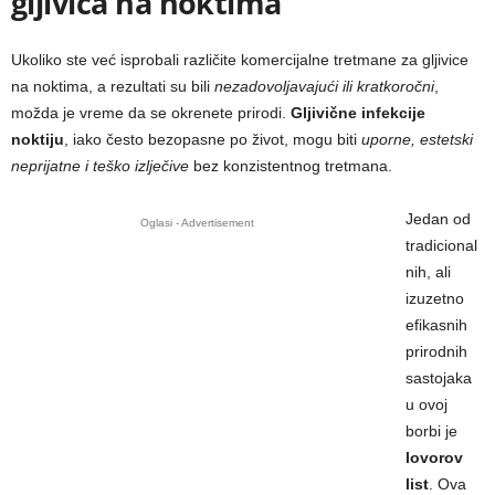
gljivica na noktima
Ukoliko ste već isprobali različite komercijalne tretmane za gljivice
na noktima, a rezultati su bili
nezadovoljavajući ili kratkoročni
,
možda je vreme da se okrenete prirodi.
Gljivične infekcije
noktiju
, iako često bezopasne po život, mogu biti
uporne, estetski
neprijatne i teško izlječive
bez konzistentnog tretmana.
Jedan od
Oglasi - Advertisement
tradicional
nih, ali
izuzetno
efikasnih
prirodnih
sastojaka
u ovoj
borbi je
lovorov
list
. Ova