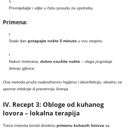
Promiješajte i ulijte u čistu posudu za upotrebu.
Primena:
Svaki dan
potapajte nokte 5 minuta
u ovu otopinu.
Nakon tretmana,
dobro osušite nokte
–
vlaga pogoduje
širenju gljivica
.
Ova metoda pruža svakodnevnu higijenu i dezinfekciju, idealnu za
uporne infekcije ili prevenciju širenja.
IV. Recept 3: Obloge od kuhanog
lovora – lokalna terapija
Treća metoda koristi direktnu
primenu kuhanih listova
sa