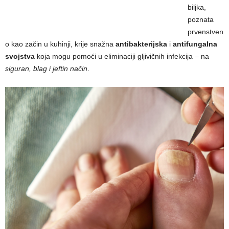
biljka,
poznata
prvenstven
o kao začin u kuhinji, krije snažna
antibakterijska
i
antifungalna
svojstva
koja mogu pomoći u eliminaciji gljivičnih infekcija – na
siguran, blag i jeftin način
.