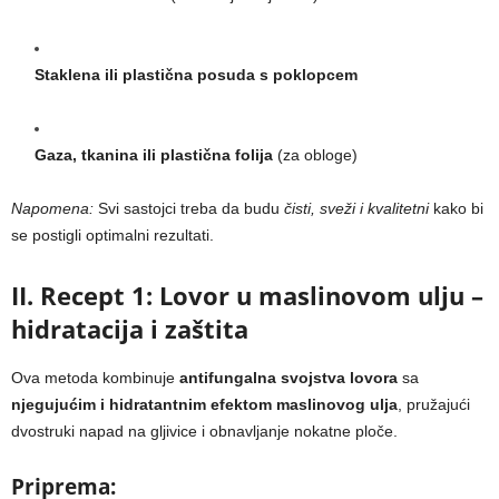
Staklena ili plastična posuda s poklopcem
Gaza, tkanina ili plastična folija
(za obloge)
Napomena:
Svi sastojci treba da budu
čisti, sveži i kvalitetni
kako bi
se postigli optimalni rezultati.
II. Recept 1: Lovor u maslinovom ulju –
hidratacija i zaštita
Ova metoda kombinuje
antifungalna svojstva lovora
sa
njegujućim i hidratantnim efektom maslinovog ulja
, pružajući
dvostruki napad na gljivice i obnavljanje nokatne ploče.
Priprema: