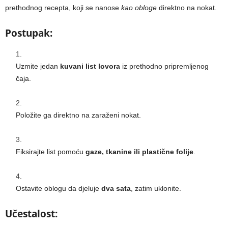
prethodnog recepta, koji se nanose
kao obloge
direktno na nokat.
Postupak:
Uzmite jedan
kuvani list lovora
iz prethodno pripremljenog
čaja.
Položite ga direktno na zaraženi nokat.
Fiksirajte list pomoću
gaze, tkanine ili plastične folije
.
Ostavite oblogu da djeluje
dva sata
, zatim uklonite.
Učestalost: