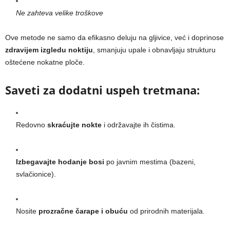
Ne zahteva velike troškove
Ove metode ne samo da efikasno deluju na gljivice, već i doprinose
zdravijem izgledu noktiju
, smanjuju upale i obnavljaju strukturu
oštećene nokatne ploče.
Saveti za dodatni uspeh tretmana:
Redovno
skraćujte nokte
i održavajte ih čistima.
Izbegavajte hodanje bosi
po javnim mestima (bazeni,
svlačionice).
Nosite
prozračne čarape i obuću
od prirodnih materijala.