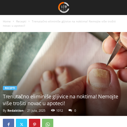
Home
Recepti
Trenutačno eliminiše gljivice na noktima! Nemojte više trošiti
novac u apoteci!
RECEPTI
Trenutačno eliminiše gljivice na noktima! Nemojte
više trošiti novac u apoteci!
By
Redaktion
-
21 Jula, 2025
1012
0