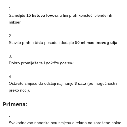
Sameljite
15 listova lovora
u fini prah koristeći blender ili
mikser.
Stavite prah u čistu posudu i dodajte
50 ml maslinovog ulja
.
Dobro promiješajte i
pokrijte posudu
.
Ostavite smjesu da odstoji najmanje
3 sata
(po mogućnosti i
preko noći).
Primena:
Svakodnevno nanosite ovu smjesu direktno na zaražene nokte.