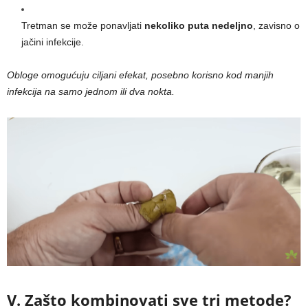
Tretman se može ponavljati
nekoliko puta nedeljno
, zavisno o
jačini infekcije.
Obloge omogućuju ciljani efekat, posebno korisno kod manjih
infekcija na samo jednom ili dva nokta.
V. Zašto kombinovati sve tri metode?