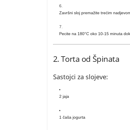
Završni sloj premažite trećim nadjevom
Pecite na 180°C oko 10-15 minuta dok se
2. Torta od Špinata
Sastojci za slojeve:
2 jaja
1 čaša jogurta