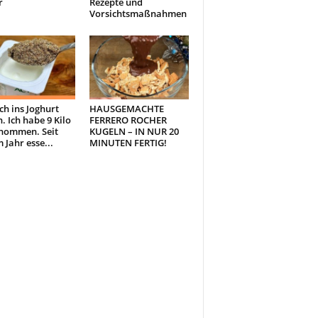
r
Rezepte und
Vorsichtsmaßnahmen
ch ins Joghurt
HAUSGEMACHTE
. Ich habe 9 Kilo
FERRERO ROCHER
nommen. Seit
KUGELN – IN NUR 20
 Jahr esse...
MINUTEN FERTIG!