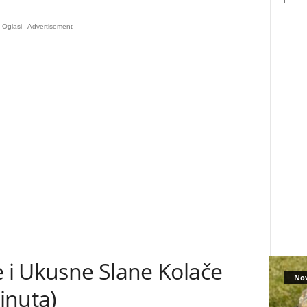
Oglasi - Advertisement
e i Ukusne Slane Kolače
No
inuta)