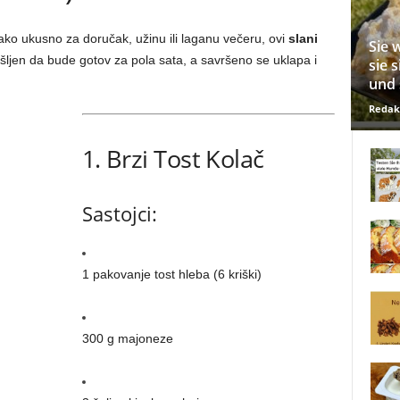
ako ukusno za doručak, užinu ili laganu večeru, ovi
slani
Sie 
išljen da bude gotov za pola sata, a savršeno se uklapa i
sie 
und 
Redak
1. Brzi Tost Kolač
Sastojci:
1 pakovanje tost hleba (6 kriški)
300 g majoneze