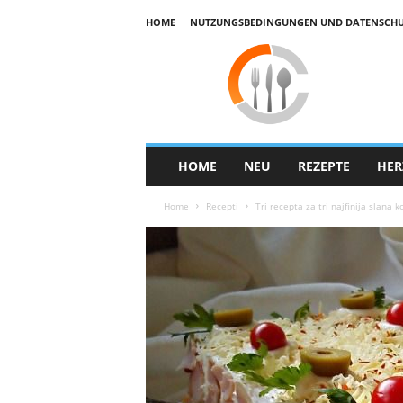
HOME
NUTZUNGSBEDINGUNGEN UND DATENSCHUTZ
E
k
u
h
a
r
HOME
NEU
REZEPTE
HER
Home
Recepti
Tri recepta za tri najfinija slana 