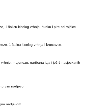
, 1 šalicu kiselog vrhnja, šunku i pire od rajčice.
eze, 1 šalicu kiselog vrhnja i krastavce.
lo vrhnje, majonezu, naribana jaja i još 5 nasjeckanih
ite prvim nadjevom.
ugim nadjevom.