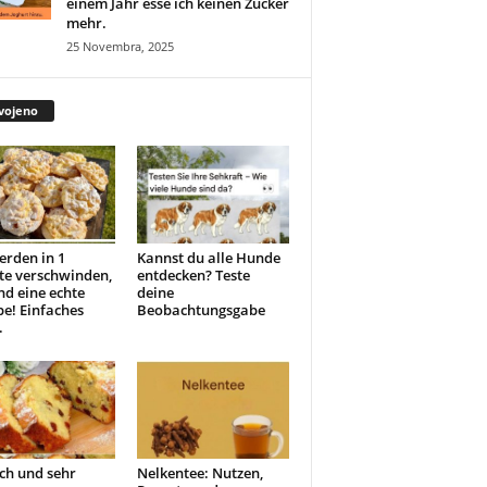
einem Jahr esse ich keinen Zucker
mehr.
25 Novembra, 2025
vojeno
erden in 1
Kannst du alle Hunde
te verschwinden,
entdecken? Teste
ind eine echte
deine
e! Einfaches
Beobachtungsgabe
.
ch und sehr
Nelkentee: Nutzen,