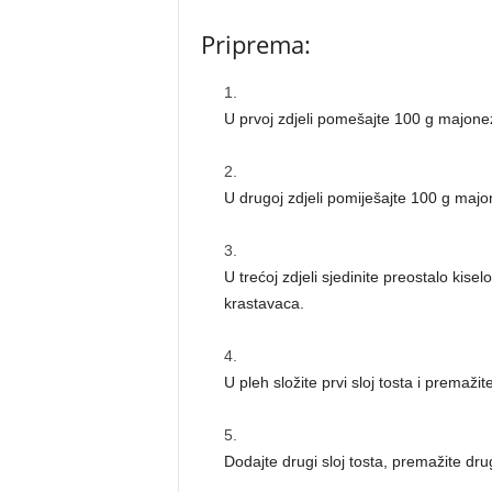
Priprema:
U prvoj zdjeli pomešajte 100 g majoneze
U drugoj zdjeli pomiješajte 100 g majon
U trećoj zdjeli sjedinite preostalo kise
krastavaca.
U pleh složite prvi sloj tosta i premaž
Dodajte drugi sloj tosta, premažite dr