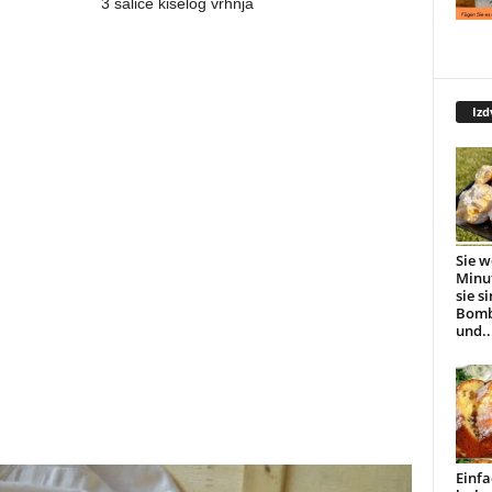
3 šalice kiselog vrhnja
Izd
Sie w
Minu
sie s
Bomb
und..
Einfa