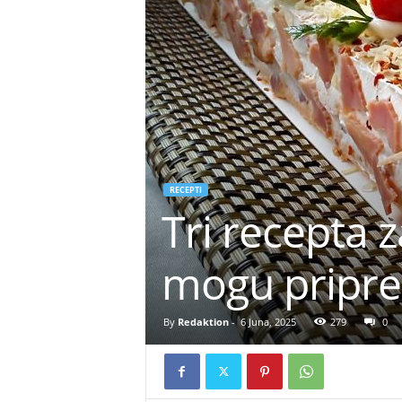
RECEPTI
Tri recepta z
mogu pripre
By
Redaktion
-
6 Juna, 2025
279
0