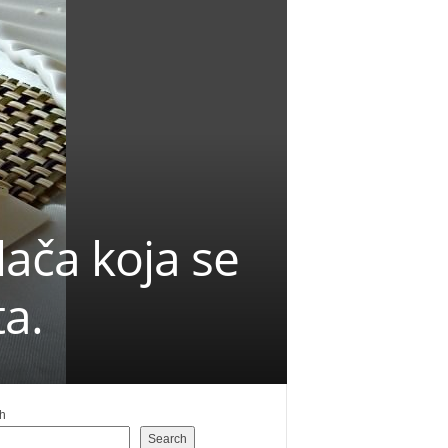
olača koja se
a.
h
Search