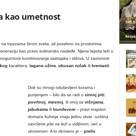
ta kao umetnost
Sie 
sie 
und 
Redak
a trpezama širom sveta, ali posebno na prostorima
eneraciju kao pravo kulinarsko nasleđe. Njena lepota leži u
 mogućnosti kombinovanja sastojaka i stilova. U zavisnosti
tkog
karaktera,
lagana užina
,
ukusan ručak
ili
kremasti
Dok su mnogi oduševljeni korama i
punjenjem – bilo da se radi o
sirnoj piti
,
povrtnoj
,
mesnoj
, ili onoj sa
višnjama
,
jabukama
ili
bundevom
– pravi majstori
domaće kuhinje znaju jednu stvar:
suština
savršene pite ne leži u vidljivom, već u
skrivenom
. A to skriveno je –
preliv
.