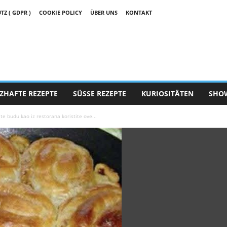
 ( GDPR )
COOKIE POLICY
ÜBER UNS
KONTAKT
ZHAFTE REZEPTE
SÜSSE REZEPTE
KURIOSITÄTEN
SHO
 budu kao iz restorana koristite ove...