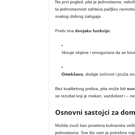
Na prvi pogled, pita je jednostavna: nekoli
ta jednostavnost zahteva
pažljivu ravnote
svakog dobrog zalogaja
.
Preliv ima
dvojaku funkciju
:
Vezuje slojeve
i omogućava da se kore 
Omekšava
,
dodaje sočnost
i pruža ona
Bez kvalitetnog preliva, pita može biti
suv
se rezultat koji je
mekan
,
vazdušast
i –
ne
Osnovni sastojci za dom
Možda zvuči kao posebna kulinarska vešti
jednostavna. Sve što vam je potrebno naj