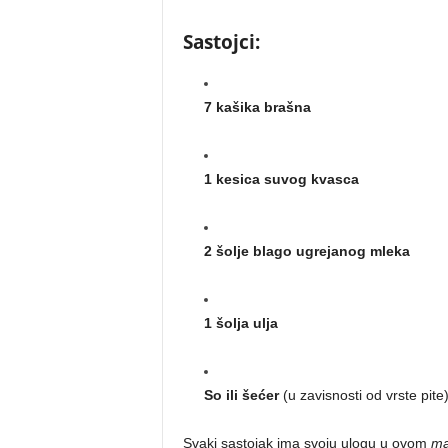
Sastojci:
7 kašika brašna
1 kesica suvog kvasca
2 šolje blago ugrejanog mleka
1 šolja ulja
So ili šećer
(u zavisnosti od vrste pite
Svaki sastojak ima svoju ulogu u ovom
ma