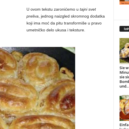
U ovom tekstu zaronićemo u
tajni svet
preliva
, jednog naizgled skromnog dodatka
koji ima moć da pitu transformiše u pravo
Izd
umetničko delo ukusa i teksture.
Sie w
Minu
sie s
Bomb
und..
Einfa