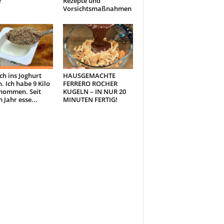
r
Rezepte und
Vorsichtsmaßnahmen
ch ins Joghurt
HAUSGEMACHTE
. Ich habe 9 Kilo
FERRERO ROCHER
nommen. Seit
KUGELN – IN NUR 20
 Jahr esse...
MINUTEN FERTIG!