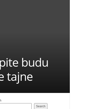
pite budu
e tajne
h
Search