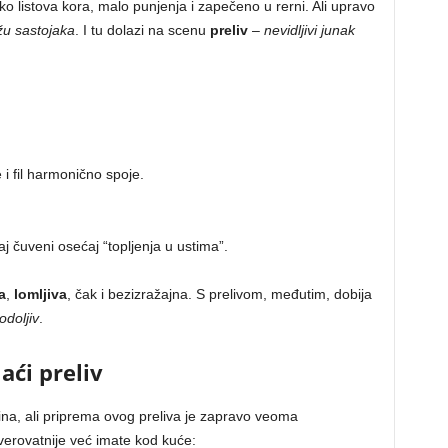
ko listova kora, malo punjenja i zapečeno u rerni. Ali upravo
žu sastojaka
. I tu dolazi na scenu
preliv
–
nevidljivi junak
i fil harmonično spoje.
j čuveni osećaj “topljenja u ustima”.
a
,
lomljiva
, čak i bezizražajna. S prelivom, međutim, dobija
odoljiv
.
aći preliv
na, ali priprema ovog preliva je zapravo veoma
verovatnije već imate kod kuće: