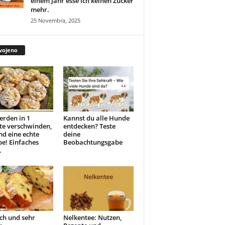
einem Jahr esse ich keinen Zucker
mehr.
25 Novembra, 2025
vojeno
erden in 1
Kannst du alle Hunde
te verschwinden,
entdecken? Teste
ind eine echte
deine
e! Einfaches
Beobachtungsgabe
.
ch und sehr
Nelkentee: Nutzen,