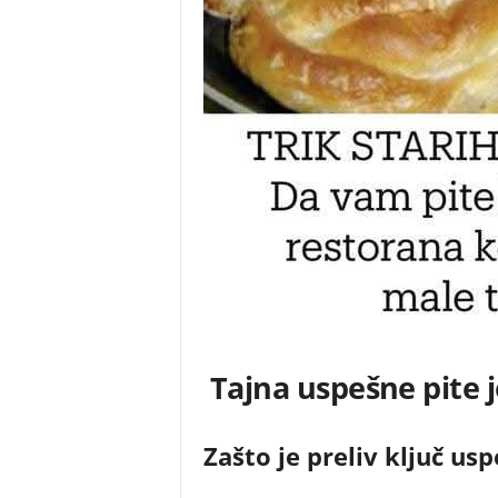
Tajna uspešne pite je
Zašto je preliv ključ us