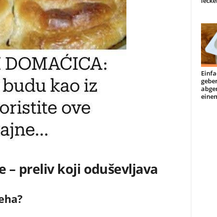
lecke
Einfa
geben
abge
einem
 – preliv koji oduševljava
peha?