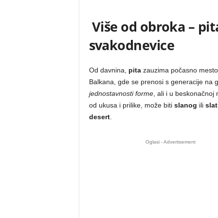
Više od obroka – pi
svakodnevice
Od davnina,
pita
zauzima počasno mesto n
Balkana, gde se prenosi s generacije na g
jednostavnosti forme
, ali i u beskonačnoj
od ukusa i prilike, može biti
slanog
ili
sla
desert
.
Oglasi - Advertisement