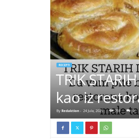
RECEPTI
TRIK STARIH
kao iz resto
By
Redaktion
-
24 Jula, 2025
759
0