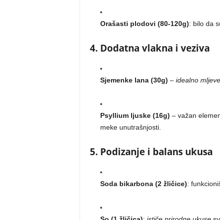
Orašasti plodovi (80-120g)
: bilo da 
4. Dodatna vlakna i veziva
Sjemenke lana (30g)
–
idealno mljev
Psyllium ljuske (16g)
– važan elemen
meke unutrašnjosti.
5. Podizanje i balans ukusa
Soda bikarbona (2 žličice)
: funkcion
So (1 žličica)
:
ističe prirodne ukuse
sv