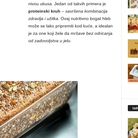
nivou ukusa. Jedan od takvih primera je
proteinski kruh
–
savršena kombinacija
zdravlja i užitka
. Ovaj nutritivno bogat hleb
može se lako pripremiti kod kuće, a idealan
je za one koji žele da
mršave bez odricanja
od zadovoljstva u jelu
.
Izd