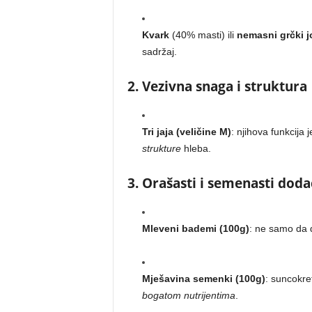
Kvark
(40% masti) ili
nemasni grčki j
sadržaj.
2. Vezivna snaga i struktura
Tri jaja (veličine M)
: njihova funkcija
strukture
hleba.
3. Orašasti i semenasti doda
Mleveni bademi (100g)
: ne samo da
Mješavina semenki (100g)
: suncokre
bogatom nutrijentima
.