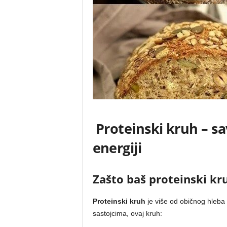
Proteinski kruh – sa
energiji
Zašto baš proteinski kr
Proteinski kruh
je više od običnog hleba
sastojcima, ovaj kruh: