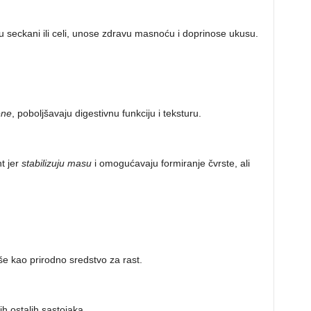
su seckani ili celi, unose zdravu masnoću i doprinose ukusu.
ene
, poboljšavaju digestivnu funkciju i teksturu.
t jer
stabilizuju masu
i omogućavaju formiranje čvrste, ali
iše kao prirodno sredstvo za rast.
ih ostalih sastojaka.