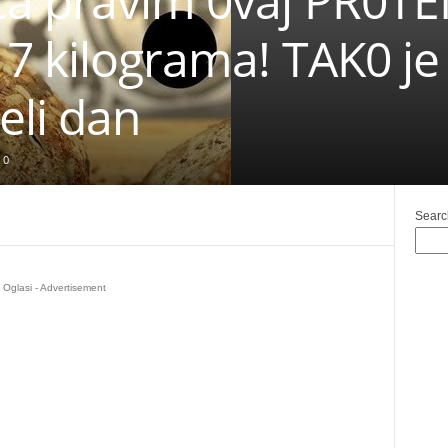
a pravim 0vaj PR0TEI
 7 kilograma! TAK0 je 
eli dan
0
Searc
Oglasi - Advertisement