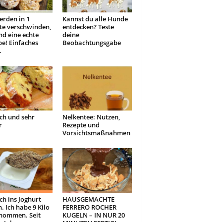
erden in 1
Kannst du alle Hunde
te verschwinden,
entdecken? Teste
ind eine echte
deine
e! Einfaches
Beobachtungsgabe
.
ch und sehr
Nelkentee: Nutzen,
r
Rezepte und
Vorsichtsmaßnahmen
ch ins Joghurt
HAUSGEMACHTE
. Ich habe 9 Kilo
FERRERO ROCHER
nommen. Seit
KUGELN – IN NUR 20