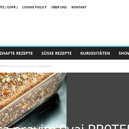
 ( GDPR )
COOKIE POLICY
ÜBER UNS
KONTAKT
ZHAFTE REZEPTE
SÜSSE REZEPTE
KURIOSITÄTEN
SHO
KI hljeb i izgubila sam 7 kilograma!...