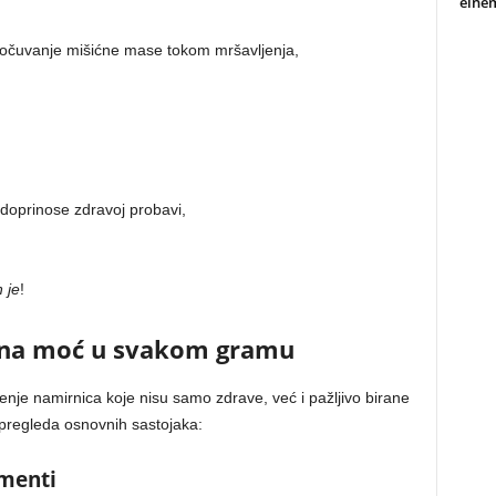
einem
 očuvanje mišićne mase tokom mršavljenja,
 doprinose zdravoj probavi,
 je
!
ivna moć u svakom gramu
je namirnica koje nisu samo zdrave, već i pažljivo birane
 pregleda osnovnih sastojaka:
ementi