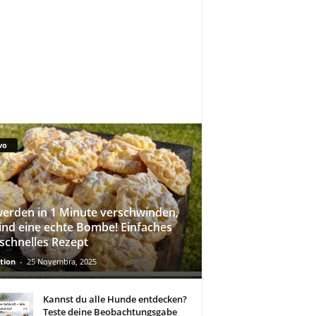
vo
werden in 1 Minute verschwinden,
sind eine echte Bombe! Einfaches
schnelles Rezept
tion
-
25 Novembra, 2025
Kannst du alle Hunde entdecken?
Teste deine Beobachtungsgabe