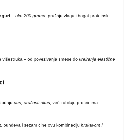
ogurt
–
oko 200 grama
: pružaju vlagu i bogat proteinski
 je višestruka – od povezivanja smese do
kreiranja elastične
ci
 dodaju
pun, orašasti ukus
, već i obiluju proteinima.
t, bundeva i sezam čine ovu kombinaciju
hrskavom i