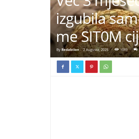
Već 3 mjesec
izgubila sam
me SIT0M cij
By
Redaktion
-
2 Augusta, 2025
1089