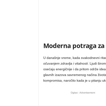
Moderna potraga za 
U današnje vreme, kada svakodnevni ritam ž
očuvanjem zdravlja i vitalnosti
. Ljudi širo
osećaju energičnije i da pritom održe idea
glavnih izazova savremenog načina života,
kompromisa, naročito kada je u pitanju u
Oglasi - Advertisement