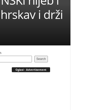
NSKI hljeb i
hrskav i drži
h
Search
Oglasi - Advertisement