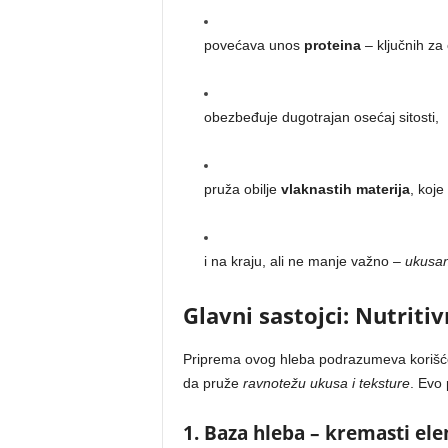
povećava unos
proteina
– ključnih za
obezbeđuje dugotrajan osećaj sitosti,
pruža obilje
vlaknastih materija
, koje
i na kraju, ali ne manje važno –
ukusan
Glavni sastojci: Nutrit
Priprema ovog hleba podrazumeva korišćen
da pruže
ravnotežu ukusa i teksture
. Evo
1. Baza hleba – kremasti el