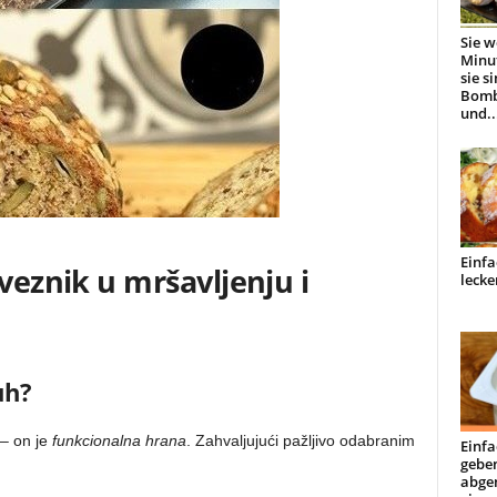
Sie w
Minu
sie s
Bomb
und..
Einfa
veznik u mršavljenju i
lecke
uh?
 – on je
funkcionalna hrana
. Zahvaljujući pažljivo odabranim
Einfa
geben
abge