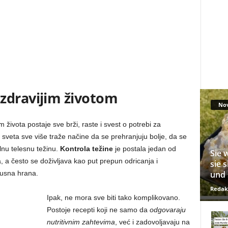
zdravijim životom
No
ivota postaje sve brži, raste i svest o potrebi za
m sveta sve više traže načine da se prehranjuju bolje, da se
lnu telesnu težinu.
Kontrola težine
je postala jedan od
Sie 
 a često se doživljava kao put prepun odricanja i
sie 
und 
kusna hrana.
Redak
Ipak, ne mora sve biti tako komplikovano.
Postoje recepti koji ne samo da
odgovaraju
nutritivnim zahtevima
, već i zadovoljavaju na