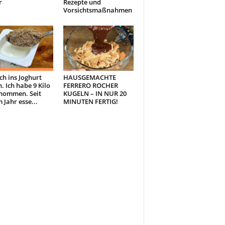
r
Rezepte und
Vorsichtsmaßnahmen
ch ins Joghurt
HAUSGEMACHTE
. Ich habe 9 Kilo
FERRERO ROCHER
nommen. Seit
KUGELN – IN NUR 20
 Jahr esse...
MINUTEN FERTIG!