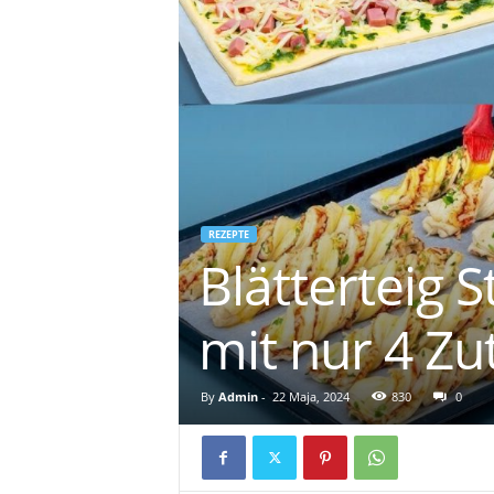
REZEPTE
Blätterteig 
mit nur 4 Zu
By
Admin
-
22 Maja, 2024
830
0