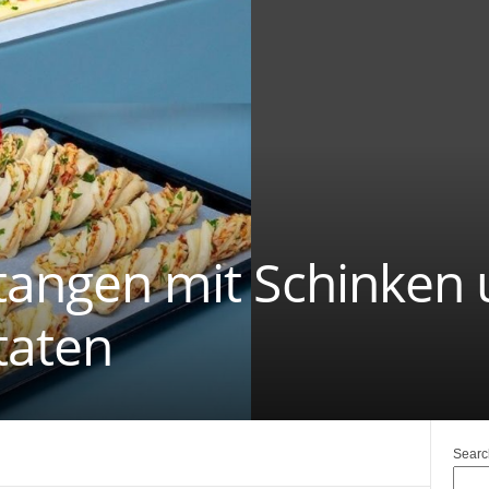
Stangen mit Schinken
taten
Searc