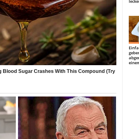
lecke
Einfa
geben
abge
einem