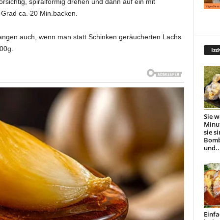
Vorsichtig, spiralförmig drehen und dann auf ein mit
 Grad ca. 20 Min.backen.
tangen auch, wenn man statt Schinken geräucherten Lachs
00g.
Izd
Sie w
Minu
sie s
Bomb
und..
Einfa