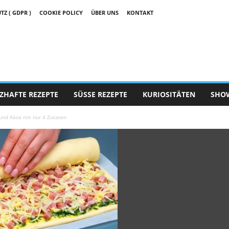
 ( GDPR )
COOKIE POLICY
ÜBER UNS
KONTAKT
ZHAFTE REZEPTE
SÜSSE REZEPTE
KURIOSITÄTEN
SHO
 und Käse mit nur 4 Zutaten