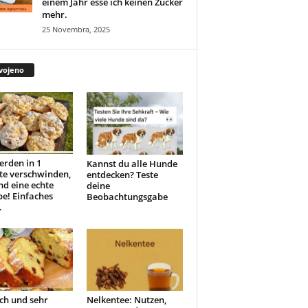
einem Jahr esse ich keinen Zucker
mehr.
25 Novembra, 2025
vojeno
erden in 1
Kannst du alle Hunde
te verschwinden,
entdecken? Teste
ind eine echte
deine
e! Einfaches
Beobachtungsgabe
.
ch und sehr
Nelkentee: Nutzen,