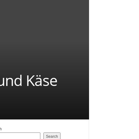
 und Käse
h
Search