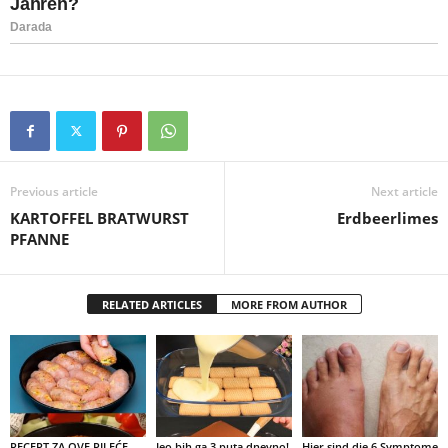
Previous article
Next article
KARTOFFEL BRATWURST
Erdbeerlimes
PFANNE
RELATED ARTICLES
MORE FROM AUTHOR
RECEPT ZA OVE PILEĆE
Jeo bih ga 3 puta dnevno!
Hier sind die 6 Symptome