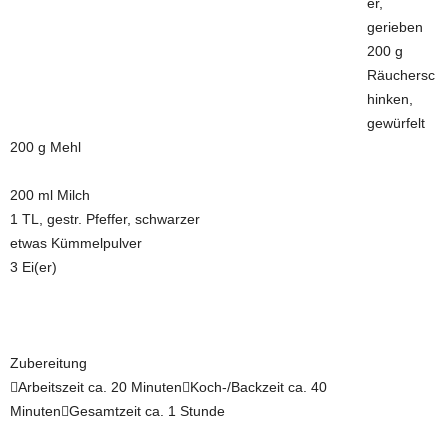
er,
gerieben
200 g
Räuchersc
hinken,
gewürfelt
200 g Mehl
200 ml Milch
1 TL, gestr. Pfeffer, schwarzer
etwas Kümmelpulver
3 Ei(er)
Zubereitung
Arbeitszeit ca. 20 MinutenKoch-/Backzeit ca. 40
MinutenGesamtzeit ca. 1 Stunde