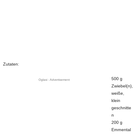
Zutaten:
500 g
Oglasi - Advertisement
Zwiebel(n),
weiße,
klein
geschnitte
n
200 g
Emmental