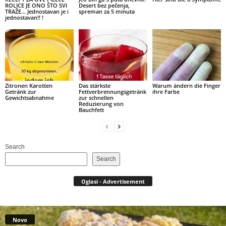
ROLICE JE ONO ŠTO SVI
Desert bez pečenja,
TRAŽE… Jednostavan je i
spreman za 5 minuta
jednostavan!! !
Zitronen Karotten
Das stärkste
Warum ändern die Finger
Getränk zur
Fettverbrennungsgetränk
ihre Farbe
Gewichtsabnahme
zur schnellen
Reduzierung von
Bauchfett
Search
Search
Oglasi - Advertisement
Novo