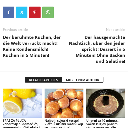
Previous article
Next article
Der berühmte Kuchen, der
Der hausgemachte
die Welt verrückt macht!
Nachtisch, über den jeder
Keine Kondensmilch!
spricht! Dessert in 5
Kuchen in 5 Minuten!
Minuten! Ohne Backen
und Gelatine!
RELATED ARTICLES
MORE FROM AUTHOR
SPAS ZA PLUĆA
Najbolji svjetski recept!
U rerni za 10 minuta…
Zaboravljeni domaći čaj
Vlažni i ukusni mafini koji
Sočan kuglov pravim
momentalno čisti pluća i
se tope u ustima!
skoro svake nedelje