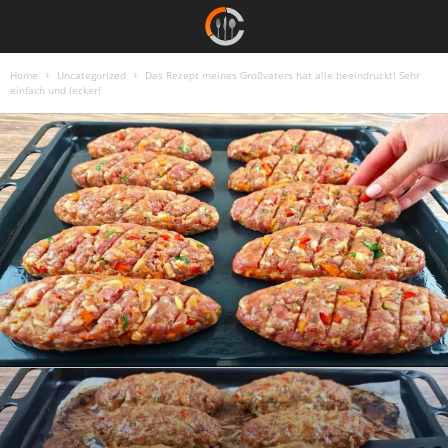
Home
Uncategorized
Das Rezept meines Großvaters hat alle beeindruckt! Sehr
einfach und lecker!