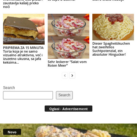
zaustavlja kašalj preko
noći
Dieser Spaghettikuchen
hat zweifellos
PRIPREMA ZA 15 MINUTA:
Suchtpotenzial, ein
Torta koja je ne samo
absoluter Hingucker!
vizualno atraktivna, već i
izuzetno ukusna, sa jafa
Sehr leckerer “Salat vom
keksima…
Roten Meer”
Search
Search
Oglasi - Advertisement
Novo