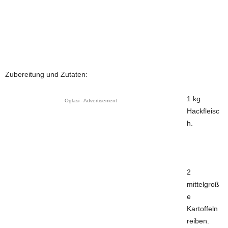
Zubereitung und Zutaten:
1 kg
Oglasi - Advertisement
Hackfleisc
h.
2
mittelgroß
e
Kartoffeln
reiben.