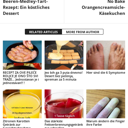
Beeren-Medley-Tart-
No Bake
Rezept: Ein köstliches
Orangencreamsicle-
Dessert
Käsekuchen
RELATED ARTICLES
MORE FROM AUTHOR
RECEPT ZA OVE PILEĆE
Jeo bih ga 3 puta dnevno!
Hier sind die 6 Symptome
ROLICE JE ONO ŠTO SVI
Desert bez pečenja,
TRAŽE… Jednostavan je i
spreman za 5 minuta
jednostavan!! !
Zitronen Karotten
Das stärkste
Warum ändern die Finger
Getränk zur
Fettverbrennungsgetränk
ihre Farbe
Gewichtsabnahme
zur schnellen