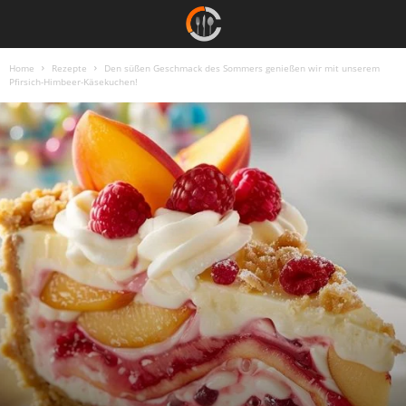
Home
Rezepte
Den süßen Geschmack des Sommers genießen wir mit unserem
Pfirsich-Himbeer-Käsekuchen!