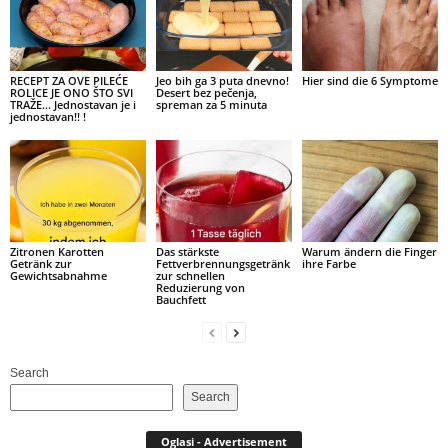
RECEPT ZA OVE PILEĆE
Jeo bih ga 3 puta dnevno!
Hier sind die 6 Symptome
ROLICE JE ONO ŠTO SVI
Desert bez pečenja,
TRAŽE… Jednostavan je i
spreman za 5 minuta
jednostavan!! !
Zitronen Karotten
Das stärkste
Warum ändern die Finger
Getränk zur
Fettverbrennungsgetränk
ihre Farbe
Gewichtsabnahme
zur schnellen
Reduzierung von
Bauchfett
Search
Search
Oglasi - Advertisement