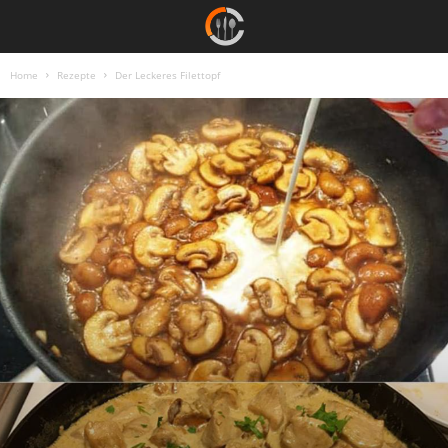
Home
Rezepte
Der Leckeres Filettopf