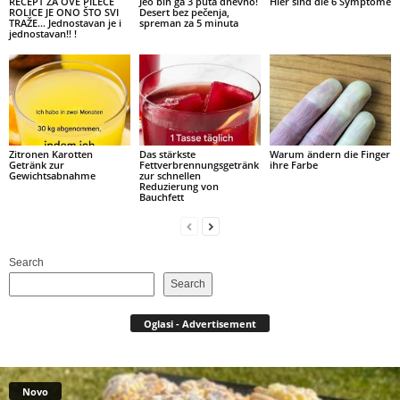
RECEPT ZA OVE PILEĆE
Jeo bih ga 3 puta dnevno!
Hier sind die 6 Symptome
ROLICE JE ONO ŠTO SVI
Desert bez pečenja,
TRAŽE… Jednostavan je i
spreman za 5 minuta
jednostavan!! !
Zitronen Karotten
Das stärkste
Warum ändern die Finger
Getränk zur
Fettverbrennungsgetränk
ihre Farbe
Gewichtsabnahme
zur schnellen
Reduzierung von
Bauchfett
Search
Search
Oglasi - Advertisement
Novo