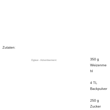
Zutaten:
350 g
Oglasi - Advertisement
Weizenme
hl
4 TL
Backpulver
250 g
Zucker