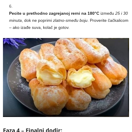
Pecite u prethodno zagrejanoj rerni na 180°C
između
25 i 30
minuta
, dok ne poprimi
zlatno-smeđu boju
. Proverite čačkalicom
– ako izađe suva, kolač je gotov.
Faza 4 – Finalni dodir: