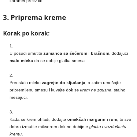
karamel preliv itd.
3. Priprema kreme
Korak po korak:
U posudi umutite
žumanca sa šećerom i brašnom
, dodajući
malo mleka
da se dobije glatka smesa.
Preostalo mleko
zagrejte do ključanja
, a zatim umešajte
pripremljenu smesu i kuvajte dok se
krem ne zgusne
, stalno
mešajući.
Kada se krem ohladi, dodajte
omekšali margarin i rum
, te sve
dobro izmutite mikserom dok ne dobijete
glatku i vazdušastu
kremu
.