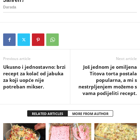
Previous article
Next article
Ukusno i jednostavno: brzi
Još jednom je omiljena
recept za kolač od jabuka
Titova torta postala
za koji uopće nije
popularna, a mi s
potreban mikser.
nestrpljenjem možemo s
vama podijeliti recept.
RELATED ARTICLES
MORE FROM AUTHOR