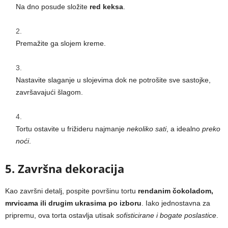
Na dno posude složite
red keksa
.
Premažite ga slojem kreme.
Nastavite slaganje u slojevima dok ne potrošite sve sastojke,
završavajući šlagom.
Tortu ostavite u frižideru najmanje
nekoliko sati
, a idealno
preko
noći
.
5. Završna dekoracija
Kao završni detalj, pospite površinu tortu
rendanim čokoladom,
mrvicama ili drugim ukrasima po izboru
. Iako jednostavna za
pripremu, ova torta ostavlja utisak
sofisticirane i bogate poslastice
.