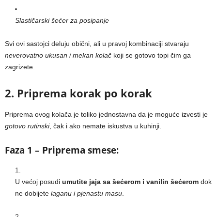
Slastičarski šećer za posipanje
Svi ovi sastojci deluju obični, ali u pravoj kombinaciji stvaraju
neverovatno ukusan i mekan kolač
koji se gotovo topi čim ga
zagrizete.
2. Priprema korak po korak
Priprema ovog kolača je toliko jednostavna da je moguće izvesti je
gotovo rutinski
, čak i ako nemate iskustva u kuhinji.
Faza 1 – Priprema smese:
U većoj posudi
umutite jaja sa šećerom i vanilin šećerom
dok
ne dobijete
laganu i pjenastu masu
.