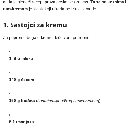
onda je sledeći recept prava poslastica za vas.
Torta sa keksima i
rum-kremom
je klasik koji nikada ne izlazi iz mode.
1. Sastojci za kremu
Za pripremu bogate kreme, biće vam potrebno:
1 litra mleka
140 g šećera
150 g brašna
(
kombinacija oštrog i univerzalnog
)
6 žumanjaka