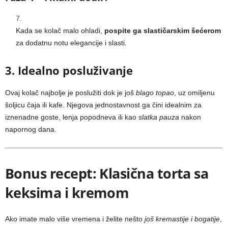
Kada se kolač malo ohladi,
pospite ga slastičarskim šećerom
za dodatnu notu elegancije i slasti.
3. Idealno posluživanje
Ovaj kolač najbolje je poslužiti dok je još
blago topao
, uz omiljenu
šoljicu čaja ili kafe. Njegova jednostavnost ga čini idealnim za
iznenadne goste, lenja popodneva ili kao
slatka pauza
nakon
napornog dana.
Bonus recept: Klasična torta sa
keksima i kremom
Ako imate malo više vremena i želite nešto
još kremastije i bogatije
,