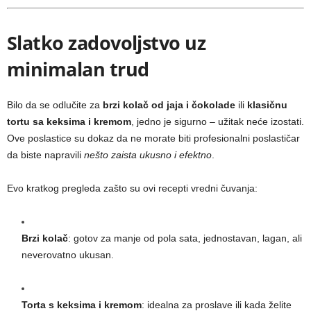
Slatko zadovoljstvo uz
minimalan trud
Bilo da se odlučite za
brzi kolač od jaja i čokolade
ili
klasičnu
tortu sa keksima i kremom
, jedno je sigurno – užitak neće izostati.
Ove poslastice su dokaz da ne morate biti profesionalni poslastičar
da biste napravili
nešto zaista ukusno i efektno
.
Evo kratkog pregleda zašto su ovi recepti vredni čuvanja:
Brzi kolač
: gotov za manje od pola sata, jednostavan, lagan, ali
neverovatno ukusan.
Torta s keksima i kremom
: idealna za proslave ili kada želite