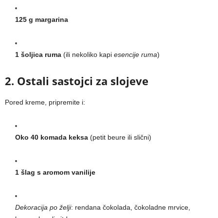
125 g margarina
1 šoljica ruma
(ili nekoliko kapi
esencije ruma
)
2. Ostali sastojci za slojeve
Pored kreme, pripremite i:
Oko 40 komada keksa
(petit beure ili slični)
1 šlag s aromom vanilije
Dekoracija po želji
: rendana čokolada, čokoladne mrvice,