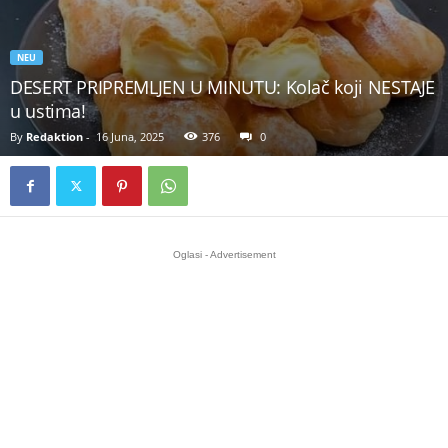
NEU
DESERT PRIPREMLJEN U MINUTU: Kolač koji NESTAJE
u ustima!
By
Redaktion
-
16 Juna, 2025
376
0
Oglasi - Advertisement