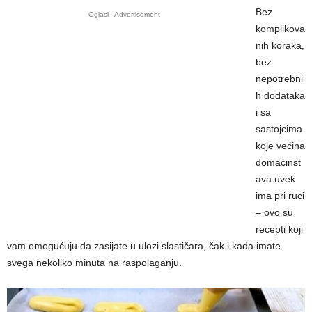
Bez
Oglasi - Advertisement
komplikova
nih koraka,
bez
nepotrebni
h dodataka
i sa
sastojcima
koje većina
domaćinst
ava uvek
ima pri ruci
– ovo su
recepti koji
vam omogućuju da zasijate u ulozi slastičara, čak i kada imate
svega nekoliko minuta na raspolaganju.