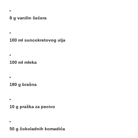
8 g vanilin šećera
100 ml suncokretovog ulja
100 ml mleka
180 g brašna
10 g praška za pecivo
50 g čokoladnih komadića