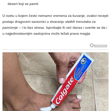
desert koji se
pamti
.
U svetu u kojem često nemamo vremena za kuvanje, ovakvi recepti
postaju dragoceni saveznici u stvaranju
slatkih trenutaka za
pamćenje
– i to bez stresa. Isprobajte ih već danas i uverite se da i
u najjednostavnijim sastojcima može ležati prava magija