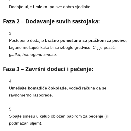
Dodajte
ulje i mleko
, pa sve dobro sjedinite.
Faza 2 – Dodavanje suvih sastojaka:
Postepeno dodajte
brašno pomešano sa praškom za pecivo
,
lagano mešajući kako bi se izbegle grudvice. Cilj je postići
glatku, homogenu smesu
.
Faza 3 – Završni dodaci i pečenje:
Umešajte
komadiće čokolade
, vodeći računa da se
ravnomerno rasporede.
Sipajte smesu u kalup obložen papirom za pečenje (ili
podmazan uljem).