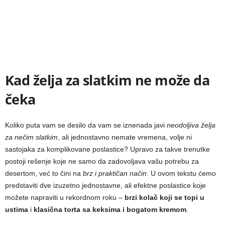
Kad želja za slatkim ne može da
čeka
Koliko puta vam se desilo da vam se iznenada javi
neodoljiva želja
za nečim slatkim
, ali jednostavno nemate vremena, volje ni
sastojaka za komplikovane poslastice? Upravo za takve trenutke
postoji rešenje koje ne samo da zadovoljava vašu potrebu za
desertom, već to čini na
brz i praktičan način
. U ovom tekstu ćemo
predstaviti dve izuzetno jednostavne, ali efektne poslastice koje
možete napraviti u rekordnom roku –
brzi kolač koji se topi u
ustima
i
klasična torta sa keksima i bogatom kremom
.