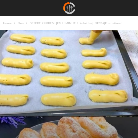
Home
Neu
DESERT PRIPREMLJEN U MINUTU: Kolač koji NESTAJE u ustima!