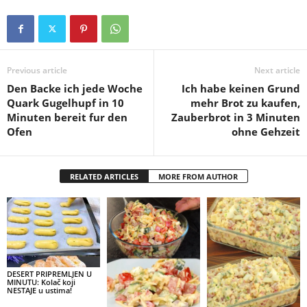
Previous article
Next article
Den Backe ich jede Woche
Ich habe keinen Grund
Quark Gugelhupf in 10
mehr Brot zu kaufen,
Minuten bereit fur den
Zauberbrot in 3 Minuten
Ofen
ohne Gehzeit
RELATED ARTICLES
MORE FROM AUTHOR
DESERT PRIPREMLJEN U
MINUTU: Kolač koji
NESTAJE u ustima!