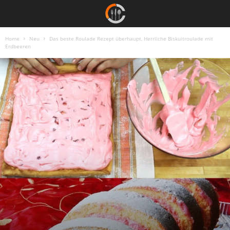
Home
Neu
Das beste Roulade Rezept überhaupt, Herrliche Biskuitroulade mit
Erdbeeren