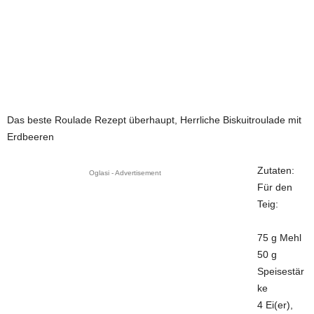
Das beste Roulade Rezept überhaupt, Herrliche Biskuitroulade mit
Erdbeeren
Zutaten:
Oglasi - Advertisement
Für den
Teig:
75 g Mehl
50 g
Speisestär
ke
4 Ei(er),