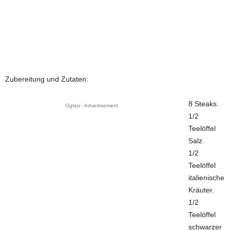
Zubereitung und Zutaten:
8 Steaks.
Oglasi - Advertisement
1/2
Teelöffel
Salz.
1/2
Teelöffel
italienische
Kräuter.
1/2
Teelöffel
schwarzer