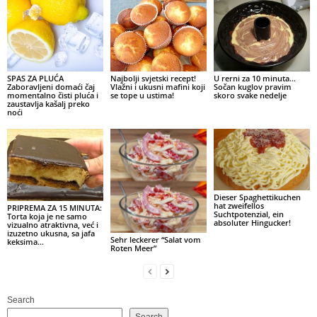
SPAS ZA PLUĆA
Najbolji svjetski recept!
U rerni za 10 minuta…
Zaboravljeni domaći čaj
Vlažni i ukusni mafini koji
Sočan kuglov pravim
momentalno čisti pluća i
se tope u ustima!
skoro svake nedelje
zaustavlja kašalj preko
noći
Dieser Spaghettikuchen
hat zweifellos
PRIPREMA ZA 15 MINUTA:
Suchtpotenzial, ein
Torta koja je ne samo
absoluter Hingucker!
vizualno atraktivna, već i
izuzetno ukusna, sa jafa
Sehr leckerer “Salat vom
keksima…
Roten Meer”
Search