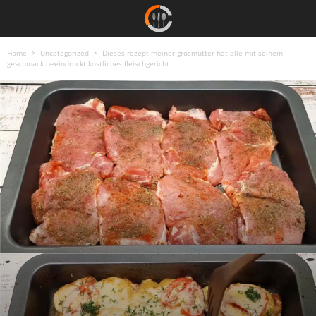
Home
Uncategorized
Dieses rezept meiner grosmutter hat alle mit seinem
geschmack beeindruckt kostliches fleischgericht