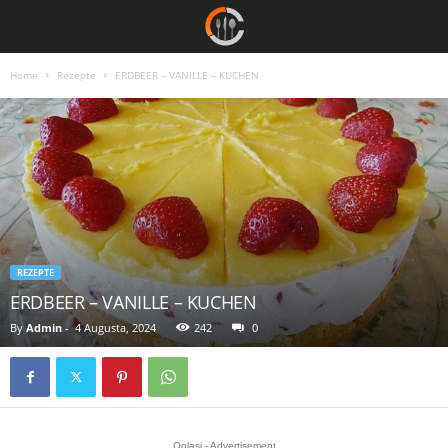
Home
Rezepte
ERDBEER – VANILLE – KUCHEN
REZEPTE
ERDBEER – VANILLE – KUCHEN
By
Admin
-
4 Augusta, 2024
242
0
Oglasi - Advertisement