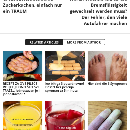
Zuckerkuchen, einfach nur
Bremsflüssigkeit
ein TRAUM
gewechselt werden muss?
Der Fehler, den viele
Autofahrer machen
RELATED ARTICLES
MORE FROM AUTHOR
RECEPT ZA OVE PILEĆE
Jeo bih ga 3 puta dnevno!
Hier sind die 6 Symptome
ROLICE JE ONO ŠTO SVI
Desert bez pečenja,
TRAŽE… Jednostavan je i
spreman za 5 minuta
jednostavan!! !