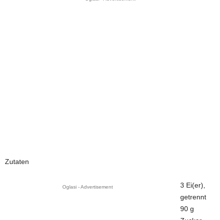
Zutaten
3 Ei(er),
Oglasi - Advertisement
getrennt
90 g