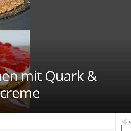
en mit Quark &
ecreme
Searc