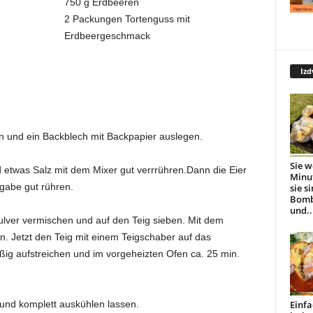
750 g Erdbeeren
2 Packungen Tortenguss mit
Erdbeergeschmack
Izd
n und ein Backblech mit Backpapier auslegen.
Sie w
nd etwas Salz mit dem Mixer gut verrrühren.Dann die Eier
Minu
ugabe gut rühren.
sie s
Bomb
und..
lver vermischen und auf den Teig sieben. Mit dem
. Jetzt den Teig mit einem Teigschaber auf das
ig aufstreichen und im vorgeheizten Ofen ca. 25 min.
und komplett auskühlen lassen.
Einfa