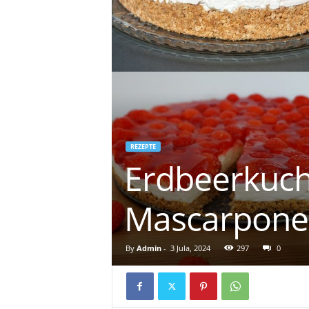
REZEPTE
Erdbeerkuch
Mascarpon
By
Admin
-
3 Jula, 2024
297
0