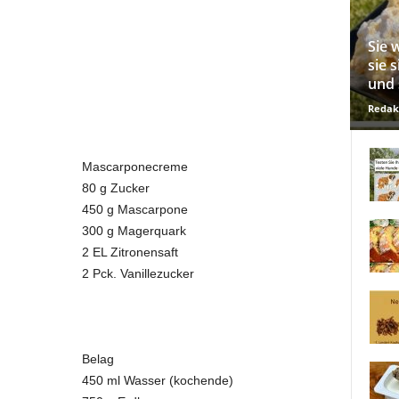
Sie 
sie 
und 
Redak
Mascarponecreme
80 g Zucker
450 g Mascarpone
300 g Magerquark
2 EL Zitronensaft
2 Pck. Vanillezucker
Belag
450 ml Wasser (kochende)