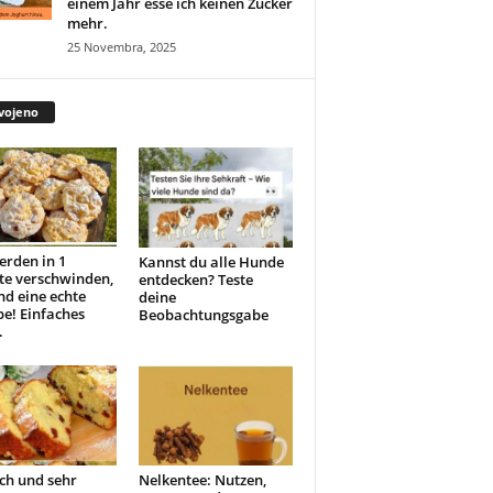
einem Jahr esse ich keinen Zucker
mehr.
25 Novembra, 2025
vojeno
erden in 1
Kannst du alle Hunde
te verschwinden,
entdecken? Teste
ind eine echte
deine
e! Einfaches
Beobachtungsgabe
.
ch und sehr
Nelkentee: Nutzen,