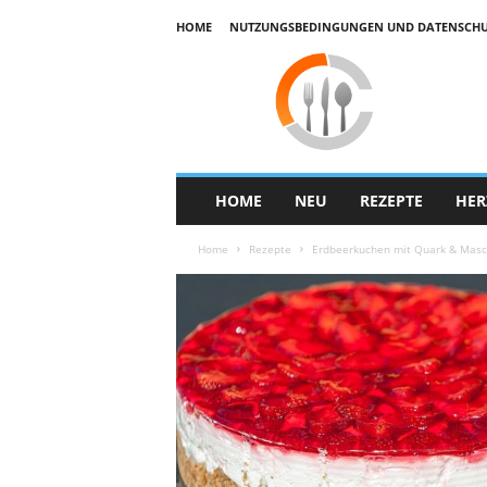
HOME
NUTZUNGSBEDINGUNGEN UND DATENSCHUTZ
E
k
u
h
a
r
HOME
NEU
REZEPTE
HER
Home
Rezepte
Erdbeerkuchen mit Quark & Mas