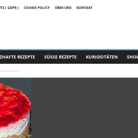
 ( GDPR )
COOKIE POLICY
ÜBER UNS
KONTAKT
ZHAFTE REZEPTE
SÜSSE REZEPTE
KURIOSITÄTEN
SHO
carponecreme